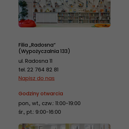
poprawić
funkcjonalność
i strukturę
strony
internetowej,
na podstawie
Filia „Radosna”
tego, jak
(Wypożyczalnia 133)
strona jest
ul. Radosna 11
używana.
tel. 22 764 82 81
Napisz do nas
Doświadczenie
Godziny otwarcia
Aby nasza
strona
pon., wt., czw.: 11:00-19:00
internetowa
śr., pt.: 9:00-16:00
działała jak
najlepiej