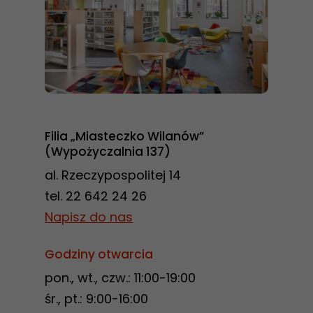
podczas
twojego
przejścia na nią.
Jeśli odrzucisz
te pliki cookie,
niektóre funkcje
znikną ze strony
Filia „Miasteczko Wilanów”
internetowej.
(Wypożyczalnia 137)
al. Rzeczypospolitej 14
Marketing
tel. 22 642 24 26
Udostępniając
Napisz do nas
swoje
zainteresowania i
Godziny otwarcia
zachowania
pon., wt., czw.: 11:00-19:00
podczas
śr., pt.: 9:00-16:00
odwiedzania naszej