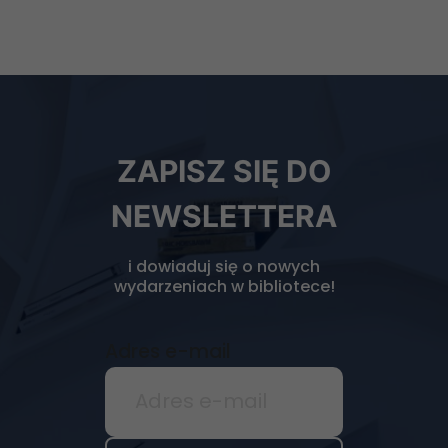
strony, zwiększasz
szansę na
zobaczenie
spersonalizowanych
treści i ofert.
Newsletter
ZAPISZ SIĘ DO
biblioteki
NEWSLETTERA
i dowiaduj się o nowych
wydarzeniach w bibliotece!
Adres e-mail