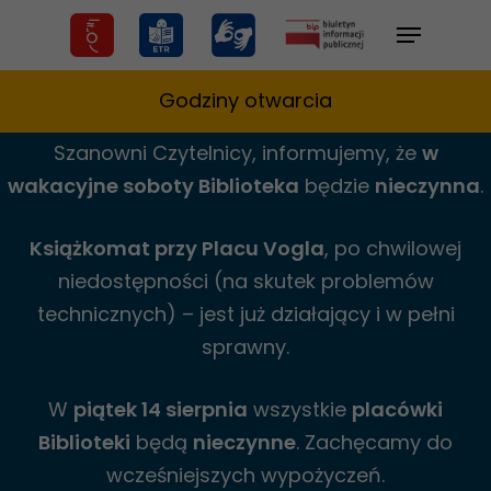
Skip
Menu
to
main
Godziny otwarcia
content
Szanowni Czytelnicy,
informujemy,
że
w
wakacyjne
soboty Biblioteka
będzie
nieczynna
.
Książkomat przy Placu Vogla
, po chwilowej
niedostępności (na skutek problemów
technicznych) – jest już działający i w pełni
sprawny.
W
piątek 14 sierpnia
wszystkie
placówki
Biblioteki
będą
nieczynne
. Zachęcamy do
wcześniejszych wypożyczeń.