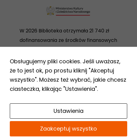
W 2026 Biblioteka otrzymała 21 740 zł
dofinansowania ze środków finansowych
Ministra Kultury i Dziedzictwa
Narodowego w ramach realizacji
Obsługujemy pliki cookies. Jeśli uważasz,
Programu Biblioteki Narodowej „Zakup i
że to jest ok, po prostu kliknij "Akceptuj
zdalny dostęp do nowości
wszystko". Możesz też wybrać, jakie chcesz
wydawniczych”.
ciasteczka, klikając "Ustawienia".
Link
Ustawienia
do
Biuletynu
Zaakceptuj wszystko
Informacji