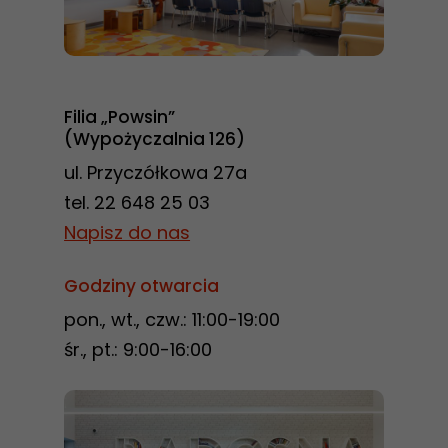
Konieczne
Filia „Powsin”
Te pliki cookie
(Wypożyczalnia 126)
nie są
ul. Przyczółkowa 27a
opcjonalne. Są
tel. 22 648 25 03
one potrzebne
Napisz do nas
do
funkcjonowania
Godziny otwarcia
strony
pon., wt., czw.: 11:00-19:00
internetowej.
śr., pt.: 9:00-16:00
Statystyka
Abyśmy mogli