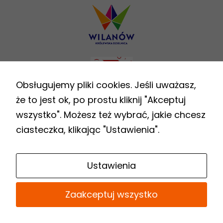
Obsługujemy pliki cookies. Jeśli uważasz,
że to jest ok, po prostu kliknij "Akceptuj
wszystko". Możesz też wybrać, jakie chcesz
ciasteczka, klikając "Ustawienia".
Ustawienia
W 2026 Biblioteka otrzymała 21 740 zł
Zaakceptuj wszystko
dofinansowania ze środków finansowych
Ministra Kultury i Dziedzictwa