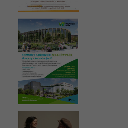
funkcjonalność
i strukturę
strony
internetowej,
na podstawie
tego, jak
strona jest
używana.
Doświadczenie
Aby nasza
strona
internetowa
działała jak
najlepiej
podczas