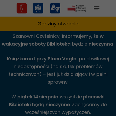
Skip
Menu
to
main
Godziny otwarcia
content
Szanowni Czytelnicy,
informujemy,
że
w
wakacyjne
soboty Biblioteka
będzie
nieczynna
.
Książkomat przy Placu Vogla
, po chwilowej
niedostępności (na skutek problemów
technicznych) – jest już działający i w pełni
sprawny.
W
piątek 14 sierpnia
wszystkie
placówki
Biblioteki
będą
nieczynne
. Zachęcamy do
wcześniejszych wypożyczeń.