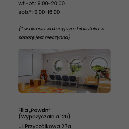
wt.-pt.: 9:00-20:00
sob.*: 9:00-16:00
(* w okresie wakacyjnym biblioteka w
sobotę jest nieczynna)
Filia „Powsin”
(Wypożyczalnia 126)
ul. Przyczółkowa 27a