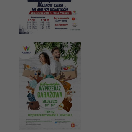
strony, zwiększasz
szansę na
zobaczenie
spersonalizowanych
treści i ofert.