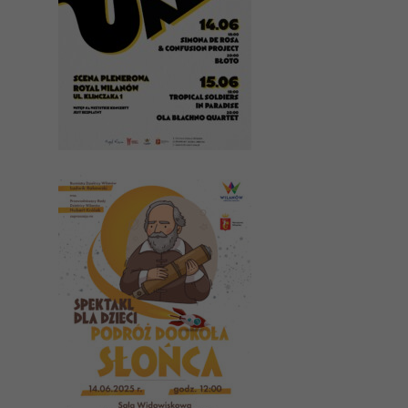
Konieczne
Te pliki cookie
nie są
opcjonalne. Są
one potrzebne
do
funkcjonowania
strony
internetowej.
Statystyka
Abyśmy mogli
poprawić