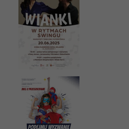
twojego
przejścia na nią.
Jeśli odrzucisz
te pliki cookie,
niektóre funkcje
znikną ze strony
internetowej.
Marketing
Udostępniając
swoje
zainteresowania i
zachowania
podczas
odwiedzania naszej