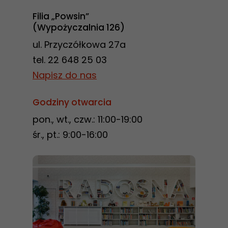
przejścia na nią.
Filia „Powsin”
Jeśli odrzucisz
(Wypożyczalnia 126)
te pliki cookie,
ul. Przyczółkowa 27a
niektóre funkcje
tel. 22 648 25 03
znikną ze strony
Napisz do nas
internetowej.
Godziny otwarcia
Marketing
pon., wt., czw.: 11:00-19:00
Udostępniając
śr., pt.: 9:00-16:00
swoje
zainteresowania i
zachowania
podczas
odwiedzania naszej
strony, zwiększasz