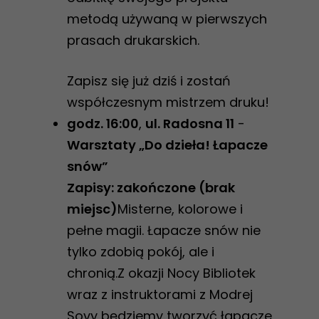
metodą używaną w pierwszych
prasach drukarskich.
Zapisz się już dziś i zostań
współczesnym mistrzem druku!
godz. 16:00
,
ul. Radosna 11
-
Warsztaty „Do dzieła! Łapacze
snów”
Zapisy: zakończone (brak
miejsc)
Misterne, kolorowe i
pełne magii. Łapacze snów nie
tylko zdobią pokój, ale i
chronią.Z okazji Nocy Bibliotek
wraz z instruktorami z Modrej
Sovy będziemy tworzyć łapacze