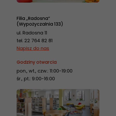
szansę na
zobaczenie
spersonalizowanych
Filia „Radosna”
treści i ofert.
(Wypożyczalnia 133)
ul. Radosna 11
tel. 22 764 82 81
Napisz do nas
Godziny otwarcia
pon., wt., czw.: 11:00-19:00
śr., pt.: 9:00-16:00