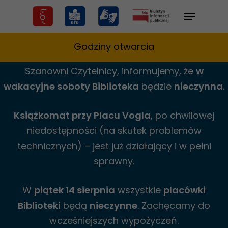
Skip
Menu
to
main
Godziny otwarcia
content
Szanowni Czytelnicy,
informujemy,
że
w
wakacyjne
soboty Biblioteka
będzie
nieczynna
.
Książkomat przy Placu Vogla
, po chwilowej
niedostępności (na skutek problemów
technicznych) – jest już działający i w pełni
sprawny.
W
piątek 14 sierpnia
wszystkie
placówki
Biblioteki
będą
nieczynne
. Zachęcamy do
wcześniejszych wypożyczeń.