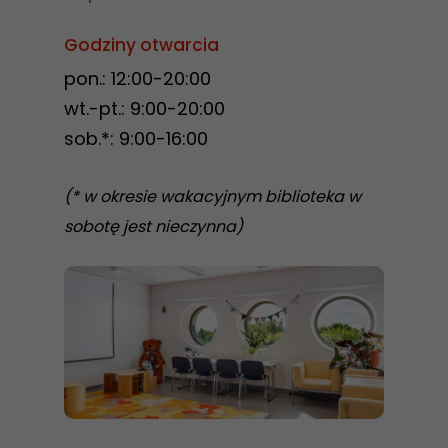
i strukturę
Godziny otwarcia
strony
internetowej,
pon.: 12:00-20:00
na podstawie
wt.-pt.: 9:00-20:00
tego, jak
sob.*: 9:00-16:00
strona jest
używana.
(* w okresie wakacyjnym biblioteka w
sobotę jest nieczynna)
Doświadczenie
Aby nasza
strona
internetowa
działała jak
najlepiej
podczas
twojego