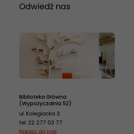
Odwiedź nas
Konieczne
Te pliki cookie
nie są
opcjonalne. Są
one potrzebne
do
funkcjonowania
strony
internetowej.
Biblioteka Główna
(Wypożyczalnia 52)
Statystyka
ul. Kolegiacka 3
Abyśmy mogli
tel. 22 277 03 77
poprawić
Napisz do nas
funkcjonalność