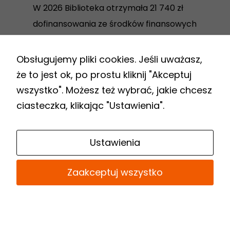
W 2026 Biblioteka otrzymała 21 740 zł
dofinansowania ze środków finansowych
Ministra Kultury i Dziedzictwa
Narodowego w ramach realizacji
Obsługujemy pliki cookies. Jeśli uważasz,
Programu Biblioteki Narodowej „Zakup i
że to jest ok, po prostu kliknij "Akceptuj
zdalny dostęp do nowości
wszystko". Możesz też wybrać, jakie chcesz
wydawniczych”.
ciasteczka, klikając "Ustawienia".
Link
Ustawienia
do
Biuletynu
Zaakceptuj wszystko
Informacji
Publicznej