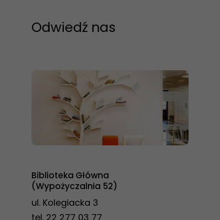
Doświadczenie
Odwiedź nas
Aby nasza
strona
internetowa
działała jak
najlepiej
podczas
twojego
przejścia na nią.
Jeśli odrzucisz
te pliki cookie,
niektóre funkcje
Biblioteka Główna
znikną ze strony
(Wypożyczalnia 52)
internetowej.
ul. Kolegiacka 3
tel. 22 277 03 77