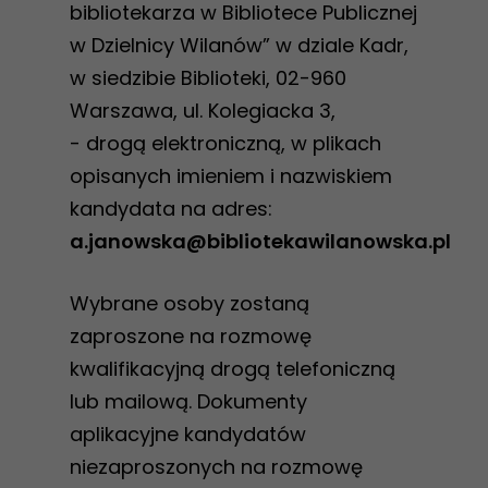
bibliotekarza w Bibliotece Publicznej
w Dzielnicy Wilanów” w dziale Kadr,
w siedzibie Biblioteki, 02-960
Warszawa, ul. Kolegiacka 3,
- drogą elektroniczną, w plikach
opisanych imieniem i nazwiskiem
kandydata na adres:
a.janowska@bibliotekawilanowska.pl
Wybrane osoby zostaną
Konieczne
zaproszone na rozmowę
Te pliki cookie
kwalifikacyjną drogą telefoniczną
nie są
lub mailową. Dokumenty
opcjonalne. Są
aplikacyjne kandydatów
one potrzebne
niezaproszonych na rozmowę
do