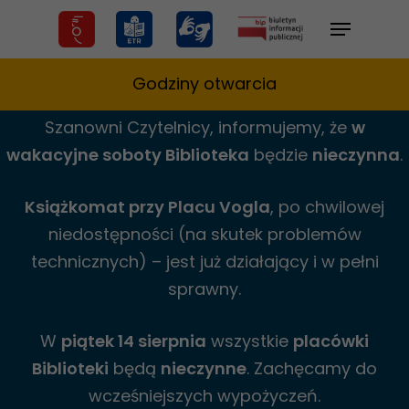
Skip
Menu
to
main
Godziny otwarcia
content
Szanowni Czytelnicy,
informujemy,
że
w
wakacyjne
soboty Biblioteka
będzie
nieczynna
.
Książkomat przy Placu Vogla
, po chwilowej
niedostępności (na skutek problemów
technicznych) – jest już działający i w pełni
sprawny.
W
piątek 14 sierpnia
wszystkie
placówki
Biblioteki
będą
nieczynne
. Zachęcamy do
wcześniejszych wypożyczeń.