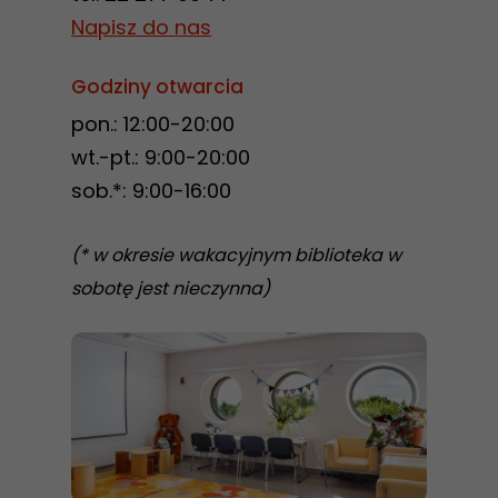
Napisz do nas
Marketing
Udostępniając
Godziny otwarcia
swoje
zainteresowania i
pon.: 12:00-20:00
zachowania
wt.-pt.: 9:00-20:00
podczas
sob.*: 9:00-16:00
odwiedzania naszej
strony, zwiększasz
(* w okresie wakacyjnym biblioteka w
szansę na
sobotę jest nieczynna)
zobaczenie
spersonalizowanych
treści i ofert.