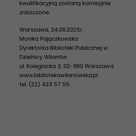
kwalifikacyjną zostaną komisyjnie
funkcjonowania
zniszczone.
strony
internetowej.
Warszawa, 24.06.2025r.
Monika Pajączkowska
Statystyka
Dyrektorka Biblioteki Publicznej w
Abyśmy mogli
Dzielnicy Wilanów
poprawić
ul. Kolegiacka 3, 02-960 Warszawa
funkcjonalność
www.bibliotekawilanowska.pl
i strukturę
tel. (22) 423 57 55
strony
internetowej,
na podstawie
tego, jak
strona jest
używana.