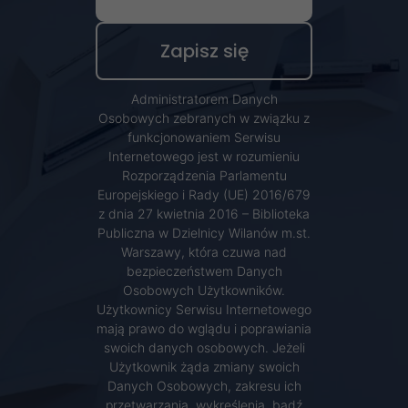
najlepiej
podczas
twojego
przejścia na nią.
Jeśli odrzucisz
Administratorem Danych
Osobowych zebranych w związku z
te pliki cookie,
funkcjonowaniem Serwisu
niektóre funkcje
Internetowego jest w rozumieniu
znikną ze strony
Rozporządzenia Parlamentu
Europejskiego i Rady (UE) 2016/679
internetowej.
z dnia 27 kwietnia 2016 – Biblioteka
Publiczna w Dzielnicy Wilanów m.st.
Warszawy, która czuwa nad
Marketing
bezpieczeństwem Danych
Osobowych Użytkowników.
Udostępniając
Użytkownicy Serwisu Internetowego
swoje
mają prawo do wglądu i poprawiania
zainteresowania i
swoich danych osobowych. Jeżeli
zachowania
Użytkownik żąda zmiany swoich
Danych Osobowych, zakresu ich
podczas
przetwarzania, wykreślenia, bądź