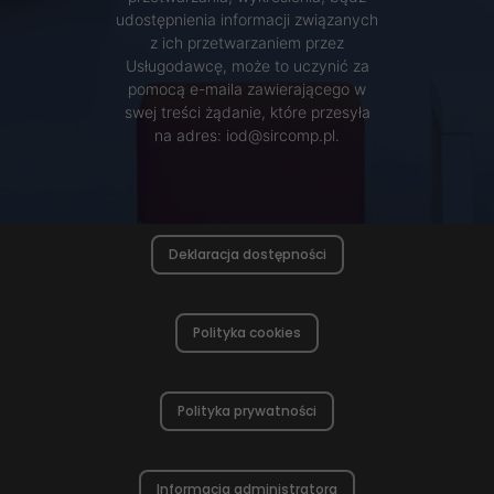
odwiedzania naszej
udostępnienia informacji związanych
strony, zwiększasz
z ich przetwarzaniem przez
Usługodawcę, może to uczynić za
szansę na
pomocą e-maila zawierającego w
zobaczenie
swej treści żądanie, które przesyła
spersonalizowanych
na adres: iod@sircomp.pl.
treści i ofert.
Deklaracja dostępności
Polityka cookies
Polityka prywatności
Informacja administratora