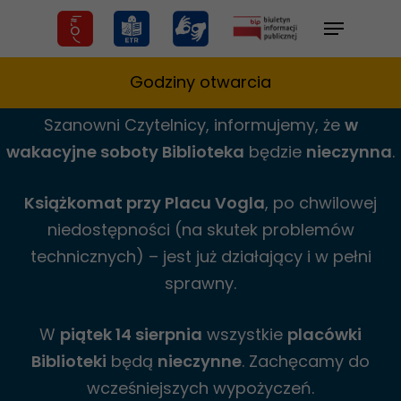
Skip
Menu
to
main
Godziny otwarcia
content
Szanowni Czytelnicy,
informujemy,
że
w
wakacyjne
soboty Biblioteka
będzie
nieczynna
.
Książkomat przy Placu Vogla
, po chwilowej
niedostępności (na skutek problemów
technicznych) – jest już działający i w pełni
sprawny.
W
piątek 14 sierpnia
wszystkie
placówki
Biblioteki
będą
nieczynne
. Zachęcamy do
wcześniejszych wypożyczeń.