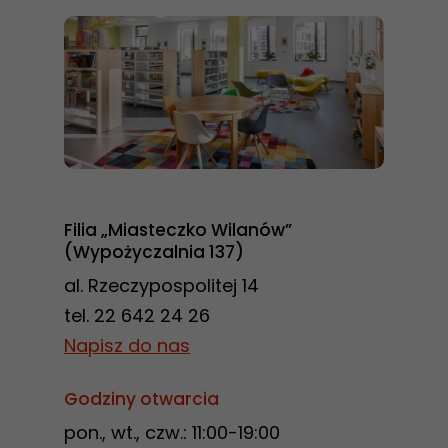
Konieczne
Te pliki cookie
nie są
opcjonalne. Są
Filia „Miasteczko Wilanów”
one potrzebne
(Wypożyczalnia 137)
do
al. Rzeczypospolitej 14
funkcjonowania
tel. 22 642 24 26
strony
internetowej.
Napisz do nas
Godziny otwarcia
Statystyka
pon., wt., czw.: 11:00-19:00
Abyśmy mogli