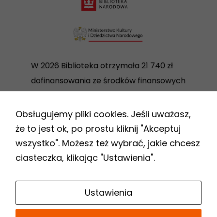
W 2026 Biblioteka otrzymała 21 740 zł
dofinansowania ze środków finansowych
Ministra Kultury i Dziedzictwa
Narodowego w ramach realizacji
Obsługujemy pliki cookies. Jeśli uważasz,
Programu Biblioteki Narodowej „Zakup i
że to jest ok, po prostu kliknij "Akceptuj
zdalny dostęp do nowości
wszystko". Możesz też wybrać, jakie chcesz
wydawniczych”.
ciasteczka, klikając "Ustawienia".
Link
Ustawienia
do
Biuletynu