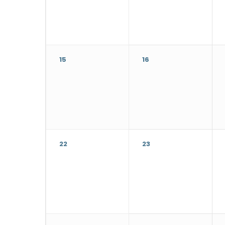
Abyśmy mogli
poprawić
funkcjonalność
i strukturę
strony
15
16
internetowej,
na podstawie
tego, jak
strona jest
używana.
22
23
Doświadczenie
Aby nasza
strona
internetowa
działała jak