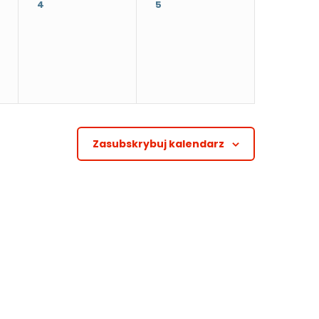
4
5
Zasubskrybuj kalendarz