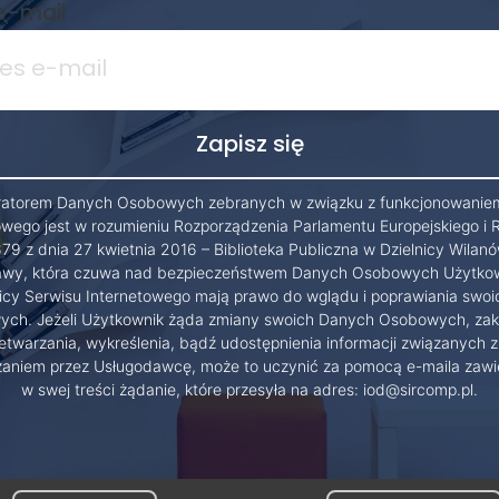
e-mail
ratorem Danych Osobowych zebranych w związku z funkcjonowanie
owego jest w rozumieniu Rozporządzenia Parlamentu Europejskiego i 
79 z dnia 27 kwietnia 2016 – Biblioteka Publiczna w Dzielnicy Wilanó
wy, która czuwa nad bezpieczeństwem Danych Osobowych Użytko
cy Serwisu Internetowego mają prawo do wglądu i poprawiania swo
ch. Jeżeli Użytkownik żąda zmiany swoich Danych Osobowych, zak
etwarzania, wykreślenia, bądź udostępnienia informacji związanych z
zaniem przez Usługodawcę, może to uczynić za pomocą e-maila zawi
w swej treści żądanie, które przesyła na adres: iod@sircomp.pl.