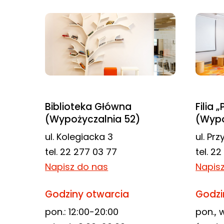
odwiedzania naszej
strony, zwiększasz
szansę na
zobaczenie
spersonalizowanych
treści i ofert.
Biblioteka Główna
Filia 
(Wypożyczalnia 52)
(Wypo
ul. Kolegiacka 3
ul. Pr
tel. 22 277 03 77
tel. 2
Napisz do nas
Napis
Godziny otwarcia
Godzi
pon.: 12:00-20:00
pon., w