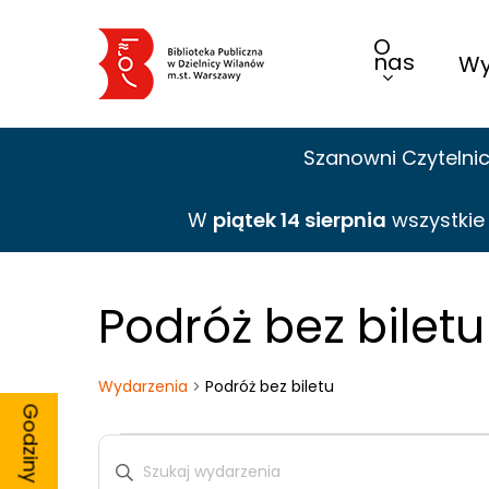
Skip
O
to
nas
Wy
main
content
Szanowni Czytelni
W
piątek 14 sierpnia
wszystki
Podróż bez biletu
Wydarzenia
Podróż bez biletu
Wydarzenia
Wpisz
słowo