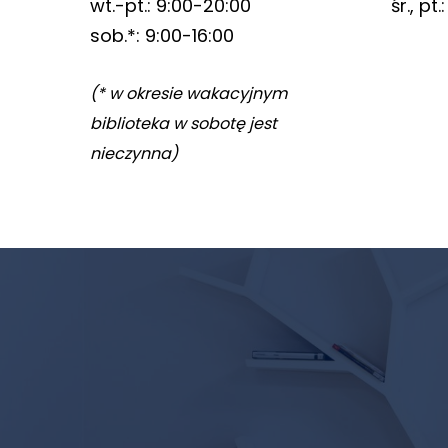
wt.-pt.: 9:00-20:00
śr., pt
sob.*: 9:00-16:00
(* w okresie wakacyjnym
biblioteka w sobotę jest
nieczynna)
Newsletter
biblioteki