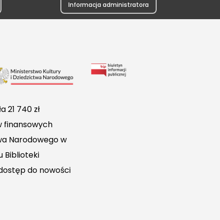
Informacja administratora
Link
do
Biuletynu
a 21 740 zł
Informacji
w finansowych
Publicznej
ctwa Narodowego w
 Biblioteki
 dostęp do nowości