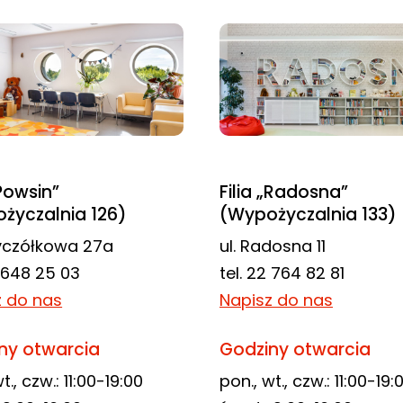
„Powsin”
Filia „Radosna”
życzalnia 126)
(Wypożyczalnia 133)
zyczółkowa 27a
ul. Radosna 11
2 648 25 03
tel. 22 764 82 81
z do nas
Napisz do nas
ny otwarcia
Godziny otwarcia
t., czw.: 11:00-19:00
pon., wt., czw.: 11:00-19: