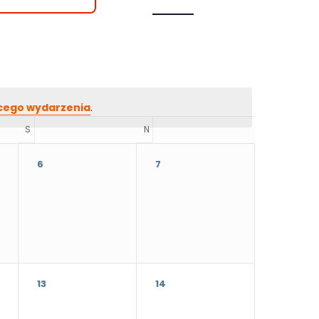
cego wydarzenia
.
S
SOBOTA
N
NIEDZIELA
6
7
13
14