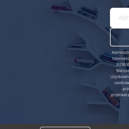
Adres 
Administ
Internet
2016/6
Warsza
Użytkowni
osobowy
prz
przetwar