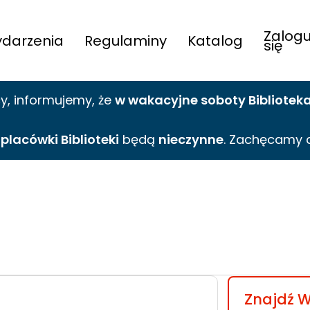
Zalogu
darzenia
Regulaminy
Katalog
się
cy,
informujemy,
że
w wakacyjne
soboty Bibliotek
e
placówki Biblioteki
będą
nieczynne
. Zachęcamy 
Znajdź 