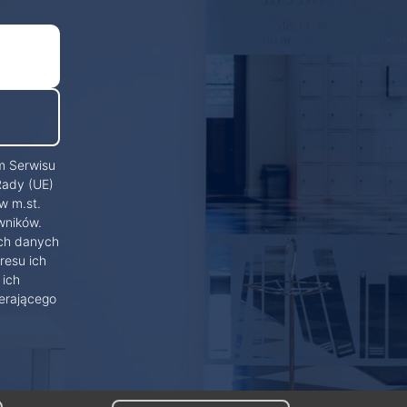
m Serwisu
Rady (UE)
w m.st.
wników.
ich danych
resu ich
 ich
erającego