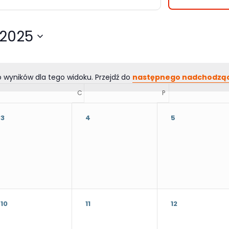
 2025
o wyników dla tego widoku. Przejdź do
następnego nadchodzą
RODA
C
CZWARTEK
P
PIĄTEK
3
4
5
10
11
12