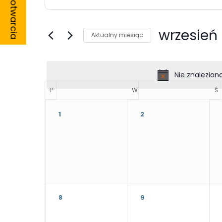
Godziny otwarcia
kluczowe.
Szukaj
wg
wrzesień
Aktualny miesiąc
słowa
kluczowego
Wydarzenia.
Konieczne
Nie znalezion
Te pliki cookie
P
PONIEDZIAŁEK
W
WTOREK
Ś
Ś
nie są
opcjonalne. Są
1
2
one potrzebne
do
funkcjonowania
strony
internetowej.
8
9
Statystyka