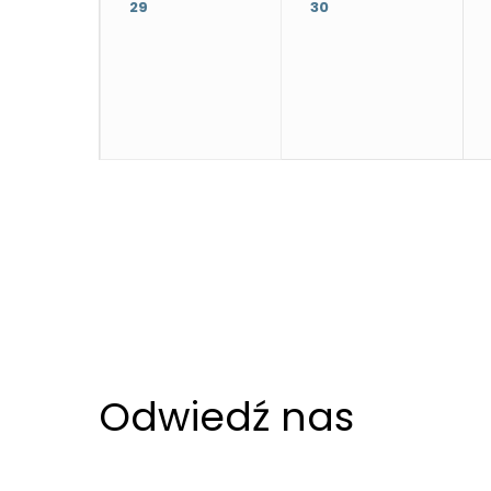
29
30
najlepiej
podczas
twojego
przejścia na nią.
Jeśli odrzucisz
te pliki cookie,
niektóre funkcje
znikną ze strony
internetowej.
Marketing
Udostępniając
swoje
Odwiedź nas
zainteresowania i
zachowania
podczas