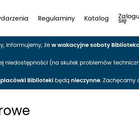
Zalogu
darzenia
Regulaminy
Katalog
się
cy,
informujemy,
że
w wakacyjne
soboty Bibliotek
ej niedostępności (na skutek problemów technicznyc
e
placówki Biblioteki
będą
nieczynne
. Zachęcamy 
erowe