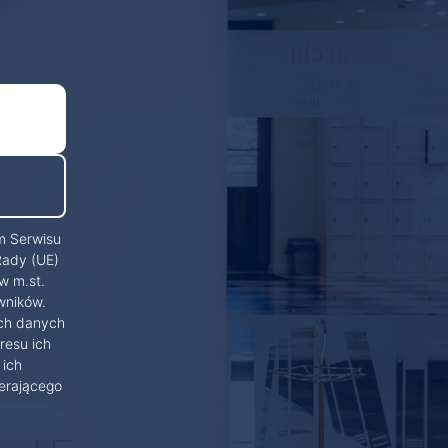
m Serwisu
Rady (UE)
w m.st.
wników.
ich danych
resu ich
 ich
erającego