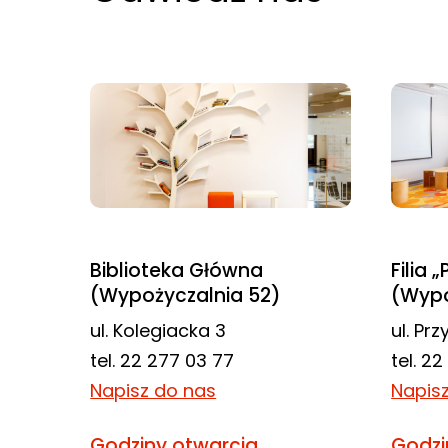
odwiedzania naszej
strony, zwiększasz
szansę na
zobaczenie
spersonalizowanych
treści i ofert.
Biblioteka Główna
Filia 
(Wypożyczalnia 52)
(Wypo
ul. Kolegiacka 3
ul. Pr
tel. 22 277 03 77
tel. 2
Napisz do nas
Napis
Godziny otwarcia
Godzi