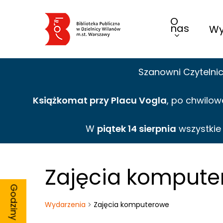
Skip
O
to
nas
Wy
main
content
Szanowni Czytelni
Książkomat przy Placu Vogla
, po chwilow
W
piątek 14 sierpnia
wszystki
Zajęcia komput
Wydarzenia
Zajęcia komputerowe