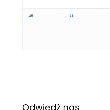
najlepiej
podczas
twojego
25
26
przejścia na nią.
Jeśli odrzucisz
te pliki cookie,
niektóre funkcje
znikną ze strony
internetowej.
Marketing
Udostępniając
swoje
zainteresowania i
zachowania
Odwiedź nas
podczas