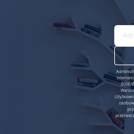
Adres 
Administ
Internet
2016/6
Warsza
Użytkowni
osobowy
prz
przetwar