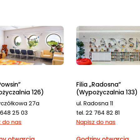
„Powsin”
Filia „Radosna”
życzalnia 126)
(Wypożyczalnia 133)
zyczółkowa 27a
ul. Radosna 11
2 648 25 03
tel. 22 764 82 81
z do nas
Napisz do nas
ny otwarcia
Godziny otwarcia