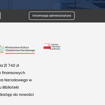
Informacja administratora
Link
do
Biuletynu
a 21 740 zł
Informacji
w finansowych
Publicznej
ctwa Narodowego w
 Biblioteki
 dostęp do nowości