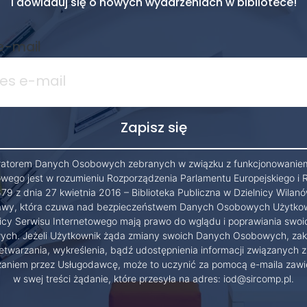
i dowiaduj się o nowych wydarzeniach w bibliotece!
e-mail
ratorem Danych Osobowych zebranych w związku z funkcjonowanie
owego jest w rozumieniu Rozporządzenia Parlamentu Europejskiego i 
79 z dnia 27 kwietnia 2016 – Biblioteka Publiczna w Dzielnicy Wilanó
wy, która czuwa nad bezpieczeństwem Danych Osobowych Użytko
cy Serwisu Internetowego mają prawo do wglądu i poprawiania swo
ch. Jeżeli Użytkownik żąda zmiany swoich Danych Osobowych, zak
etwarzania, wykreślenia, bądź udostępnienia informacji związanych z
zaniem przez Usługodawcę, może to uczynić za pomocą e-maila zawi
w swej treści żądanie, które przesyła na adres: iod@sircomp.pl.