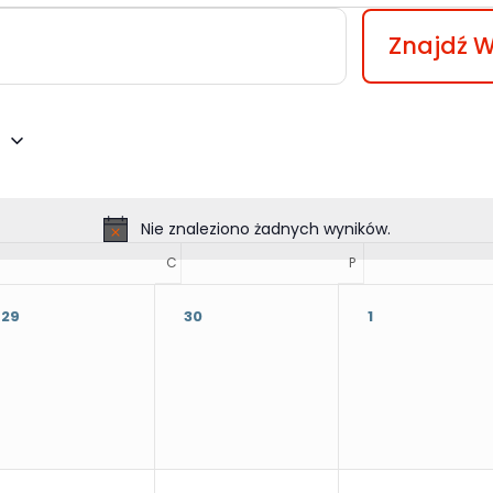
Znajdź 
6
Nie znaleziono żadnych wyników.
RODA
C
CZWARTEK
P
PIĄTEK
29
30
1