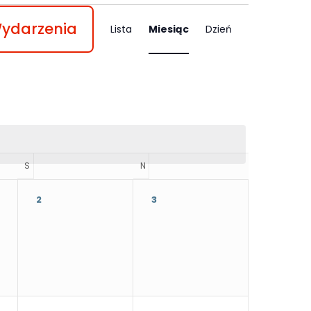
Wydarzenia
Lista
Miesiąc
Dzień
S
SOBOTA
N
NIEDZIELA
2
3