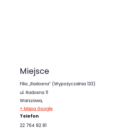
najlepiej
podczas
twojego
przejścia na nią.
Jeśli odrzucisz
te pliki cookie,
niektóre funkcje
znikną ze strony
Miejsce
internetowej.
Filia „Radosna” (Wypożyczalnia 133)
ul. Radosna 11
Marketing
Warszawa
,
Udostępniając
+ Mapa Google
swoje
Telefon
zainteresowania i
22 764 82 81
zachowania
podczas