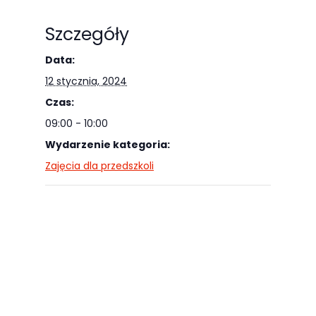
Abyśmy mogli
poprawić
Szczegóły
funkcjonalność
i strukturę
Data:
strony
12 stycznia, 2024
internetowej,
Czas:
na podstawie
09:00 - 10:00
tego, jak
Wydarzenie kategoria:
strona jest
Zajęcia dla przedszkoli
używana.
Doświadczenie
Aby nasza
strona
internetowa
działała jak