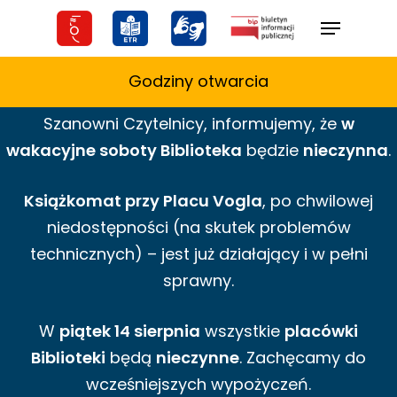
Skip
Menu
to
main
Godziny otwarcia
content
Szanowni Czytelnicy,
informujemy,
że
w
wakacyjne
soboty Biblioteka
będzie
nieczynna
.
Książkomat przy Placu Vogla
, po chwilowej
niedostępności (na skutek problemów
technicznych) – jest już działający i w pełni
sprawny.
W
piątek 14 sierpnia
wszystkie
placówki
Biblioteki
będą
nieczynne
. Zachęcamy do
wcześniejszych wypożyczeń.