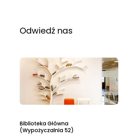
odwiedzania naszej
strony, zwiększasz
szansę na
Odwiedź nas
zobaczenie
spersonalizowanych
treści i ofert.
Biblioteka Główna
(Wypożyczalnia 52)