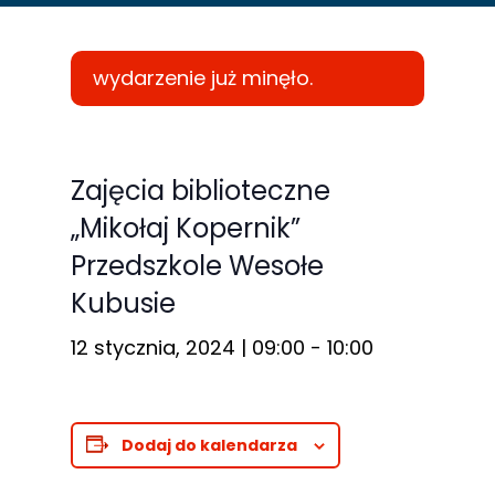
wydarzenie już minęło.
Konieczne
Te pliki cookie
Zajęcia biblioteczne
nie są
„Mikołaj Kopernik”
opcjonalne. Są
Przedszkole Wesołe
one potrzebne
do
Kubusie
funkcjonowania
12 stycznia, 2024 | 09:00
-
10:00
strony
internetowej.
Dodaj do kalendarza
Statystyka