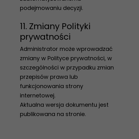
twojego
podejmowaniu decyzji.
przejścia na nią.
Jeśli odrzucisz
11. Zmiany Polityki
te pliki cookie,
prywatności
niektóre funkcje
znikną ze strony
Administrator może wprowadzać
internetowej.
zmiany w Polityce prywatności, w
szczególności w przypadku zmian
Marketing
przepisów prawa lub
Udostępniając
funkcjonowania strony
swoje
internetowej.
zainteresowania i
Aktualna wersja dokumentu jest
zachowania
publikowana na stronie.
podczas
odwiedzania naszej
strony, zwiększasz