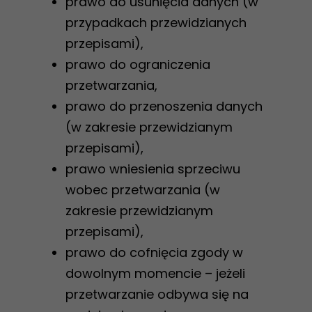
prawo do usunięcia danych (w
przypadkach przewidzianych
przepisami),
Konieczne
prawo do ograniczenia
Te pliki cookie
przetwarzania,
nie są
prawo do przenoszenia danych
opcjonalne. Są
(w zakresie przewidzianym
one potrzebne
do
przepisami),
funkcjonowania
prawo wniesienia sprzeciwu
strony
wobec przetwarzania (w
internetowej.
zakresie przewidzianym
przepisami),
prawo do cofnięcia zgody w
Statystyka
dowolnym momencie – jeżeli
Abyśmy mogli
poprawić
przetwarzanie odbywa się na
funkcjonalność