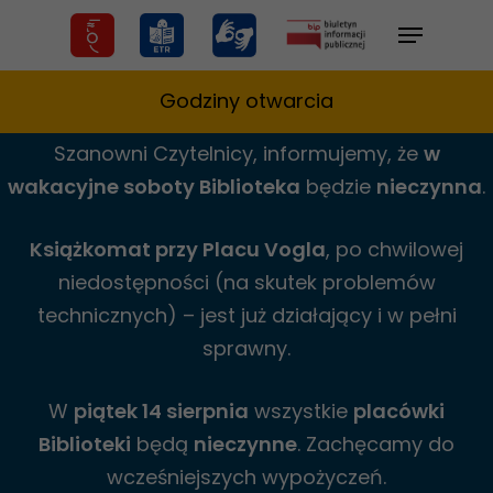
Skip
Menu
to
main
Godziny otwarcia
content
Szanowni Czytelnicy,
informujemy,
że
w
wakacyjne
soboty Biblioteka
będzie
nieczynna
.
Książkomat przy Placu Vogla
, po chwilowej
niedostępności (na skutek problemów
technicznych) – jest już działający i w pełni
sprawny.
W
piątek 14 sierpnia
wszystkie
placówki
Biblioteki
będą
nieczynne
. Zachęcamy do
wcześniejszych wypożyczeń.