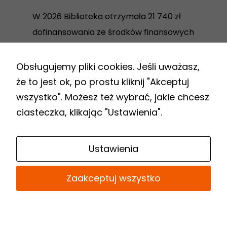
W 2026 Biblioteka otrzymała 21 740 zł
dofinansowania ze środków finansowych
Ministra Kultury i Dziedzictwa
Narodowego w ramach realizacji
Obsługujemy pliki cookies. Jeśli uważasz,
Programu Biblioteki Narodowej „Zakup i
że to jest ok, po prostu kliknij "Akceptuj
zdalny dostęp do nowości
wszystko". Możesz też wybrać, jakie chcesz
wydawniczych”.
ciasteczka, klikając "Ustawienia".
Link
Ustawienia
do
Biuletynu
Zaakceptuj wszystko
Informacji
Publicznej