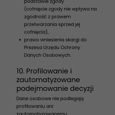
podstawie zgody
i strukturę
(cofnięcie zgody nie wpływa na
strony
zgodność z prawem
internetowej,
przetwarzania sprzed jej
na podstawie
cofnięcia),
tego, jak
prawo wniesienia skargi do
strona jest
Prezesa Urzędu Ochrony
używana.
Danych Osobowych.
Doświadczenie
10. Profilowanie i
Aby nasza
zautomatyzowane
strona
podejmowanie decyzji
internetowa
działała jak
Dane osobowe nie podlegają
najlepiej
profilowaniu ani
podczas
zautomatyzowanemu