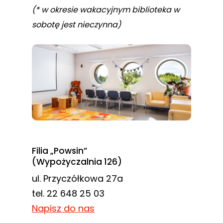
odwiedzania naszej
(* w okresie wakacyjnym biblioteka w
strony, zwiększasz
sobotę jest nieczynna)
szansę na
zobaczenie
spersonalizowanych
treści i ofert.
Filia „Powsin”
(Wypożyczalnia 126)
ul. Przyczółkowa 27a
tel. 22 648 25 03
Napisz do nas