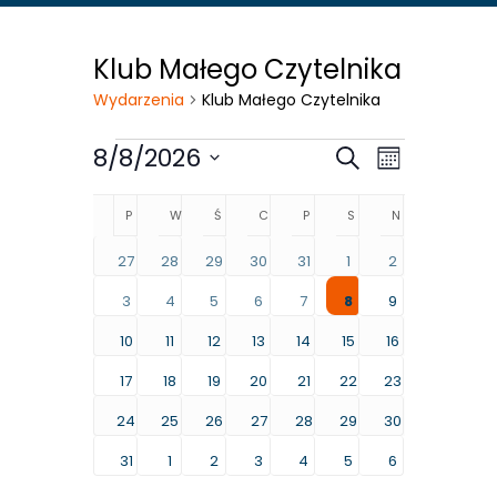
Klub Małego Czytelnika
Wydarzenia
Klub Małego Czytelnika
Konieczne
Wydarzenia
8/8/2026
Te pliki cookie
nie są
P
PONIEDZIAŁEK
W
WTOREK
Ś
ŚRODA
C
CZWARTEK
P
PIĄTEK
S
SOBOTA
N
NIEDZIELA
opcjonalne. Są
27
28
29
30
31
1
2
one potrzebne
do
3
4
5
6
7
8
9
funkcjonowania
10
11
12
13
14
15
16
strony
17
18
19
20
21
22
23
internetowej.
24
25
26
27
28
29
30
31
1
2
3
4
5
6
Statystyka