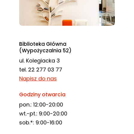
najlepiej
podczas
twojego
przejścia na nią.
Jeśli odrzucisz
te pliki cookie,
Biblioteka Główna
(Wypożyczalnia 52)
niektóre funkcje
znikną ze strony
ul. Kolegiacka 3
internetowej.
tel. 22 277 03 77
Napisz do nas
Marketing
Godziny otwarcia
Udostępniając
pon.: 12:00-20:00
swoje
wt.-pt.: 9:00-20:00
zainteresowania i
sob.*: 9:00-16:00
zachowania
podczas