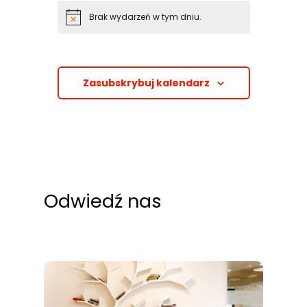
Abyśmy mogli
Brak wydarzeń w tym dniu.
poprawić
funkcjonalność
i strukturę
strony
Zasubskrybuj kalendarz
internetowej,
na podstawie
tego, jak
strona jest
używana.
Odwiedź nas
Doświadczenie
Aby nasza
strona
internetowa
działała jak