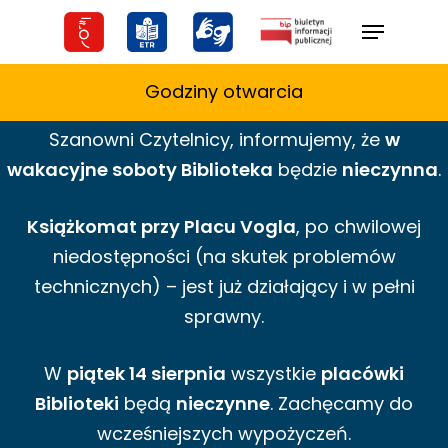
Skip
Menu
to
main
Godziny otwarcia
content
Szanowni Czytelnicy,
informujemy,
że
w
wakacyjne
soboty Biblioteka
będzie
nieczynna
.
Książkomat przy Placu Vogla
, po chwilowej
niedostępności (na skutek problemów
technicznych) – jest już działający i w pełni
sprawny.
W
piątek 14 sierpnia
wszystkie
placówki
Biblioteki
będą
nieczynne
. Zachęcamy do
wcześniejszych wypożyczeń.