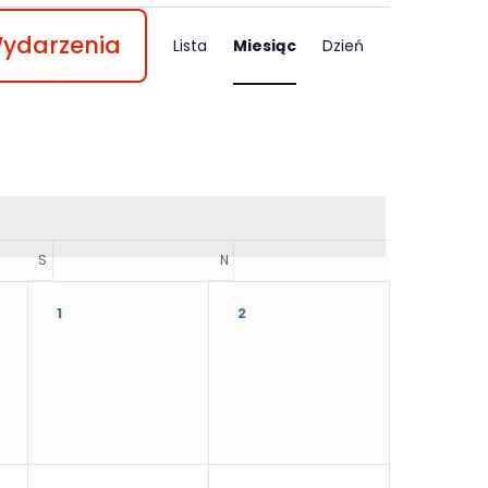
Wydarzenia
Lista
Miesiąc
Dzień
S
SOBOTA
N
NIEDZIELA
1
2