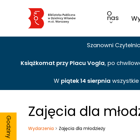
Skip
O
to
nas
Wy
main
content
Szanowni Czytelni
Książkomat przy Placu Vogla
, po chwilow
W
piątek 14 sierpnia
wszystki
Zajęcia dla młod
Wydarzenia
Zajęcia dla młodzieży