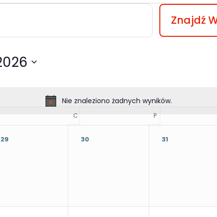
Znajdź 
 2026
Nie znaleziono żadnych wyników.
RODA
C
CZWARTEK
P
PIĄTEK
29
30
31