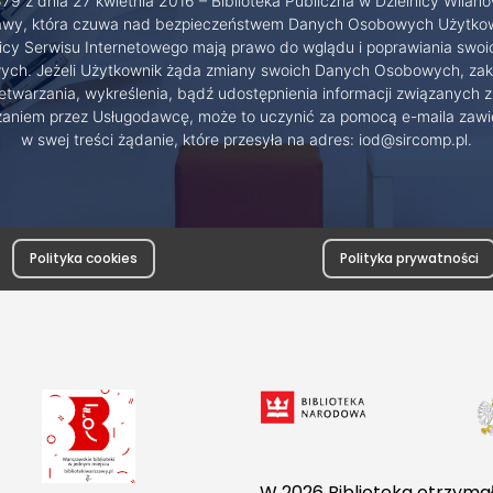
79 z dnia 27 kwietnia 2016 – Biblioteka Publiczna w Dzielnicy Wilanó
wy, która czuwa nad bezpieczeństwem Danych Osobowych Użytko
cy Serwisu Internetowego mają prawo do wglądu i poprawiania swo
ch. Jeżeli Użytkownik żąda zmiany swoich Danych Osobowych, zak
etwarzania, wykreślenia, bądź udostępnienia informacji związanych z
zaniem przez Usługodawcę, może to uczynić za pomocą e-maila zawi
w swej treści żądanie, które przesyła na adres: iod@sircomp.pl.
Polityka cookies
Polityka prywatności
W 2026 Biblioteka otrzymał