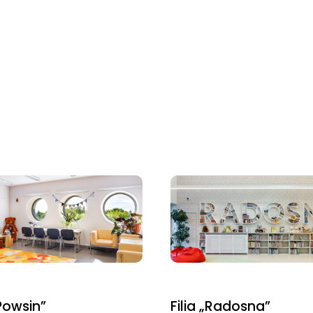
„Powsin”
Filia „Radosna”