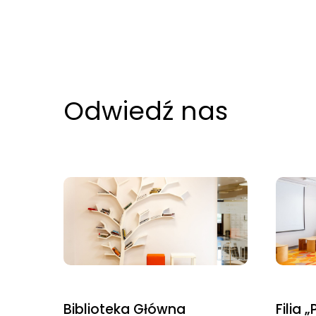
odwiedzania naszej
strony, zwiększasz
szansę na
zobaczenie
spersonalizowanych
Odwiedź nas
treści i ofert.
Biblioteka Główna
Filia 