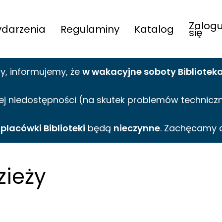
Zalogu
darzenia
Regulaminy
Katalog
się
cy,
informujemy,
że
w wakacyjne
soboty Bibliotek
ej niedostępności (na skutek problemów technicznyc
e
placówki Biblioteki
będą
nieczynne
. Zachęcamy 
zieży