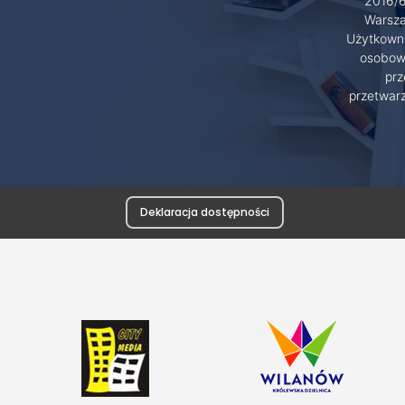
2016/6
Warsza
Użytkowni
osobowy
prz
przetwar
Deklaracja dostępności