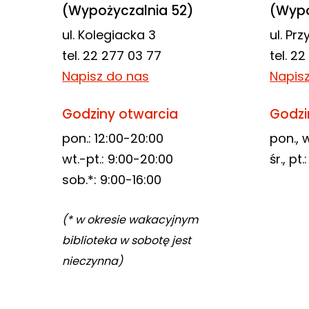
(Wypożyczalnia 52)
(Wypo
ul. Kolegiacka 3
ul. Pr
tel. 22 277 03 77
tel. 2
Napisz do nas
Napis
Godziny otwarcia
Godzi
pon.: 12:00-20:00
pon., w
wt.-pt.: 9:00-20:00
śr., pt
sob.*: 9:00-16:00
(* w okresie wakacyjnym
biblioteka w sobotę jest
nieczynna)