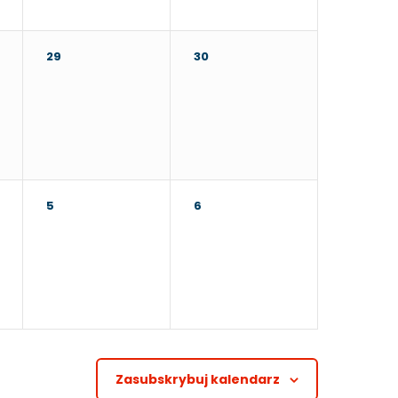
29
30
5
6
Zasubskrybuj kalendarz