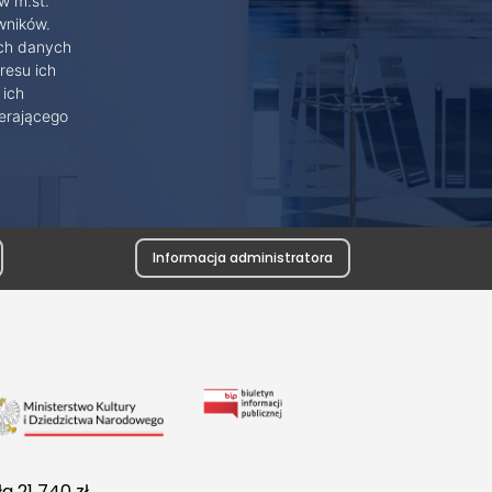
w m.st.
wników.
ich danych
resu ich
 ich
erającego
Informacja administratora
Link
do
Biuletynu
a 21 740 zł