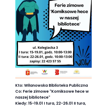
Abyśmy mogli
poprawić
funkcjonalność
i strukturę
strony
internetowej,
na podstawie
tego, jak
strona jest
używana.
Doświadczenie
Aby nasza
Kto: Wilanowska Biblioteka Publiczna
strona
Co: Ferie zimowe "Komiksowe hece w
internetowa
naszej bibliotece"
działała jak
Kiedy: 15-19.01 I tura, 22-26.01 II tura,