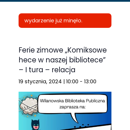
wydarzenie już minęło.
Konieczne
Te pliki cookie
Ferie zimowe „Komiksowe
nie są
hece w naszej bibliotece”
opcjonalne. Są
– I tura – relacja
one potrzebne
do
19 stycznia, 2024 | 10:00
-
13:00
funkcjonowania
strony
internetowej.
Statystyka