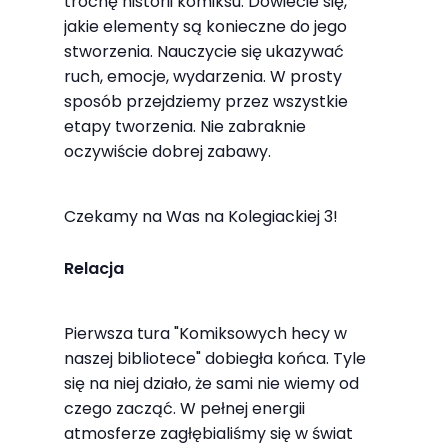
trochę historii komiksu. Dowiecie się,
odwiedzania naszej
jakie elementy są konieczne do jego
strony, zwiększasz
stworzenia. Nauczycie się ukazywać
szansę na
ruch, emocje, wydarzenia. W prosty
zobaczenie
sposób przejdziemy przez wszystkie
spersonalizowanych
etapy tworzenia. Nie zabraknie
treści i ofert.
oczywiście dobrej zabawy.
Czekamy na Was na Kolegiackiej 3!
Relacja
Pierwsza tura "Komiksowych hecy w
naszej bibliotece" dobiegła końca. Tyle
się na niej działo, że sami nie wiemy od
czego zacząć. W pełnej energii
atmosferze zagłębialiśmy się w świat