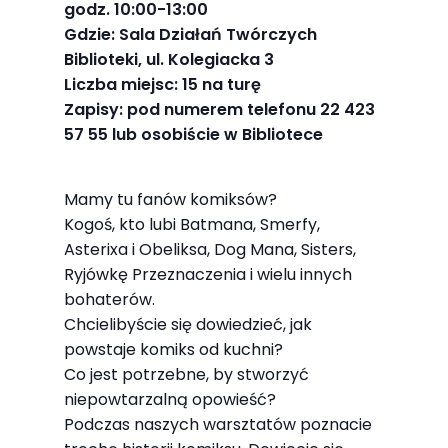
godz. 10:00-13:00
najlepiej
Gdzie: Sala Działań Twórczych
podczas
Biblioteki, ul. Kolegiacka 3
twojego
Liczba miejsc: 15 na turę
przejścia na nią.
Zapisy: pod numerem telefonu 22 423
Jeśli odrzucisz
57 55 lub osobiście w Bibliotece
te pliki cookie,
niektóre funkcje
znikną ze strony
Mamy tu fanów komiksów?
Kogoś, kto lubi Batmana, Smerfy,
internetowej.
Asterixa i Obeliksa, Dog Mana, Sisters,
Ryjówkę Przeznaczenia i wielu innych
bohaterów.
Marketing
Chcielibyście się dowiedzieć, jak
Udostępniając
powstaje komiks od kuchni?
swoje
Co jest potrzebne, by stworzyć
zainteresowania i
niepowtarzalną opowieść?
zachowania
Podczas naszych warsztatów poznacie
podczas