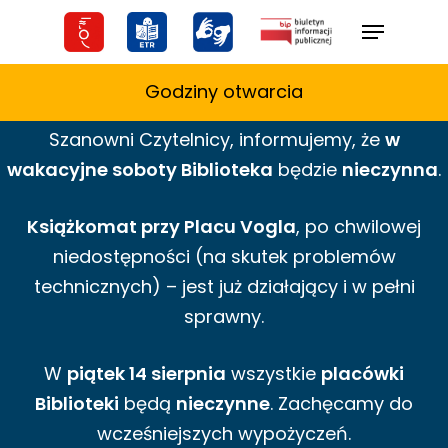
Skip
Menu
to
main
Godziny otwarcia
content
Szanowni Czytelnicy,
informujemy,
że
w
wakacyjne
soboty Biblioteka
będzie
nieczynna
.
Książkomat przy Placu Vogla
, po chwilowej
niedostępności (na skutek problemów
technicznych) – jest już działający i w pełni
sprawny.
W
piątek 14 sierpnia
wszystkie
placówki
Biblioteki
będą
nieczynne
. Zachęcamy do
wcześniejszych wypożyczeń.