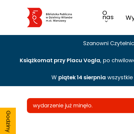
Skip
O
to
nas
Wy
main
content
Szanowni Czytelni
Książkomat przy Placu Vogla
, po chwilow
W
piątek 14 sierpnia
wszystki
wydarzenie już minęło.