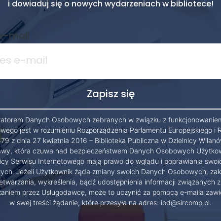
i dowiaduj się o nowych wydarzeniach w bibliotece!
e-mail
ratorem Danych Osobowych zebranych w związku z funkcjonowanie
owego jest w rozumieniu Rozporządzenia Parlamentu Europejskiego i 
79 z dnia 27 kwietnia 2016 – Biblioteka Publiczna w Dzielnicy Wilanó
wy, która czuwa nad bezpieczeństwem Danych Osobowych Użytko
cy Serwisu Internetowego mają prawo do wglądu i poprawiania swo
ch. Jeżeli Użytkownik żąda zmiany swoich Danych Osobowych, zak
etwarzania, wykreślenia, bądź udostępnienia informacji związanych z
zaniem przez Usługodawcę, może to uczynić za pomocą e-maila zawi
w swej treści żądanie, które przesyła na adres: iod@sircomp.pl.