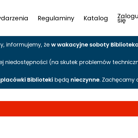
Zalogu
darzenia
Regulaminy
Katalog
się
cy,
informujemy,
że
w wakacyjne
soboty Bibliotek
ej niedostępności (na skutek problemów technicznyc
e
placówki Biblioteki
będą
nieczynne
. Zachęcamy 