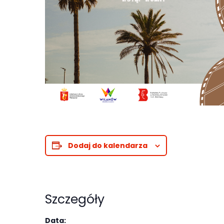
Abyśmy mogli
poprawić
funkcjonalność
i strukturę
strony
internetowej,
na podstawie
tego, jak
strona jest
używana.
Dodaj do kalendarza
Doświadczenie
Aby nasza
strona
Szczegóły
internetowa
działała jak
Data: