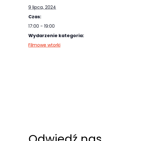
najlepiej
9 lipca, 2024
podczas
Czas:
twojego
17:00 - 19:00
przejścia na nią.
Wydarzenie kategoria:
Jeśli odrzucisz
Filmowe wtorki
te pliki cookie,
niektóre funkcje
znikną ze strony
internetowej.
Marketing
Udostępniając
swoje
zainteresowania i
zachowania
Odwiedź nas
podczas