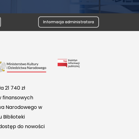
Informacja administratora
Link
do
Biuletynu
a 21 740 zł
Informacji
w finansowych
Publicznej
ctwa Narodowego w
 Biblioteki
 dostęp do nowości