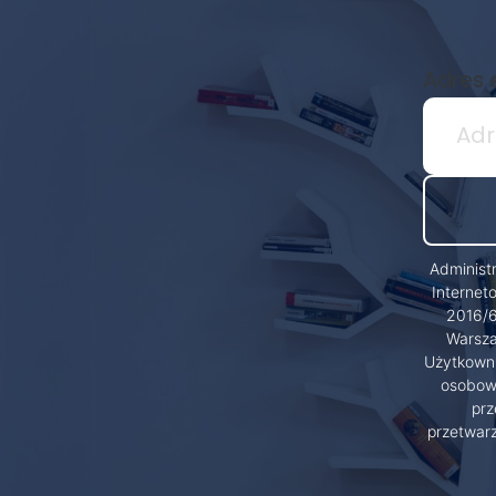
Adres 
Administ
Internet
2016/6
Warsza
Użytkowni
osobowy
prz
przetwar