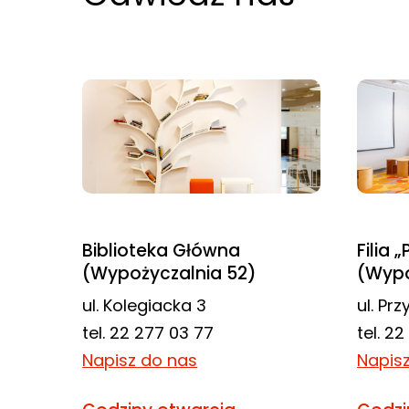
odwiedzania naszej
strony, zwiększasz
szansę na
zobaczenie
spersonalizowanych
treści i ofert.
Biblioteka Główna
Filia 
(Wypożyczalnia 52)
(Wypo
ul. Kolegiacka 3
ul. Pr
tel. 22 277 03 77
tel. 2
Napisz do nas
Napis