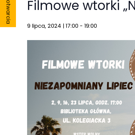
Godziny otwarcia
Filmowe wtorki „
9 lipca, 2024 | 17:00
-
19:00
Konieczne
Te pliki cookie
nie są
opcjonalne. Są
one potrzebne
do
funkcjonowania
strony
internetowej.
Statystyka