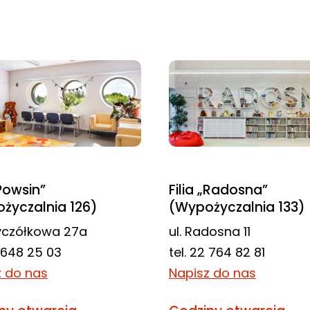
„Powsin”
Filia „Radosna”
życzalnia 126)
(Wypożyczalnia 133)
zyczółkowa 27a
ul. Radosna 11
2 648 25 03
tel. 22 764 82 81
z do nas
Napisz do nas