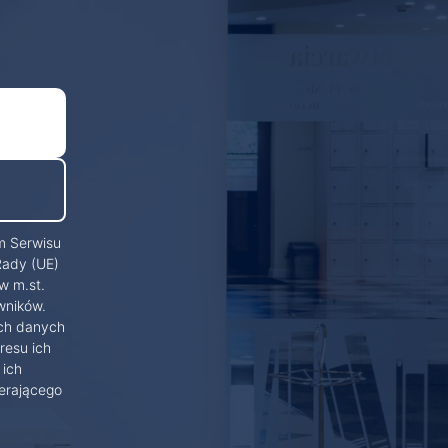
m Serwisu
Rady (UE)
w m.st.
wników.
ich danych
resu ich
 ich
erającego