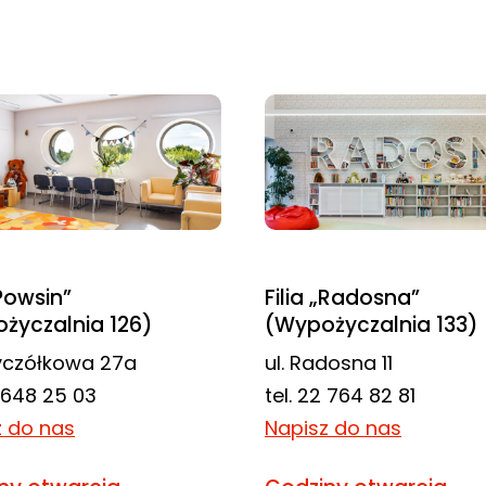
„Powsin”
Filia „Radosna”
życzalnia 126)
(Wypożyczalnia 133)
zyczółkowa 27a
ul. Radosna 11
2 648 25 03
tel. 22 764 82 81
z do nas
Napisz do nas