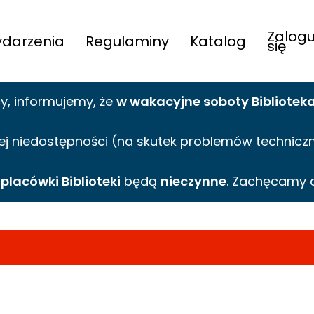
Zalogu
darzenia
Regulaminy
Katalog
się
cy,
informujemy,
że
w wakacyjne
soboty Bibliotek
ej niedostępności (na skutek problemów technicznyc
e
placówki Biblioteki
będą
nieczynne
. Zachęcamy 