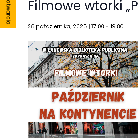
Godziny otwarcia
Filmowe wtorki „
28 października, 2025 | 17:00
-
19:00
Konieczne
Te pliki cookie
nie są
opcjonalne. Są
one potrzebne
do
funkcjonowania
strony
internetowej.
Statystyka