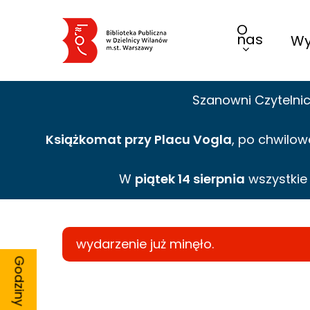
Skip
O
to
nas
Wy
main
content
Szanowni Czytelni
Książkomat przy Placu Vogla
, po chwilow
W
piątek 14 sierpnia
wszystki
wydarzenie już minęło.