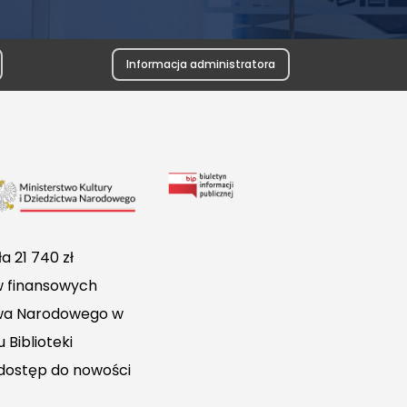
Informacja administratora
Link
do
Biuletynu
a 21 740 zł
Informacji
w finansowych
Publicznej
ctwa Narodowego w
 Biblioteki
 dostęp do nowości