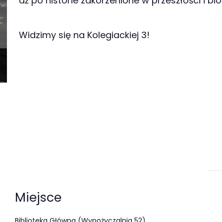
aż po historie zakorzenione w przeszłości i bi
Widzimy się na Kolegiackiej 3!
Miejsce
Biblioteka Główna (Wypożyczalnia 52)