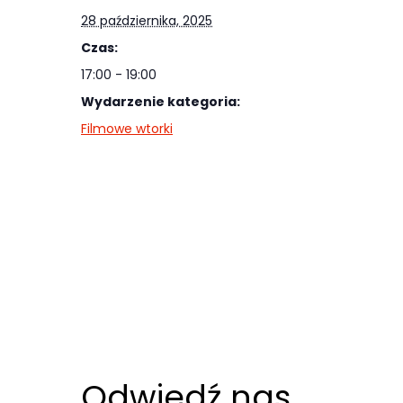
najlepiej
28 października, 2025
podczas
Czas:
twojego
17:00 - 19:00
przejścia na nią.
Wydarzenie kategoria:
Jeśli odrzucisz
Filmowe wtorki
te pliki cookie,
niektóre funkcje
znikną ze strony
internetowej.
Marketing
Udostępniając
swoje
zainteresowania i
zachowania
Odwiedź nas
podczas