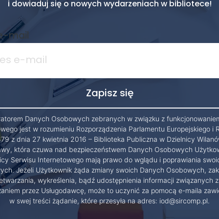
i dowiaduj się o nowych wydarzeniach w bibliotece!
e-mail
ratorem Danych Osobowych zebranych w związku z funkcjonowanie
owego jest w rozumieniu Rozporządzenia Parlamentu Europejskiego i 
79 z dnia 27 kwietnia 2016 – Biblioteka Publiczna w Dzielnicy Wilanó
wy, która czuwa nad bezpieczeństwem Danych Osobowych Użytko
cy Serwisu Internetowego mają prawo do wglądu i poprawiania swo
ch. Jeżeli Użytkownik żąda zmiany swoich Danych Osobowych, zak
etwarzania, wykreślenia, bądź udostępnienia informacji związanych z
zaniem przez Usługodawcę, może to uczynić za pomocą e-maila zawi
w swej treści żądanie, które przesyła na adres: iod@sircomp.pl.