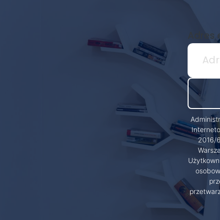
Adres 
Administ
Internet
2016/6
Warsza
Użytkowni
osobowy
prz
przetwar