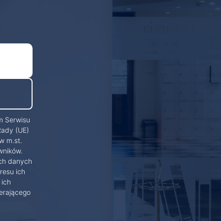
m Serwisu
Rady (UE)
w m.st.
wników.
ich danych
resu ich
 ich
erającego