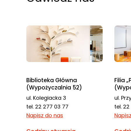
odwiedzania naszej
strony, zwiększasz
szansę na
zobaczenie
spersonalizowanych
treści i ofert.
Biblioteka Główna
Filia 
(Wypożyczalnia 52)
(Wypo
ul. Kolegiacka 3
ul. Pr
tel. 22 277 03 77
tel. 2
Napisz do nas
Napis