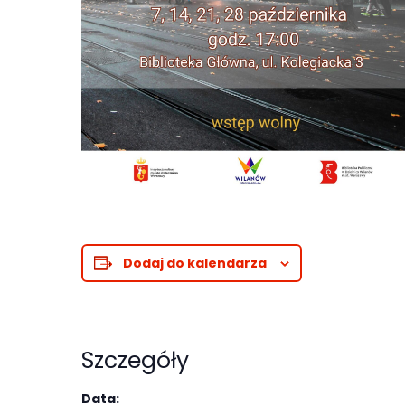
Abyśmy mogli
poprawić
funkcjonalność
i strukturę
strony
internetowej,
na podstawie
tego, jak
strona jest
używana.
Dodaj do kalendarza
Doświadczenie
Aby nasza
strona
Szczegóły
internetowa
działała jak
Data: