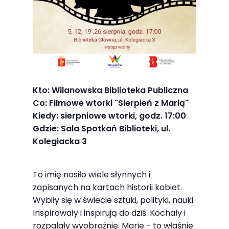
Abyśmy mogli
poprawić
funkcjonalność
i strukturę
strony
internetowej,
na podstawie
Kto: Wilanowska Biblioteka Publiczna
tego, jak
Co: Filmowe wtorki "Sierpień z Marią"
strona jest
Kiedy: sierpniowe wtorki, godz. 17:00
używana.
Gdzie: Sala Spotkań Biblioteki, ul.
Kolegiacka 3
Doświadczenie
To imię nosiło wiele słynnych i
Aby nasza
zapisanych na kartach historii kobiet.
strona
Wybiły się w świecie sztuki, polityki, nauki.
internetowa
Inspirowały i inspirują do dziś. Kochały i
działała jak
rozpalały wyobraźnię. Marie - to właśnie