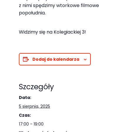
najlepiej
z nimi spędzimy wtorkowe filmowe
podczas
popołudnia.
twojego
przejścia na nią.
Widzimy się na Kolegiackiej 3!
Jeśli odrzucisz
te pliki cookie,
niektóre funkcje
znikną ze strony
Dodaj do kalendarza
internetowej.
Szczegóły
Marketing
Udostępniając
Data:
swoje
5 sierpnia, 2025
zainteresowania i
Czas:
zachowania
17:00 - 19:00
podczas