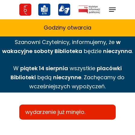
Skip
Menu
to
main
Godziny otwarcia
content
Szanowni Czytelnicy,
informujemy,
że
w
wakacyjne
soboty Biblioteka
będzie
nieczynna
.
W
piątek 14 sierpnia
wszystkie
placówki
Biblioteki
będą
nieczynne
. Zachęcamy do
wcześniejszych wypożyczeń.
wydarzenie już minęło.