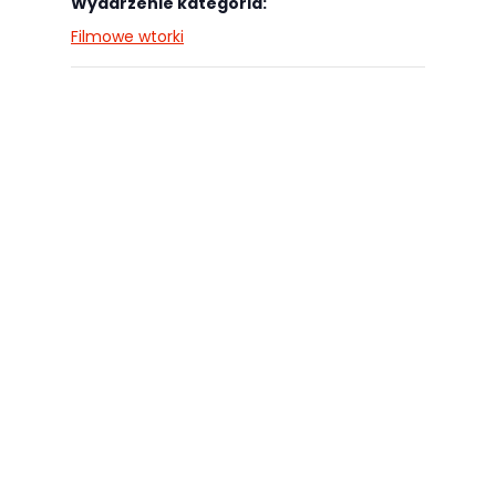
Wydarzenie kategoria:
odwiedzania naszej
Filmowe wtorki
strony, zwiększasz
szansę na
zobaczenie
spersonalizowanych
treści i ofert.