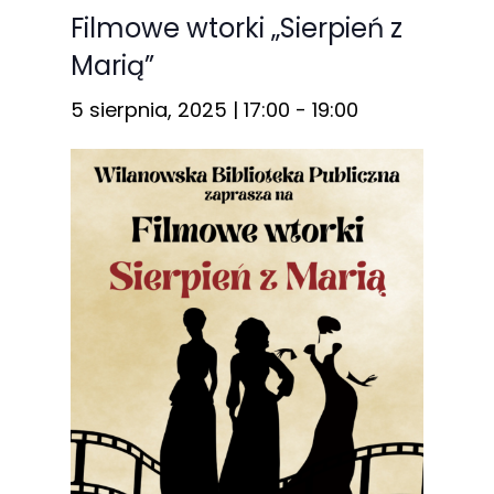
Filmowe wtorki „Sierpień z
Marią”
5 sierpnia, 2025 | 17:00
-
19:00
Konieczne
Te pliki cookie
nie są
opcjonalne. Są
one potrzebne
do
funkcjonowania
strony
internetowej.
Statystyka