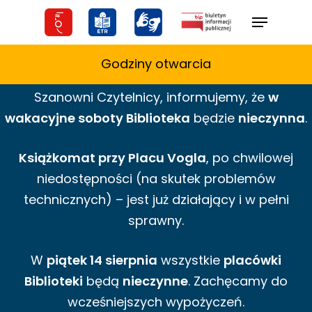
Skip
Menu
to
main
Godziny otwarcia
content
Szanowni Czytelnicy,
informujemy,
że
w
wakacyjne
soboty Biblioteka
będzie
nieczynna
.
Książkomat przy Placu Vogla
, po chwilowej
niedostępności (na skutek problemów
technicznych) – jest już działający i w pełni
sprawny.
W
piątek 14 sierpnia
wszystkie
placówki
Biblioteki
będą
nieczynne
. Zachęcamy do
wcześniejszych wypożyczeń.