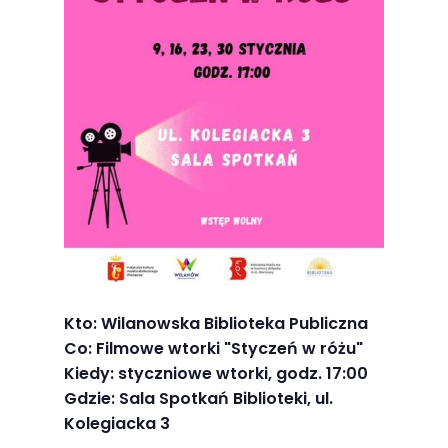
Abyśmy mogli
poprawić
funkcjonalność
i strukturę
strony
internetowej,
na podstawie
tego, jak
strona jest
używana.
Doświadczenie
Kto: Wilanowska Biblioteka Publiczna
Co: Filmowe wtorki "Styczeń w różu"
Aby nasza
Kiedy: styczniowe wtorki, godz. 17:00
strona
Gdzie: Sala Spotkań Biblioteki, ul.
internetowa
Kolegiacka 3
działała jak