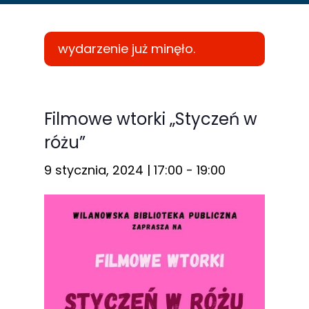
wydarzenie już minęło.
Konieczne
Te pliki cookie
Filmowe wtorki „Styczeń w
nie są
różu”
opcjonalne. Są
one potrzebne
9 stycznia, 2024 | 17:00
-
19:00
do
funkcjonowania
strony
internetowej.
Statystyka