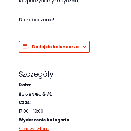
Rozpoczynamy 9 stycznia.
odwiedzania naszej
strony, zwiększasz
Do zobaczenia!
szansę na
zobaczenie
spersonalizowanych
treści i ofert.
Dodaj do kalendarza
Szczegóły
Data:
9 stycznia, 2024
Czas:
17:00 - 19:00
Wydarzenie kategoria:
Filmowe wtorki