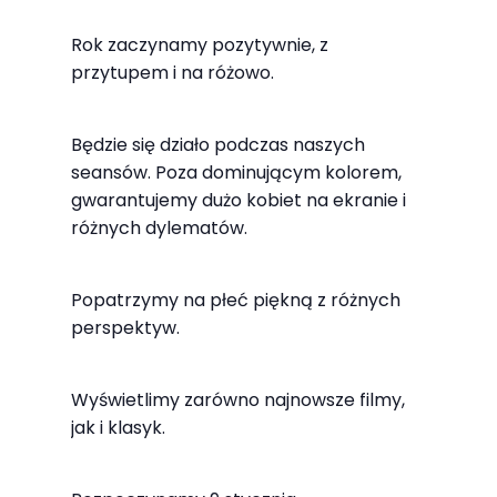
najlepiej
podczas
Rok zaczynamy pozytywnie, z
twojego
przytupem i na różowo.
przejścia na nią.
Jeśli odrzucisz
Będzie się działo podczas naszych
te pliki cookie,
seansów. Poza dominującym kolorem,
niektóre funkcje
gwarantujemy dużo kobiet na ekranie i
znikną ze strony
różnych dylematów.
internetowej.
Popatrzymy na płeć piękną z różnych
perspektyw.
Marketing
Udostępniając
swoje
Wyświetlimy zarówno najnowsze filmy,
zainteresowania i
jak i klasyk.
zachowania
podczas