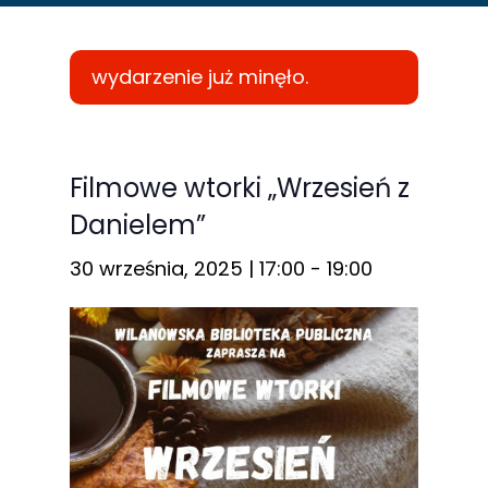
wydarzenie już minęło.
Konieczne
Te pliki cookie
Filmowe wtorki „Wrzesień z
nie są
Danielem”
opcjonalne. Są
one potrzebne
30 września, 2025 | 17:00
-
19:00
do
funkcjonowania
strony
internetowej.
Statystyka