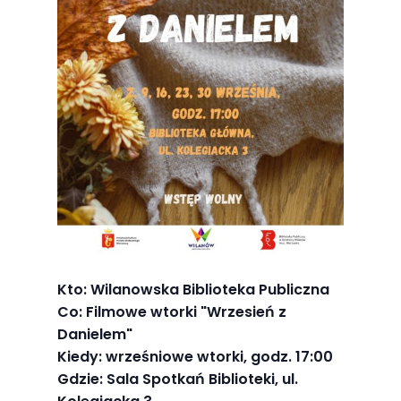
Abyśmy mogli
poprawić
funkcjonalność
i strukturę
strony
internetowej,
na podstawie
tego, jak
strona jest
używana.
Doświadczenie
Kto: Wilanowska Biblioteka Publiczna
Co: Filmowe wtorki "Wrzesień z
Aby nasza
Danielem"
strona
Kiedy: wrześniowe wtorki, godz. 17:00
internetowa
Gdzie: Sala Spotkań Biblioteki, ul.
działała jak