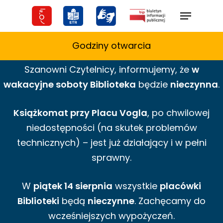
Skip
Menu
to
main
Godziny otwarcia
content
Szanowni Czytelnicy,
informujemy,
że
w
wakacyjne
soboty Biblioteka
będzie
nieczynna
.
Książkomat przy Placu Vogla
, po chwilowej
niedostępności (na skutek problemów
technicznych) – jest już działający i w pełni
sprawny.
W
piątek 14 sierpnia
wszystkie
placówki
Biblioteki
będą
nieczynne
. Zachęcamy do
wcześniejszych wypożyczeń.