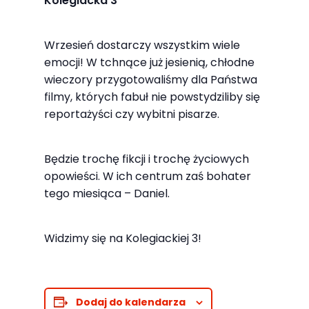
Kolegiacka 3
najlepiej
podczas
twojego
Wrzesień dostarczy wszystkim wiele
emocji! W tchnące już jesienią, chłodne
przejścia na nią.
wieczory przygotowaliśmy dla Państwa
Jeśli odrzucisz
filmy, których fabuł nie powstydziliby się
te pliki cookie,
reportażyści czy wybitni pisarze.
niektóre funkcje
znikną ze strony
internetowej.
Będzie trochę fikcji i trochę życiowych
opowieści. W ich centrum zaś bohater
tego miesiąca – Daniel.
Marketing
Udostępniając
Widzimy się na Kolegiackiej 3!
swoje
zainteresowania i
zachowania
podczas
Dodaj do kalendarza