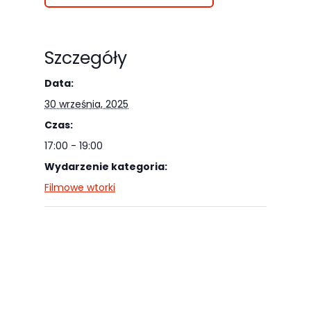
odwiedzania naszej
strony, zwiększasz
szansę na
Szczegóły
zobaczenie
Data:
spersonalizowanych
treści i ofert.
30 września, 2025
Czas:
17:00 - 19:00
Wydarzenie kategoria:
Filmowe wtorki