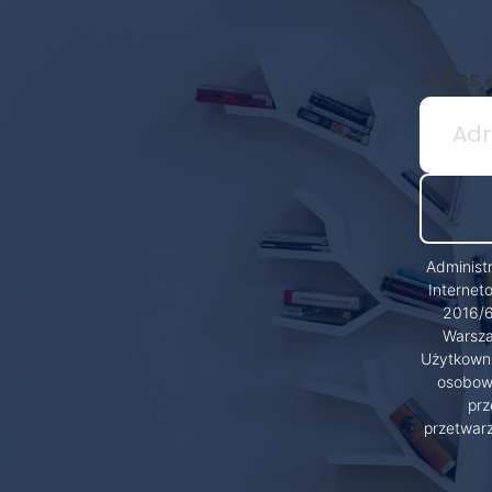
Adres 
Administ
Internet
2016/6
Warsza
Użytkowni
osobowy
prz
przetwar