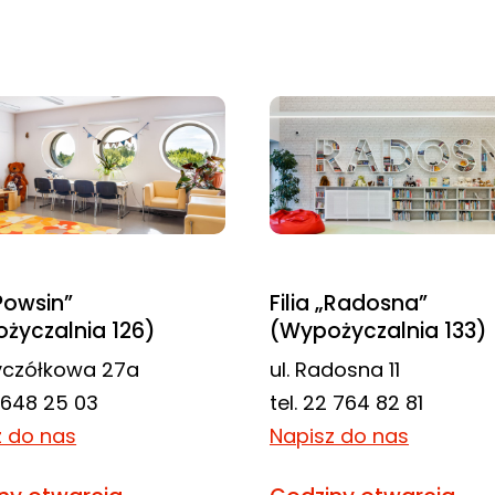
„Powsin”
Filia „Radosna”
życzalnia 126)
(Wypożyczalnia 133)
zyczółkowa 27a
ul. Radosna 11
2 648 25 03
tel. 22 764 82 81
z do nas
Napisz do nas