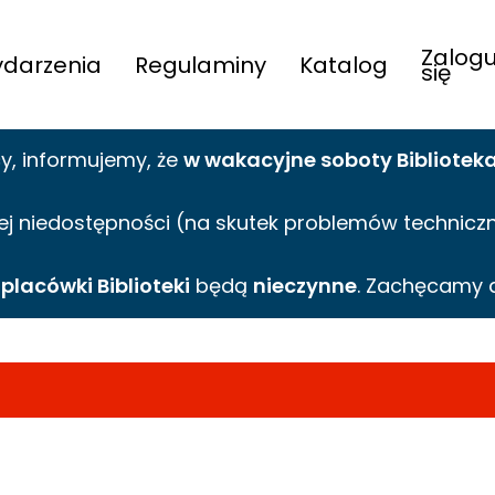
Zalogu
darzenia
Regulaminy
Katalog
się
cy,
informujemy,
że
w wakacyjne
soboty Bibliotek
ej niedostępności (na skutek problemów technicznyc
e
placówki Biblioteki
będą
nieczynne
. Zachęcamy 