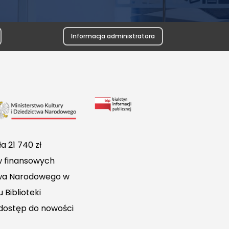
Informacja administratora
Link
do
Biuletynu
a 21 740 zł
Informacji
w finansowych
Publicznej
ctwa Narodowego w
 Biblioteki
 dostęp do nowości