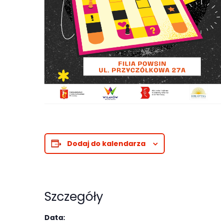
Abyśmy mogli
poprawić
funkcjonalność
i strukturę
strony
internetowej,
na podstawie
tego, jak
strona jest
używana.
Dodaj do kalendarza
Doświadczenie
Aby nasza
strona
Szczegóły
internetowa
działała jak
Data: