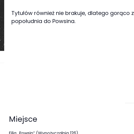
Tytułów również nie brakuje, dlatego gorąc
popołudnia do Powsina.
Miejsce
Filia „Powsin” (Wypożyczalnia 126)