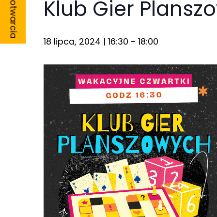
Godziny otwarcia
Klub Gier Plansz
18 lipca, 2024 | 16:30
-
18:00
Konieczne
Te pliki cookie
nie są
opcjonalne. Są
one potrzebne
do
funkcjonowania
strony
internetowej.
Statystyka