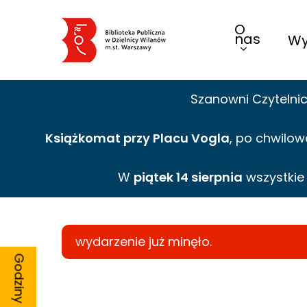
Skip
O
to
nas
Wy
main
content
Szanowni Czytelni
Książkomat przy Placu Vogla
, po chwilow
W
piątek 14 sierpnia
wszystki
wydarzenie już minęło.