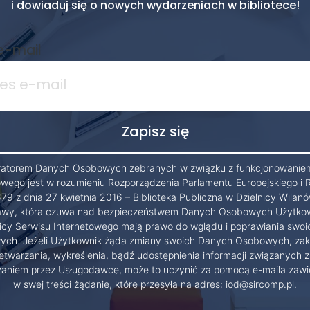
i dowiaduj się o nowych wydarzeniach w bibliotece!
e-mail
ratorem Danych Osobowych zebranych w związku z funkcjonowanie
owego jest w rozumieniu Rozporządzenia Parlamentu Europejskiego i 
79 z dnia 27 kwietnia 2016 – Biblioteka Publiczna w Dzielnicy Wilanó
wy, która czuwa nad bezpieczeństwem Danych Osobowych Użytko
cy Serwisu Internetowego mają prawo do wglądu i poprawiania swo
ch. Jeżeli Użytkownik żąda zmiany swoich Danych Osobowych, zak
etwarzania, wykreślenia, bądź udostępnienia informacji związanych z
zaniem przez Usługodawcę, może to uczynić za pomocą e-maila zawi
w swej treści żądanie, które przesyła na adres: iod@sircomp.pl.