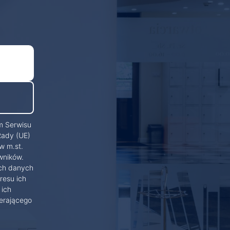
m Serwisu
Rady (UE)
w m.st.
wników.
ich danych
resu ich
 ich
erającego