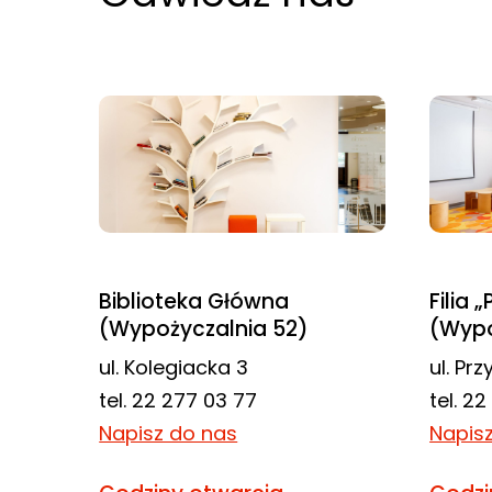
odwiedzania naszej
strony, zwiększasz
szansę na
zobaczenie
spersonalizowanych
treści i ofert.
Biblioteka Główna
Filia 
(Wypożyczalnia 52)
(Wypo
ul. Kolegiacka 3
ul. Pr
tel. 22 277 03 77
tel. 2
Napisz do nas
Napis