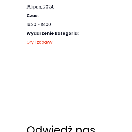
najlepiej
18 lipca, 2024
podczas
Czas:
twojego
16:30 - 18:00
przejścia na nią.
Wydarzenie kategoria:
Jeśli odrzucisz
Gry i zabawy
te pliki cookie,
niektóre funkcje
znikną ze strony
internetowej.
Marketing
Udostępniając
swoje
zainteresowania i
zachowania
Odwiedź nas
podczas