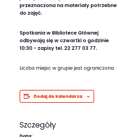
najlepiej
przeznaczona na materiały potrzebne
podczas
do zajęć.
twojego
przejścia na nią.
Spotkania w Bibliotece Głównej
Jeśli odrzucisz
odbywają się w czwartki o godzinie
te pliki cookie,
10:30 - zapisy tel. 22 277 03 77.
niektóre funkcje
znikną ze strony
Liczba miejsc w grupie jest ograniczona.
internetowej.
Marketing
Dodaj do kalendarza
Udostępniając
swoje
zainteresowania i
Szczegóły
zachowania
podczas
Data: