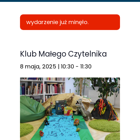
wydarzenie już minęło.
Konieczne
Te pliki cookie
Klub Małego Czytelnika
nie są
8 maja, 2025 | 10:30
-
11:30
opcjonalne. Są
one potrzebne
do
funkcjonowania
strony
internetowej.
Statystyka