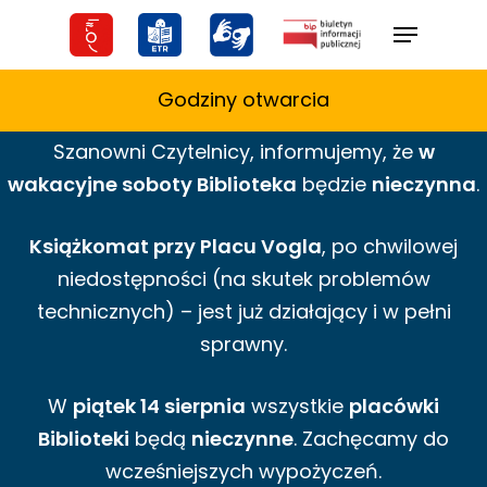
Skip
Menu
to
main
Godziny otwarcia
content
Szanowni Czytelnicy,
informujemy,
że
w
wakacyjne
soboty Biblioteka
będzie
nieczynna
.
Książkomat przy Placu Vogla
, po chwilowej
niedostępności (na skutek problemów
technicznych) – jest już działający i w pełni
sprawny.
W
piątek 14 sierpnia
wszystkie
placówki
Biblioteki
będą
nieczynne
. Zachęcamy do
wcześniejszych wypożyczeń.