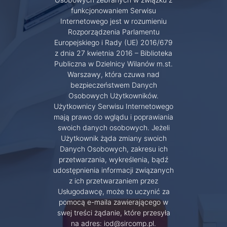
funkcjonowaniem Serwisu
Internetowego jest w rozumieniu
Rozporządzenia Parlamentu
Europejskiego i Rady (UE) 2016/679
z dnia 27 kwietnia 2016 – Biblioteka
Publiczna w Dzielnicy Wilanów m.st.
Warszawy, która czuwa nad
bezpieczeństwem Danych
Osobowych Użytkowników.
Użytkownicy Serwisu Internetowego
mają prawo do wglądu i poprawiania
swoich danych osobowych. Jeżeli
Użytkownik żąda zmiany swoich
Danych Osobowych, zakresu ich
przetwarzania, wykreślenia, bądź
udostępnienia informacji związanych
z ich przetwarzaniem przez
Usługodawcę, może to uczynić za
pomocą e-maila zawierającego w
swej treści żądanie, które przesyła
na adres: iod@sircomp.pl.