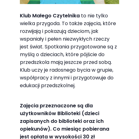
Abyśmy mogli
poprawić
Klub Małego Czytelnika
to nie tylko
funkcjonalność
wielka przygoda. To także zajęcia, które
i strukturę
rozwijają i pokazują dzieciom, jak
strony
wspaniały i pełen niezwykłych rzeczy
internetowej,
jest świat. Spotkania przygotowane są z
na podstawie
myślą o dzieciach, które pójście do
tego, jak
przedszkola mają jeszcze przed sobą.
strona jest
Klub uczy je radosnego bycia w grupie,
używana.
współpracy z innymi i przygotowuje do
edukacji przedszkolnej.
Doświadczenie
Zajęcia przeznaczone są dla
Aby nasza
użytkowników Biblioteki (dzieci
strona
zapisanych do biblioteki oraz ich
internetowa
opiekunów). Co miesiąc pobierana
działała jak
jest opłata w wysokości 30 zł