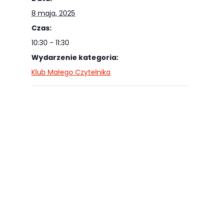
odwiedzania naszej
8 maja, 2025
strony, zwiększasz
Czas:
szansę na
10:30 - 11:30
zobaczenie
Wydarzenie kategoria:
spersonalizowanych
Klub Małego Czytelnika
treści i ofert.