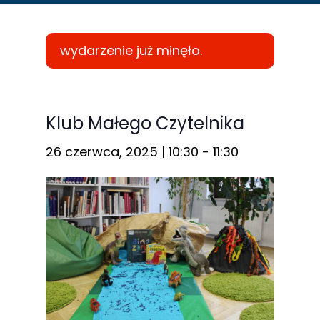
wydarzenie już minęło.
Konieczne
Te pliki cookie
Klub Małego Czytelnika
nie są
26 czerwca, 2025 | 10:30
-
11:30
opcjonalne. Są
one potrzebne
do
funkcjonowania
strony
internetowej.
Statystyka