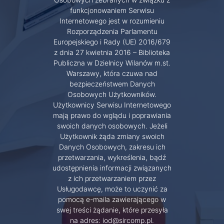
funkcjonowaniem Serwisu
Internetowego jest w rozumieniu
Rozporządzenia Parlamentu
Europejskiego i Rady (UE) 2016/679
z dnia 27 kwietnia 2016 – Biblioteka
Publiczna w Dzielnicy Wilanów m.st.
Warszawy, która czuwa nad
bezpieczeństwem Danych
Osobowych Użytkowników.
Użytkownicy Serwisu Internetowego
mają prawo do wglądu i poprawiania
swoich danych osobowych. Jeżeli
Użytkownik żąda zmiany swoich
Danych Osobowych, zakresu ich
przetwarzania, wykreślenia, bądź
udostępnienia informacji związanych
z ich przetwarzaniem przez
Usługodawcę, może to uczynić za
pomocą e-maila zawierającego w
swej treści żądanie, które przesyła
na adres: iod@sircomp.pl.