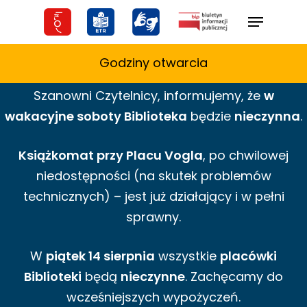
Skip
Menu
to
main
Godziny otwarcia
content
Szanowni Czytelnicy,
informujemy,
że
w
wakacyjne
soboty Biblioteka
będzie
nieczynna
.
Książkomat przy Placu Vogla
, po chwilowej
niedostępności (na skutek problemów
technicznych) – jest już działający i w pełni
sprawny.
W
piątek 14 sierpnia
wszystkie
placówki
Biblioteki
będą
nieczynne
. Zachęcamy do
wcześniejszych wypożyczeń.