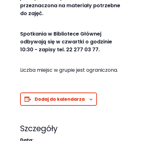
najlepiej
przeznaczona na materiały potrzebne
podczas
do zajęć.
twojego
przejścia na nią.
Spotkania w Bibliotece Głównej
Jeśli odrzucisz
odbywają się w czwartki o godzinie
te pliki cookie,
10:30 - zapisy tel. 22 277 03 77.
niektóre funkcje
znikną ze strony
Liczba miejsc w grupie jest ograniczona.
internetowej.
Marketing
Dodaj do kalendarza
Udostępniając
swoje
zainteresowania i
Szczegóły
zachowania
podczas
Data: