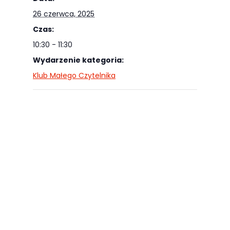
odwiedzania naszej
26 czerwca, 2025
strony, zwiększasz
Czas:
szansę na
10:30 - 11:30
zobaczenie
Wydarzenie kategoria:
spersonalizowanych
Klub Małego Czytelnika
treści i ofert.