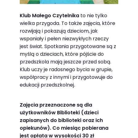
Abyśmy mogli
poprawić
Klub Małego Czytelnika
to nie tylko
funkcjonalność
wielka przygoda. To także zajęcia, które
i strukturę
rozwijają i pokazują dzieciom, jak
strony
wspaniały i pełen niezwykłych rzeczy
internetowej,
jest świat. Spotkania przygotowane są z
na podstawie
myślą o dzieciach, które pójście do
tego, jak
przedszkola mają jeszcze przed sobą.
strona jest
Klub uczy je radosnego bycia w grupie,
używana.
współpracy z innymi i przygotowuje do
edukacji przedszkolnej.
Doświadczenie
Zajęcia przeznaczone są dla
Aby nasza
użytkowników Biblioteki (dzieci
strona
zapisanych do biblioteki oraz ich
internetowa
opiekunów). Co miesiąc pobierana
działała jak
jest opłata w wysokości 30 zł