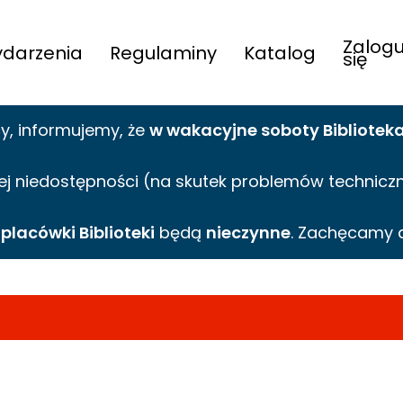
Zalogu
darzenia
Regulaminy
Katalog
się
cy,
informujemy,
że
w wakacyjne
soboty Bibliotek
ej niedostępności (na skutek problemów technicznyc
e
placówki Biblioteki
będą
nieczynne
. Zachęcamy 