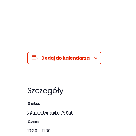
Abyśmy mogli
poprawić
funkcjonalność
i strukturę
strony
internetowej,
na podstawie
Dodaj do kalendarza
tego, jak
strona jest
używana.
Szczegóły
Doświadczenie
Data:
Aby nasza
24 października, 2024
strona
Czas:
internetowa
działała jak
10:30 - 11:30