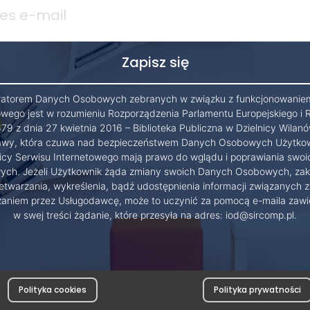
ratorem Danych Osobowych zebranych w związku z funkcjonowanie
owego jest w rozumieniu Rozporządzenia Parlamentu Europejskiego i 
79 z dnia 27 kwietnia 2016 – Biblioteka Publiczna w Dzielnicy Wilanó
wy, która czuwa nad bezpieczeństwem Danych Osobowych Użytko
cy Serwisu Internetowego mają prawo do wglądu i poprawiania swo
ch. Jeżeli Użytkownik żąda zmiany swoich Danych Osobowych, zak
etwarzania, wykreślenia, bądź udostępnienia informacji związanych z
zaniem przez Usługodawcę, może to uczynić za pomocą e-maila zawi
w swej treści żądanie, które przesyła na adres: iod@sircomp.pl.
Polityka cookies
Polityka prywatności