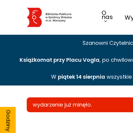
Skip
O
to
nas
Wy
main
content
Szanowni Czytelni
Książkomat przy Placu Vogla
, po chwilow
W
piątek 14 sierpnia
wszystki
wydarzenie już minęło.