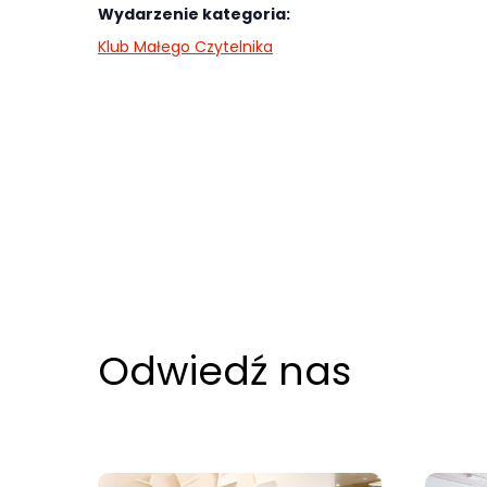
najlepiej
Wydarzenie kategoria:
podczas
Klub Małego Czytelnika
twojego
przejścia na nią.
Jeśli odrzucisz
te pliki cookie,
niektóre funkcje
znikną ze strony
internetowej.
Marketing
Odwiedź nas
Udostępniając
swoje
zainteresowania i
zachowania
podczas