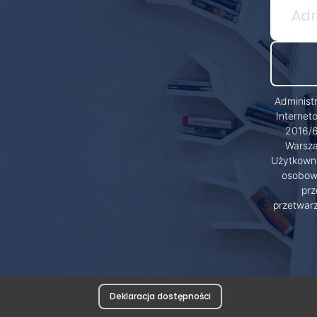
Administ
Internet
2016/6
Warsza
Użytkowni
osobowy
prz
przetwar
Deklaracja dostępności