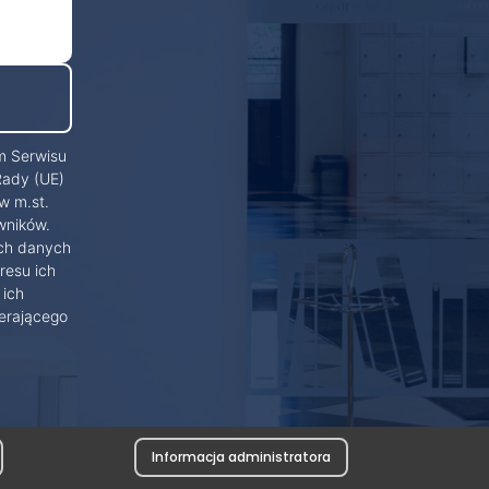
m Serwisu
Rady (UE)
w m.st.
wników.
ich danych
resu ich
 ich
erającego
Informacja administratora