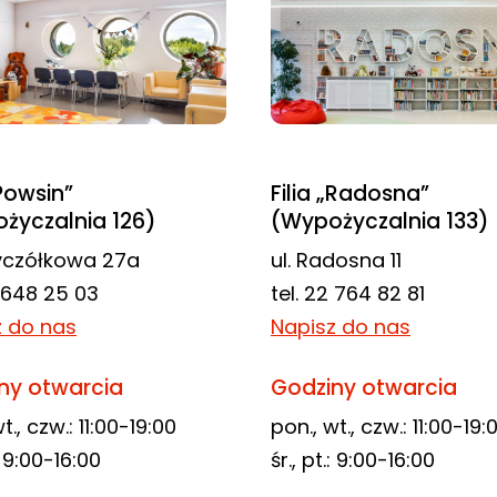
„Powsin”
Filia „Radosna”
życzalnia 126)
(Wypożyczalnia 133)
zyczółkowa 27a
ul. Radosna 11
2 648 25 03
tel. 22 764 82 81
z do nas
Napisz do nas
ny otwarcia
Godziny otwarcia
t., czw.: 11:00-19:00
pon., wt., czw.: 11:00-19:
.: 9:00-16:00
śr., pt.: 9:00-16:00