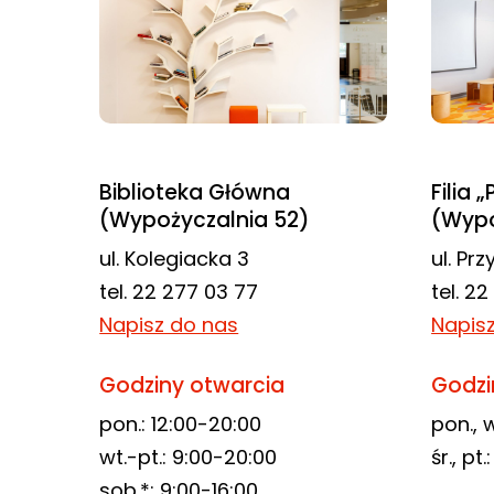
odwiedzania naszej
strony, zwiększasz
szansę na
zobaczenie
spersonalizowanych
treści i ofert.
Biblioteka Główna
Filia 
(Wypożyczalnia 52)
(Wypo
ul. Kolegiacka 3
ul. Pr
tel. 22 277 03 77
tel. 2
Napisz do nas
Napis
Godziny otwarcia
Godzi
pon.: 12:00-20:00
pon., w
wt.-pt.: 9:00-20:00
śr., pt
sob.*: 9:00-16:00