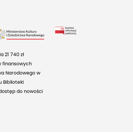
Link
do
Biuletynu
a 21 740 zł
Informacji
w finansowych
Publicznej
ctwa Narodowego w
 Biblioteki
 dostęp do nowości