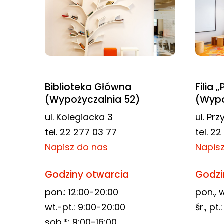
odwiedzania naszej
strony, zwiększasz
szansę na
zobaczenie
spersonalizowanych
treści i ofert.
Biblioteka Główna
Filia 
(Wypożyczalnia 52)
(Wypo
ul. Kolegiacka 3
ul. Pr
tel. 22 277 03 77
tel. 2
Napisz do nas
Napis
Godziny otwarcia
Godzi
pon.: 12:00-20:00
pon., w
wt.-pt.: 9:00-20:00
śr., pt
sob.*: 9:00-16:00