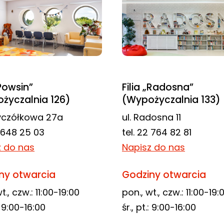
„Powsin”
Filia „Radosna”
życzalnia 126)
(Wypożyczalnia 133)
zyczółkowa 27a
ul. Radosna 11
2 648 25 03
tel. 22 764 82 81
z do nas
Napisz do nas
ny otwarcia
Godziny otwarcia
t., czw.: 11:00-19:00
pon., wt., czw.: 11:00-19:
.: 9:00-16:00
śr., pt.: 9:00-16:00