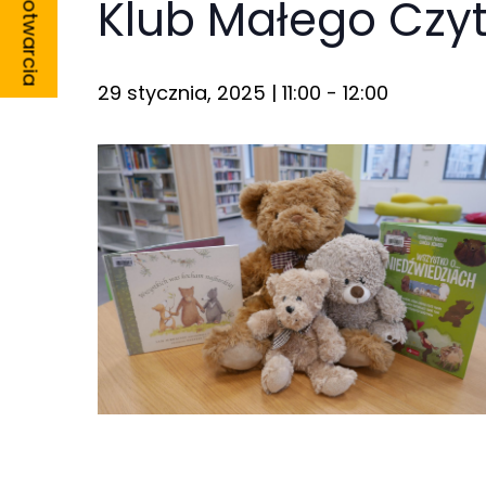
Godziny otwarcia
Klub Małego Czyt
29 stycznia, 2025 | 11:00
-
12:00
Konieczne
Te pliki cookie
nie są
opcjonalne. Są
one potrzebne
do
funkcjonowania
strony
internetowej.
Statystyka