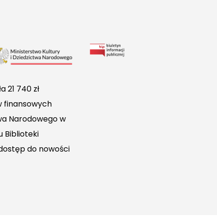
Link
do
Biuletynu
a 21 740 zł
Informacji
w finansowych
Publicznej
ctwa Narodowego w
 Biblioteki
 dostęp do nowości