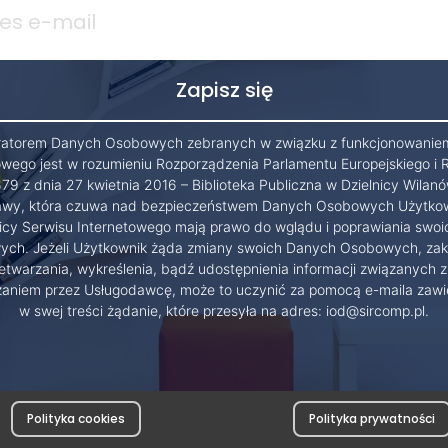
ratorem Danych Osobowych zebranych w związku z funkcjonowanie
owego jest w rozumieniu Rozporządzenia Parlamentu Europejskiego i 
79 z dnia 27 kwietnia 2016 – Biblioteka Publiczna w Dzielnicy Wilanó
wy, która czuwa nad bezpieczeństwem Danych Osobowych Użytko
cy Serwisu Internetowego mają prawo do wglądu i poprawiania swo
ch. Jeżeli Użytkownik żąda zmiany swoich Danych Osobowych, zak
etwarzania, wykreślenia, bądź udostępnienia informacji związanych z
zaniem przez Usługodawcę, może to uczynić za pomocą e-maila zawi
w swej treści żądanie, które przesyła na adres: iod@sircomp.pl.
Polityka cookies
Polityka prywatności