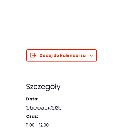
Abyśmy mogli
poprawić
funkcjonalność
i strukturę
strony
internetowej,
na podstawie
Dodaj do kalendarza
tego, jak
strona jest
używana.
Szczegóły
Doświadczenie
Data:
Aby nasza
29 stycznia, 2025
strona
Czas:
internetowa
działała jak
11:00 - 12:00