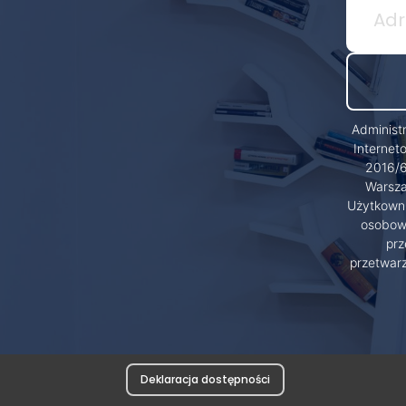
Administ
Internet
2016/6
Warsza
Użytkowni
osobowy
prz
przetwar
Deklaracja dostępności