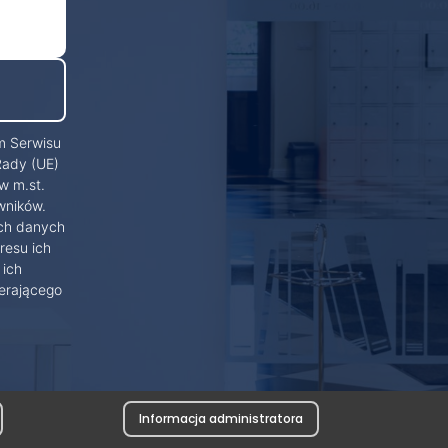
m Serwisu
Rady (UE)
w m.st.
wników.
ich danych
resu ich
 ich
erającego
Informacja administratora