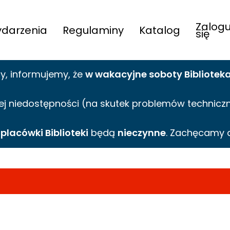
Zalogu
darzenia
Regulaminy
Katalog
się
cy,
informujemy,
że
w wakacyjne
soboty Bibliotek
ej niedostępności (na skutek problemów technicznyc
e
placówki Biblioteki
będą
nieczynne
. Zachęcamy 