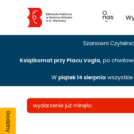
Skip
O
to
nas
Wy
main
content
Szanowni Czytelni
Książkomat przy Placu Vogla
, po chwilow
W
piątek 14 sierpnia
wszystki
wydarzenie już minęło.