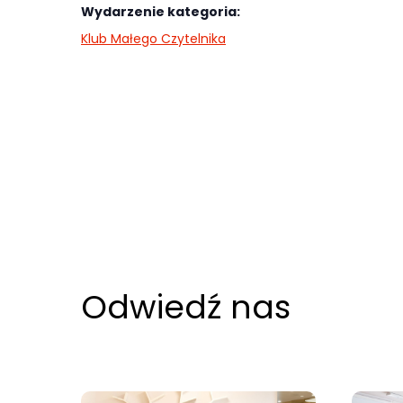
najlepiej
Wydarzenie kategoria:
podczas
Klub Małego Czytelnika
twojego
przejścia na nią.
Jeśli odrzucisz
te pliki cookie,
niektóre funkcje
znikną ze strony
internetowej.
Marketing
Odwiedź nas
Udostępniając
swoje
zainteresowania i
zachowania
podczas