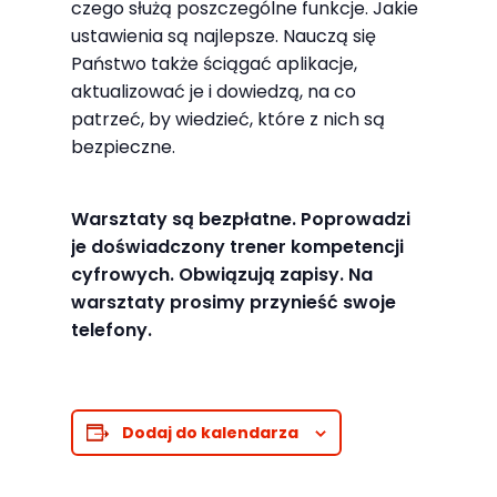
czego służą poszczególne funkcje. Jakie
odwiedzania naszej
ustawienia są najlepsze. Nauczą się
strony, zwiększasz
Państwo także ściągać aplikacje,
szansę na
aktualizować je i dowiedzą, na co
zobaczenie
patrzeć, by wiedzieć, które z nich są
spersonalizowanych
bezpieczne.
treści i ofert.
Warsztaty są bezpłatne. Poprowadzi
je doświadczony trener kompetencji
cyfrowych. Obwiązują zapisy. Na
warsztaty prosimy przynieść swoje
telefony.
Dodaj do kalendarza