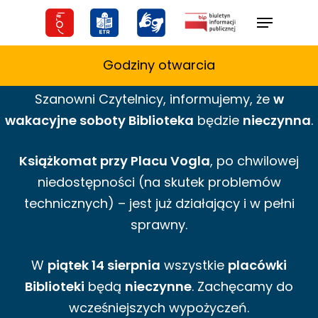
Skip
Menu
to
main
Godziny otwarcia
content
Szanowni Czytelnicy,
informujemy,
że
w
wakacyjne
soboty Biblioteka
będzie
nieczynna
.
Książkomat przy Placu Vogla
, po chwilowej
niedostępności (na skutek problemów
technicznych) – jest już działający i w pełni
sprawny.
W
piątek 14 sierpnia
wszystkie
placówki
Biblioteki
będą
nieczynne
. Zachęcamy do
wcześniejszych wypożyczeń.