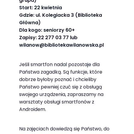
grupa)
najlepiej
Start: 22 kwietnia
podczas
Gdzie: ul. Kolegiacka 3 (Biblioteka
twojego
Główna)
przejścia na nią.
Dla kogo: seniorzy 60+
Jeśli odrzucisz
Zapisy: 22 277 03 77 lub
te pliki cookie,
wilanow@bibliotekawilanowska.pl
niektóre funkcje
znikną ze strony
Jeśli smartfon nadal pozostaje dla
internetowej.
Państwa zagadką. Są funkcje, które
dobrze byłoby poznać i chcieliby
Państwo pewniej czuć się z obsługą
Marketing
swojego urządzenia, zapraszamy na
Udostępniając
warsztaty obsługi smartfonów z
swoje
Androidem.
zainteresowania i
zachowania
Na zajęciach dowiedzą się Państwo, do
podczas