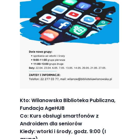
Abyśmy mogli
poprawić
funkcjonalność
i strukturę
strony
internetowej,
na podstawie
tego, jak
strona jest
używana.
Doświadczenie
Kto: Wilanowska Biblioteka Publiczna,
Fundacja AgeHUB
Aby nasza
Co: Kurs obsługi smartfonów z
strona
Androidem dla seniorów
internetowa
Kiedy: wtorki i środy, godz. 9:00 (I
działała jak