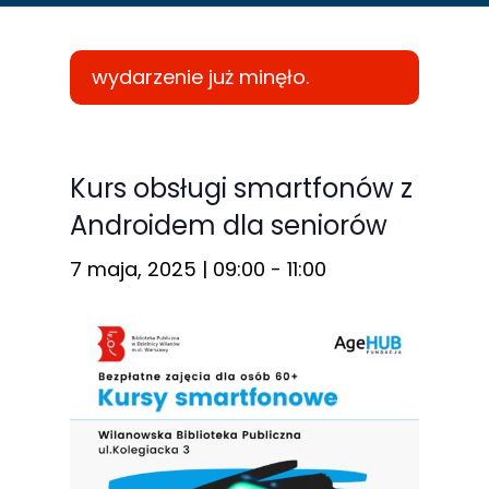
wydarzenie już minęło.
Konieczne
Te pliki cookie
Kurs obsługi smartfonów z
nie są
Androidem dla seniorów
opcjonalne. Są
one potrzebne
7 maja, 2025 | 09:00
-
11:00
do
funkcjonowania
strony
internetowej.
Statystyka