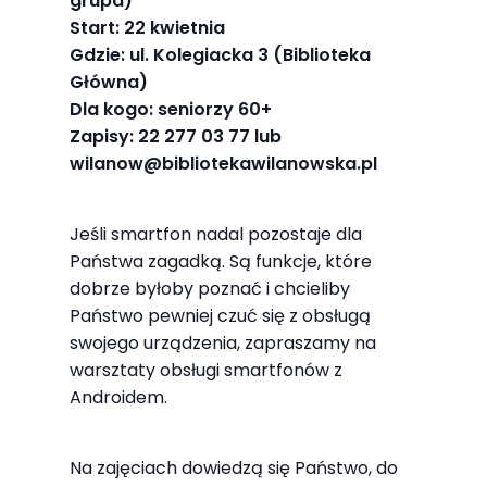
grupa)
najlepiej
Start: 22 kwietnia
podczas
Gdzie: ul. Kolegiacka 3 (Biblioteka
twojego
Główna)
przejścia na nią.
Dla kogo: seniorzy 60+
Jeśli odrzucisz
Zapisy: 22 277 03 77 lub
te pliki cookie,
wilanow@bibliotekawilanowska.pl
niektóre funkcje
znikną ze strony
Jeśli smartfon nadal pozostaje dla
internetowej.
Państwa zagadką. Są funkcje, które
dobrze byłoby poznać i chcieliby
Państwo pewniej czuć się z obsługą
Marketing
swojego urządzenia, zapraszamy na
Udostępniając
warsztaty obsługi smartfonów z
swoje
Androidem.
zainteresowania i
zachowania
Na zajęciach dowiedzą się Państwo, do
podczas