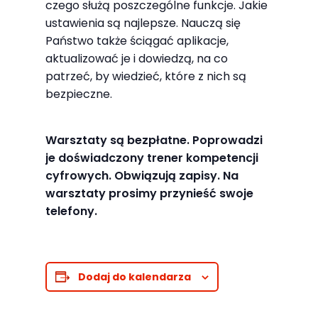
czego służą poszczególne funkcje. Jakie
odwiedzania naszej
ustawienia są najlepsze. Nauczą się
strony, zwiększasz
Państwo także ściągać aplikacje,
szansę na
aktualizować je i dowiedzą, na co
zobaczenie
patrzeć, by wiedzieć, które z nich są
spersonalizowanych
bezpieczne.
treści i ofert.
Warsztaty są bezpłatne. Poprowadzi
je doświadczony trener kompetencji
cyfrowych. Obwiązują zapisy. Na
warsztaty prosimy przynieść swoje
telefony.
Dodaj do kalendarza