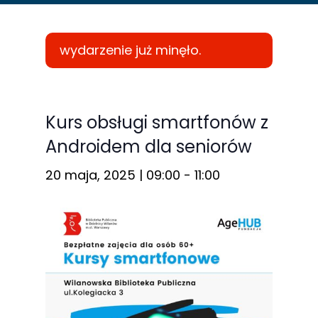
wydarzenie już minęło.
Konieczne
Te pliki cookie
Kurs obsługi smartfonów z
nie są
Androidem dla seniorów
opcjonalne. Są
one potrzebne
20 maja, 2025 | 09:00
-
11:00
do
funkcjonowania
strony
internetowej.
Statystyka