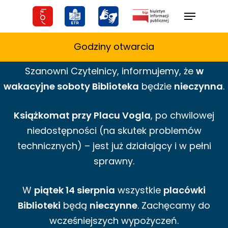
Skip
Menu
to
main
Godziny otwarcia
content
Szanowni Czytelnicy,
informujemy,
że
w
wakacyjne
soboty Biblioteka
będzie
nieczynna
.
Książkomat przy Placu Vogla
, po chwilowej
niedostępności (na skutek problemów
technicznych) – jest już działający i w pełni
sprawny.
W
piątek 14 sierpnia
wszystkie
placówki
Biblioteki
będą
nieczynne
. Zachęcamy do
wcześniejszych wypożyczeń.