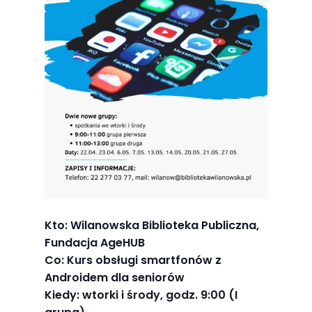
Abyśmy mogli
poprawić
funkcjonalność
i strukturę
strony
internetowej,
na podstawie
tego, jak
strona jest
używana.
Doświadczenie
Kto: Wilanowska Biblioteka Publiczna,
Fundacja AgeHUB
Aby nasza
Co: Kurs obsługi smartfonów z
strona
Androidem dla seniorów
internetowa
Kiedy: wtorki i środy, godz. 9:00 (I
działała jak