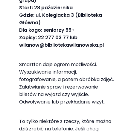
grupa)
najlepiej
Start: 28 października
podczas
Gdzie: ul. Kolegiacka 3 (Biblioteka
twojego
Główna)
przejścia na nią.
Dla kogo: seniorzy 55+
Jeśli odrzucisz
Zapisy: 22 277 03 77 lub
te pliki cookie,
wilanow@bibliotekawilanowska.pl
niektóre funkcje
znikną ze strony
Smartfon daje ogrom możliwości.
internetowej.
Wyszukiwanie informacji,
fotografowanie, a potem obróbka zdjęć.
Załatwianie spraw i rezerwowanie
Marketing
biletów na wyjazd czy wyjście.
Udostępniając
Odwoływanie lub przekładanie wizyt.
swoje
zainteresowania i
To tylko niektóre z rzeczy, które można
zachowania
dziś zrobić na telefonie. Jeśli chcą
podczas