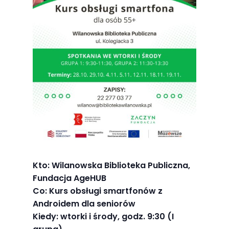
Abyśmy mogli
poprawić
funkcjonalność
i strukturę
strony
internetowej,
na podstawie
tego, jak
strona jest
używana.
Doświadczenie
Kto: Wilanowska Biblioteka Publiczna,
Fundacja AgeHUB
Aby nasza
Co: Kurs obsługi smartfonów z
strona
Androidem dla seniorów
internetowa
Kiedy: wtorki i środy, godz. 9:30 (I
działała jak