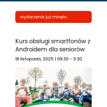
wydarzenie już minęło.
Konieczne
Te pliki cookie
Kurs obsługi smartfonów z
nie są
Androidem dla seniorów
opcjonalne. Są
one potrzebne
18 listopada, 2025 | 09:30
-
11:30
do
funkcjonowania
strony
internetowej.
Statystyka