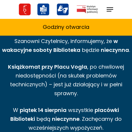
Skip
Menu
to
main
Godziny otwarcia
content
Szanowni Czytelnicy,
informujemy,
że
w
wakacyjne
soboty Biblioteka
będzie
nieczynna
.
Książkomat przy Placu Vogla
, po chwilowej
niedostępności (na skutek problemów
technicznych) – jest już działający i w pełni
sprawny.
W
piątek 14 sierpnia
wszystkie
placówki
Biblioteki
będą
nieczynne
. Zachęcamy do
wcześniejszych wypożyczeń.