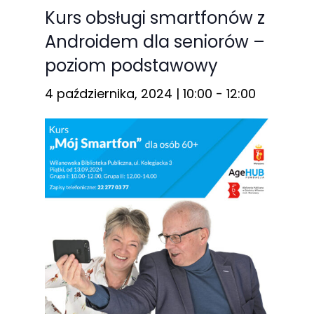
Kurs obsługi smartfonów z
Androidem dla seniorów –
poziom podstawowy
Konieczne
4 października, 2024 | 10:00
-
12:00
Te pliki cookie
nie są
opcjonalne. Są
one potrzebne
do
funkcjonowania
strony
internetowej.
Statystyka