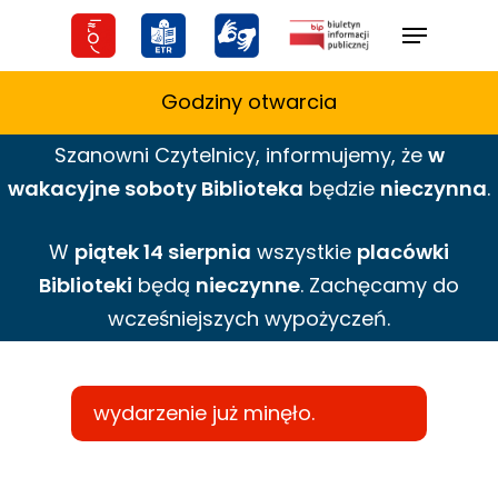
Skip
Menu
to
main
Godziny otwarcia
content
Szanowni Czytelnicy,
informujemy,
że
w
wakacyjne
soboty Biblioteka
będzie
nieczynna
.
W
piątek 14 sierpnia
wszystkie
placówki
Biblioteki
będą
nieczynne
. Zachęcamy do
wcześniejszych wypożyczeń.
wydarzenie już minęło.