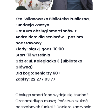
Abyśmy mogli
poprawić
funkcjonalność
Kto: Wilanowska Biblioteka Publiczna,
i strukturę
Fundacja Zaczyn
strony
Co: Kurs obsługi smartfonów z
internetowej,
Androidem dla seniorów - poziom
na podstawie
podstawowy
tego, jak
Kiedy: piątki, godz. 10:00
strona jest
Start: 13 września
używana.
Gdzie: ul. Kolegiacka 3 (Biblioteka
Główna)
Dla kogo: seniorzy 60+
Doświadczenie
Zapisy: 22 277 03 77
Aby nasza
strona
Obsługa smartfona wydaje się trudna?
internetowa
Czasami długo muszą Państwo szukać
działała jak
potrzebnych funkcji? Dopiero zaczynają