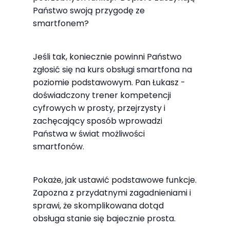
najlepiej
Państwo swoją przygodę ze
podczas
smartfonem?
twojego
przejścia na nią.
Jeśli tak, koniecznie powinni Państwo
Jeśli odrzucisz
zgłosić się na kurs obsługi smartfona na
te pliki cookie,
poziomie podstawowym. Pan Łukasz -
niektóre funkcje
doświadczony trener kompetencji
znikną ze strony
cyfrowych w prosty, przejrzysty i
internetowej.
zachęcający sposób wprowadzi
Państwa w świat możliwości
smartfonów.
Marketing
Udostępniając
Pokaże, jak ustawić podstawowe funkcje.
swoje
Zapozna z przydatnymi zagadnieniami i
zainteresowania i
sprawi, że skomplikowana dotąd
zachowania
obsługa stanie się bajecznie prosta.
podczas