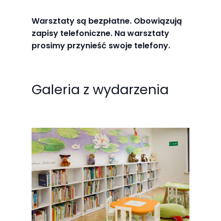
odwiedzania naszej
Warsztaty są bezpłatne. Obowiązują
strony, zwiększasz
zapisy telefoniczne. Na warsztaty
szansę na
prosimy przynieść swoje telefony.
zobaczenie
spersonalizowanych
treści i ofert.
Galeria z wydarzenia