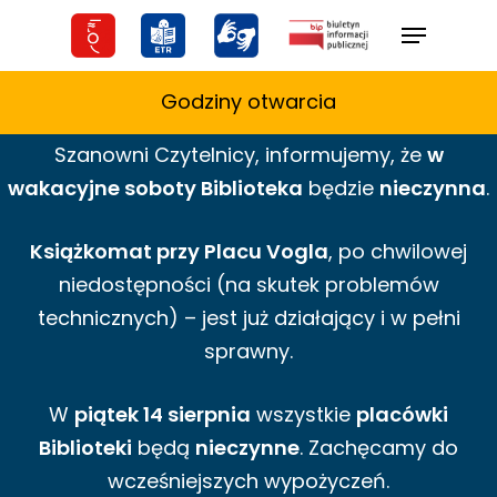
Skip
Menu
to
main
Godziny otwarcia
content
Szanowni Czytelnicy,
informujemy,
że
w
wakacyjne
soboty Biblioteka
będzie
nieczynna
.
Książkomat przy Placu Vogla
, po chwilowej
niedostępności (na skutek problemów
technicznych) – jest już działający i w pełni
sprawny.
W
piątek 14 sierpnia
wszystkie
placówki
Biblioteki
będą
nieczynne
. Zachęcamy do
wcześniejszych wypożyczeń.