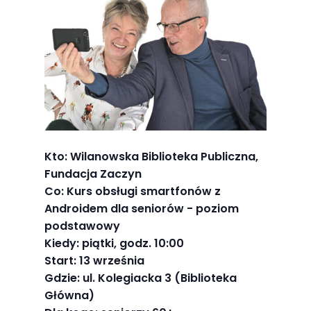
Abyśmy mogli
poprawić
funkcjonalność
i strukturę
strony
internetowej,
na podstawie
tego, jak
strona jest
Kto: Wilanowska Biblioteka Publiczna,
używana.
Fundacja Zaczyn
Co: Kurs obsługi smartfonów z
Androidem dla seniorów - poziom
Doświadczenie
podstawowy
Kiedy: piątki, godz. 10:00
Aby nasza
Start: 13 września
strona
Gdzie: ul. Kolegiacka 3 (Biblioteka
internetowa
Główna)
działała jak