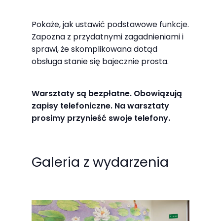
odwiedzania naszej
strony, zwiększasz
Pokaże, jak ustawić podstawowe funkcje.
szansę na
Zapozna z przydatnymi zagadnieniami i
zobaczenie
sprawi, że skomplikowana dotąd
obsługa stanie się bajecznie prosta.
spersonalizowanych
treści i ofert.
Warsztaty są bezpłatne. Obowiązują
zapisy telefoniczne. Na warsztaty
prosimy przynieść swoje telefony.
Galeria z wydarzenia