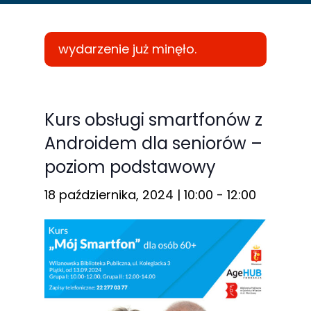
wydarzenie już minęło.
Konieczne
Te pliki cookie
Kurs obsługi smartfonów z
nie są
Androidem dla seniorów –
opcjonalne. Są
poziom podstawowy
one potrzebne
do
18 października, 2024 | 10:00
-
12:00
funkcjonowania
strony
internetowej.
Statystyka