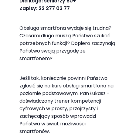
Dla kogo: seniorzy 60+
najlepiej
Zapisy: 22 277 03 77
podczas
twojego
przejścia na nią.
Obsługa smartfona wydaje się trudna?
Czasami długo muszą Państwo szukać
Jeśli odrzucisz
potrzebnych funkcji? Dopiero zaczynają
te pliki cookie,
Państwo swoją przygodę ze
niektóre funkcje
smartfonem?
znikną ze strony
internetowej.
Jeśli tak, koniecznie powinni Państwo
zgłosić się na kurs obsługi smartfona na
Marketing
poziomie podstawowym. Pan Łukasz -
Udostępniając
doświadczony trener kompetencji
swoje
cyfrowych w prosty, przejrzysty i
zachęcający sposób wprowadzi
zainteresowania i
Państwa w świat możliwości
zachowania
smartfonów.
podczas