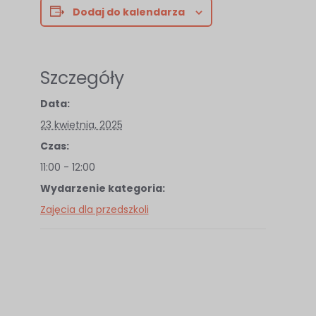
Abyśmy mogli
Dodaj do kalendarza
poprawić
funkcjonalność
i strukturę
Szczegóły
strony
internetowej,
Data:
na podstawie
23 kwietnia, 2025
tego, jak
Czas:
strona jest
11:00 - 12:00
używana.
Wydarzenie kategoria:
Zajęcia dla przedszkoli
Doświadczenie
Aby nasza
strona
internetowa
działała jak