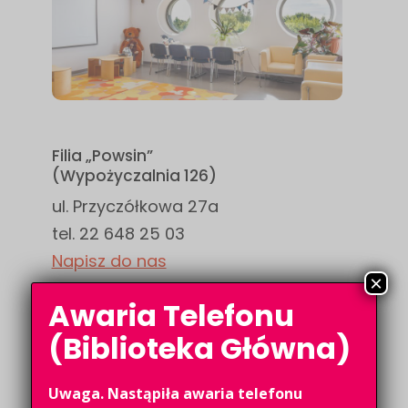
Filia „Powsin”
(Wypożyczalnia 126)
ul. Przyczółkowa 27a
tel. 22 648 25 03
Napisz do nas
×
Awaria Telefonu
Godziny otwarcia
(Biblioteka Główna)
pon., wt., czw.: 11:00-19:00
śr., pt.: 9:00-16:00
Uwaga. Nastąpiła awaria telefonu