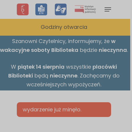
Skip
Menu
to
main
Godziny otwarcia
content
Szanowni Czytelnicy,
informujemy,
że
w
wakacyjne
soboty Biblioteka
będzie
nieczynna
.
W
piątek 14 sierpnia
wszystkie
placówki
Biblioteki
będą
nieczynne
. Zachęcamy do
wcześniejszych wypożyczeń.
wydarzenie już minęło.