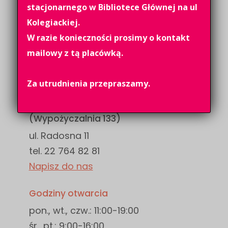
stacjonarnego w Bibliotece Głównej na ul
Kolegiackiej.
W razie konieczności prosimy o kontakt
mailowy z tą placówką.
Za utrudnienia przepraszamy.
Filia „Radosna”
(Wypożyczalnia 133)
ul. Radosna 11
tel. 22 764 82 81
Napisz do nas
Godziny otwarcia
pon., wt., czw.: 11:00-19:00
śr., pt.: 9:00-16:00