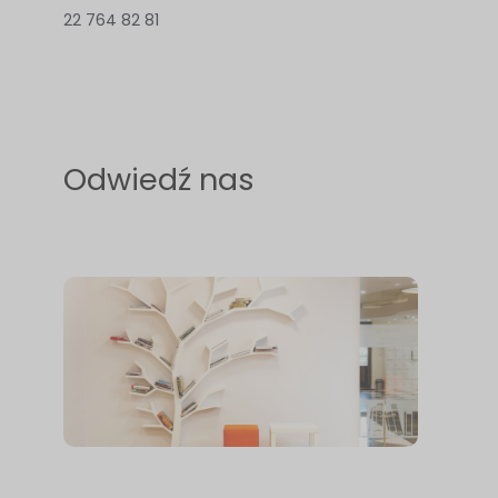
odwiedzania naszej
22 764 82 81
strony, zwiększasz
szansę na
zobaczenie
spersonalizowanych
treści i ofert.
Odwiedź nas