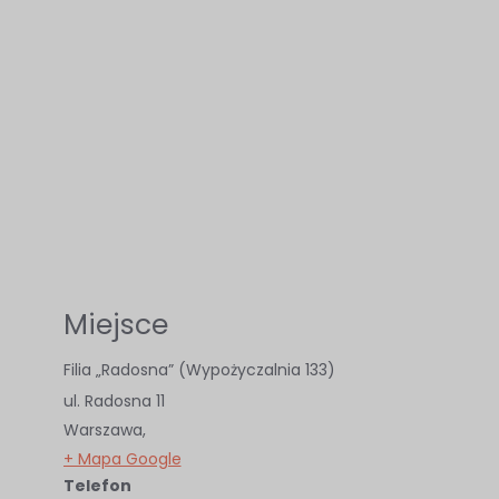
najlepiej
podczas
twojego
przejścia na nią.
Jeśli odrzucisz
te pliki cookie,
niektóre funkcje
znikną ze strony
internetowej.
Miejsce
Marketing
Udostępniając
Filia „Radosna” (Wypożyczalnia 133)
swoje
ul. Radosna 11
zainteresowania i
Warszawa
,
zachowania
+ Mapa Google
Telefon
podczas