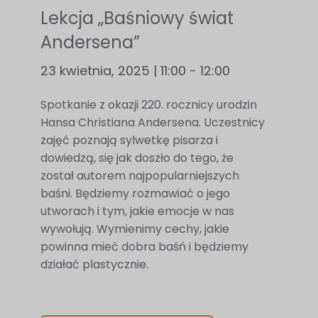
Lekcja „Baśniowy świat
Andersena”
23 kwietnia, 2025 | 11:00
-
12:00
Konieczne
Spotkanie z okazji 220. rocznicy urodzin
Te pliki cookie
Hansa Christiana Andersena. Uczestnicy
nie są
zajęć poznają sylwetkę pisarza i
opcjonalne. Są
dowiedzą, się jak doszło do tego, że
one potrzebne
został autorem najpopularniejszych
do
baśni. Będziemy rozmawiać o jego
funkcjonowania
utworach i tym, jakie emocje w nas
wywołują. Wymienimy cechy, jakie
strony
powinna mieć dobra baśń i będziemy
internetowej.
działać plastycznie.
Statystyka