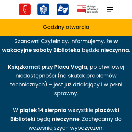
Skip
Menu
to
main
Godziny otwarcia
content
Szanowni Czytelnicy,
informujemy,
że
w
wakacyjne
soboty Biblioteka
będzie
nieczynna
.
Książkomat przy Placu Vogla
, po chwilowej
niedostępności (na skutek problemów
technicznych) – jest już działający i w pełni
sprawny.
W
piątek 14 sierpnia
wszystkie
placówki
Biblioteki
będą
nieczynne
. Zachęcamy do
wcześniejszych wypożyczeń.