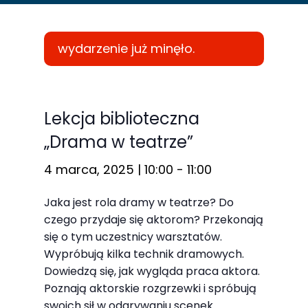
wydarzenie już minęło.
Konieczne
Te pliki cookie
Lekcja biblioteczna
nie są
„Drama w teatrze”
opcjonalne. Są
one potrzebne
4 marca, 2025 | 10:00
-
11:00
do
Jaka jest rola dramy w teatrze? Do
funkcjonowania
czego przydaje się aktorom? Przekonają
strony
się o tym uczestnicy warsztatów.
internetowej.
Wypróbują kilka technik dramowych.
Dowiedzą się, jak wygląda praca aktora.
Poznają aktorskie rozgrzewki i spróbują
Statystyka
swoich sił w odgrywaniu scenek.