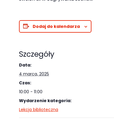
Abyśmy mogli
poprawić
funkcjonalność
i strukturę
Dodaj do kalendarza
strony
internetowej,
na podstawie
Szczegóły
tego, jak
Data:
strona jest
używana.
4 marca, 2025
Czas:
10:00 - 11:00
Doświadczenie
Wydarzenie kategoria:
Aby nasza
Lekcja biblioteczna
strona
internetowa
działała jak