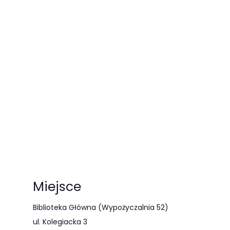
najlepiej
podczas
twojego
przejścia na nią.
Jeśli odrzucisz
te pliki cookie,
niektóre funkcje
znikną ze strony
internetowej.
Marketing
Udostępniając
swoje
Miejsce
zainteresowania i
Biblioteka Główna (Wypożyczalnia 52)
zachowania
ul. Kolegiacka 3
podczas