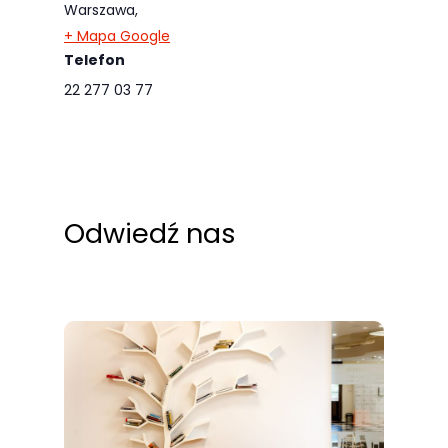
Warszawa
,
odwiedzania naszej
+ Mapa Google
strony, zwiększasz
Telefon
szansę na
22 277 03 77
zobaczenie
spersonalizowanych
treści i ofert.
Odwiedź nas