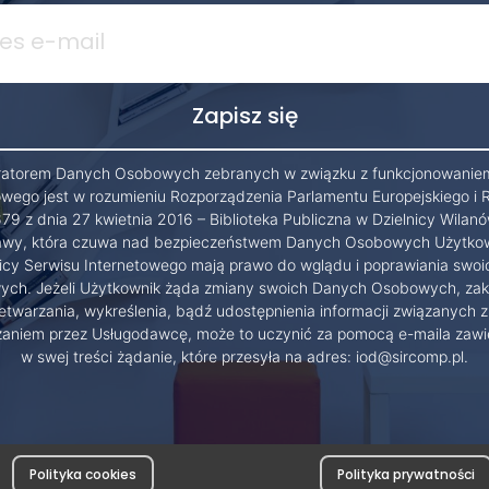
ratorem Danych Osobowych zebranych w związku z funkcjonowanie
owego jest w rozumieniu Rozporządzenia Parlamentu Europejskiego i 
79 z dnia 27 kwietnia 2016 – Biblioteka Publiczna w Dzielnicy Wilanó
wy, która czuwa nad bezpieczeństwem Danych Osobowych Użytko
cy Serwisu Internetowego mają prawo do wglądu i poprawiania swo
ch. Jeżeli Użytkownik żąda zmiany swoich Danych Osobowych, zak
etwarzania, wykreślenia, bądź udostępnienia informacji związanych z
zaniem przez Usługodawcę, może to uczynić za pomocą e-maila zawi
w swej treści żądanie, które przesyła na adres: iod@sircomp.pl.
Polityka cookies
Polityka prywatności