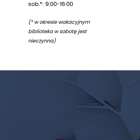
sob.*: 9:00-16:00
odwiedzania naszej
strony, zwiększasz
(* w okresie wakacyjnym
szansę na
zobaczenie
biblioteka w sobotę jest
spersonalizowanych
nieczynna)
treści i ofert.
Newsletter
biblioteki
Adres 