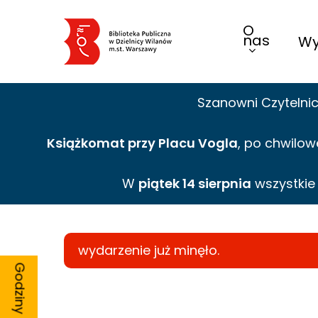
Skip
O
to
nas
Wy
main
content
Szanowni Czytelni
Książkomat przy Placu Vogla
, po chwilow
W
piątek 14 sierpnia
wszystki
wydarzenie już minęło.