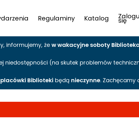
Zalogu
darzenia
Regulaminy
Katalog
się
cy,
informujemy,
że
w wakacyjne
soboty Bibliotek
ej niedostępności (na skutek problemów technicznyc
e
placówki Biblioteki
będą
nieczynne
. Zachęcamy 