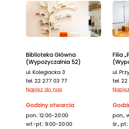
najlepiej
podczas
twojego
przejścia na nią.
Jeśli odrzucisz
te pliki cookie,
niektóre funkcje
Biblioteka Główna
Filia 
znikną ze strony
(Wypożyczalnia 52)
(Wypo
internetowej.
ul. Kolegiacka 3
ul. Pr
tel. 22 277 03 77
tel. 2
Marketing
Napisz do nas
Napis
Udostępniając
swoje
Godziny otwarcia
Godzi
zainteresowania i
pon.: 12:00-20:00
pon., w
zachowania
wt.-pt.: 9:00-20:00
śr., pt
podczas