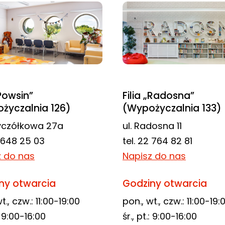
„Powsin”
Filia „Radosna”
życzalnia 126)
(Wypożyczalnia 133)
zyczółkowa 27a
ul. Radosna 11
2 648 25 03
tel. 22 764 82 81
z do nas
Napisz do nas
ny otwarcia
Godziny otwarcia
t., czw.: 11:00-19:00
pon., wt., czw.: 11:00-19:
.: 9:00-16:00
śr., pt.: 9:00-16:00