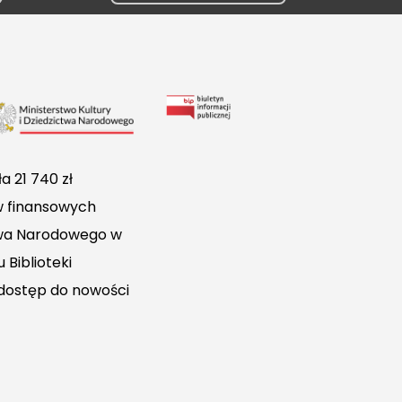
Link
do
Biuletynu
a 21 740 zł
Informacji
w finansowych
Publicznej
ctwa Narodowego w
 Biblioteki
 dostęp do nowości