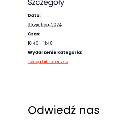
Szczegóły
Abyśmy mogli
poprawić
Data:
funkcjonalność
3 kwietnia, 2024
i strukturę
Czas:
strony
internetowej,
10:40 - 11:40
na podstawie
Wydarzenie kategoria:
tego, jak
Lekcja biblioteczna
strona jest
używana.
Doświadczenie
Odwiedź nas
Aby nasza
strona
internetowa
działała jak