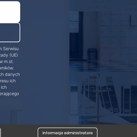
m Serwisu
Rady (UE)
w m.st.
wników.
ich danych
resu ich
 ich
erającego
Informacja administratora