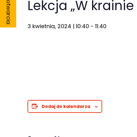
Godziny otwarcia
Lekcja „W krainie
3 kwietnia, 2024 | 10:40
-
11:40
Konieczne
Te pliki cookie
nie są
opcjonalne. Są
one potrzebne
do
funkcjonowania
strony
Dodaj do kalendarza
internetowej.
Statystyka