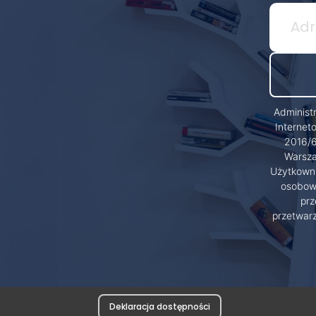
Administ
Internet
2016/6
Warsza
Użytkowni
osobowy
prz
przetwar
Deklaracja dostępności