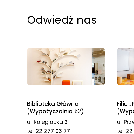
najlepiej
podczas
Odwiedź nas
twojego
przejścia na nią.
Jeśli odrzucisz
te pliki cookie,
niektóre funkcje
znikną ze strony
internetowej.
Marketing
Udostępniając
Biblioteka Główna
Filia 
swoje
(Wypożyczalnia 52)
(Wypo
zainteresowania i
ul. Kolegiacka 3
ul. Pr
zachowania
tel. 22 277 03 77
tel. 2
podczas