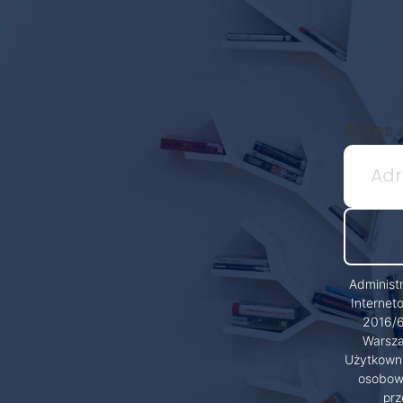
Newsletter
biblioteki
Adres 
Administ
Internet
2016/6
Warsza
Użytkowni
osobowy
prz