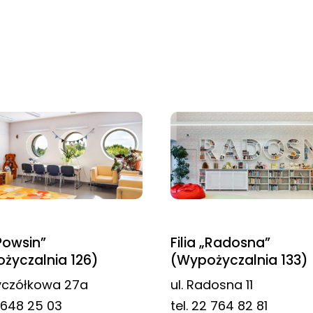
„Powsin”
Filia „Radosna”
życzalnia 126)
(Wypożyczalnia 133)
zyczółkowa 27a
ul. Radosna 11
2 648 25 03
tel. 22 764 82 81