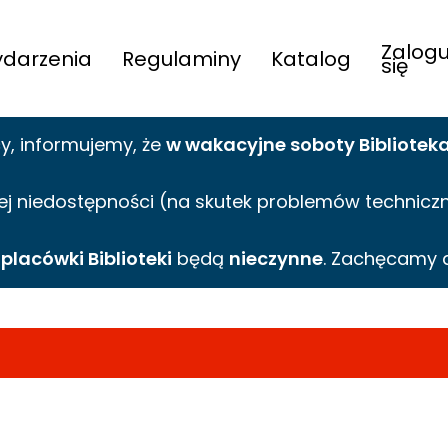
Zalogu
darzenia
Regulaminy
Katalog
się
cy,
informujemy,
że
w wakacyjne
soboty Bibliotek
ej niedostępności (na skutek problemów technicznyc
e
placówki Biblioteki
będą
nieczynne
. Zachęcamy 