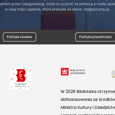
zaniem przez Usługodawcę, może to uczynić za pomocą e-maila zawi
w swej treści żądanie, które przesyła na adres: iod@sircomp.pl.
Polityka cookies
Polityka prywatności
W 2026 Biblioteka otrzymał
dofinansowania ze środkó
Ministra Kultury i Dziedzi