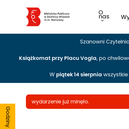
Skip
O
to
nas
Wy
main
content
Szanowni Czytelni
Książkomat przy Placu Vogla
, po chwilow
W
piątek 14 sierpnia
wszystki
wydarzenie już minęło.