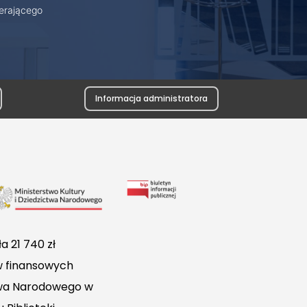
erającego
Informacja administratora
Link
do
Biuletynu
a 21 740 zł
Informacji
w finansowych
Publicznej
ctwa Narodowego w