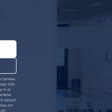
m Serwisu
Rady (UE)
w m.st.
wników.
ich danych
resu ich
 ich