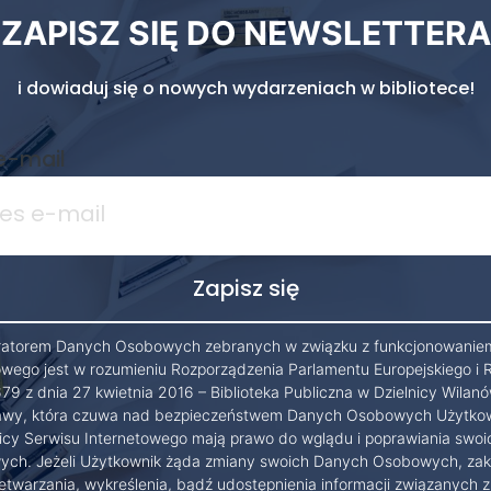
ZAPISZ SIĘ DO NEWSLETTERA
i dowiaduj się o nowych wydarzeniach w bibliotece!
e-mail
ratorem Danych Osobowych zebranych w związku z funkcjonowanie
owego jest w rozumieniu Rozporządzenia Parlamentu Europejskiego i 
79 z dnia 27 kwietnia 2016 – Biblioteka Publiczna w Dzielnicy Wilanó
wy, która czuwa nad bezpieczeństwem Danych Osobowych Użytko
cy Serwisu Internetowego mają prawo do wglądu i poprawiania swo
ch. Jeżeli Użytkownik żąda zmiany swoich Danych Osobowych, zak
etwarzania, wykreślenia, bądź udostępnienia informacji związanych z