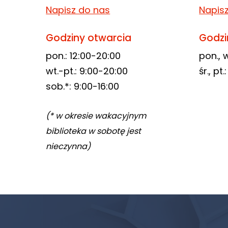
odwiedzania naszej
Napisz do nas
Napis
strony, zwiększasz
szansę na
Godziny otwarcia
Godzi
zobaczenie
pon.: 12:00-20:00
pon., w
spersonalizowanych
wt.-pt.: 9:00-20:00
śr., pt
treści i ofert.
sob.*: 9:00-16:00
(* w okresie wakacyjnym
biblioteka w sobotę jest
nieczynna)