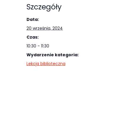
Abyśmy mogli
Szczegóły
poprawić
funkcjonalność
Data:
i strukturę
20 września, 2024
strony
Czas:
internetowej,
10:30 - 11:30
na podstawie
Wydarzenie kategoria:
tego, jak
Lekcja biblioteczna
strona jest
używana.
Doświadczenie
Aby nasza
strona
internetowa
działała jak