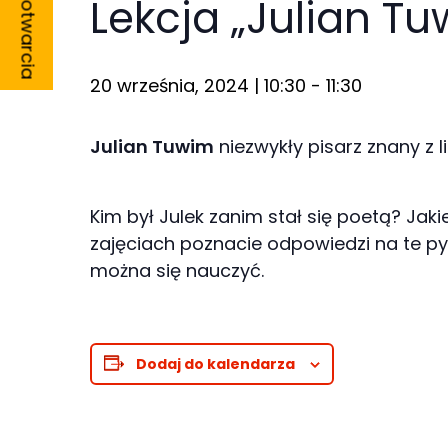
Godziny otwarcia
Lekcja „Julian Tu
20 września, 2024 | 10:30
-
11:30
Konieczne
Julian Tuwim
niezwykły pisarz znany z li
Te pliki cookie
nie są
opcjonalne. Są
Kim był Julek zanim stał się poetą? Ja
one potrzebne
zajęciach poznacie odpowiedzi na te py
do
można się nauczyć.
funkcjonowania
strony
internetowej.
Dodaj do kalendarza
Statystyka