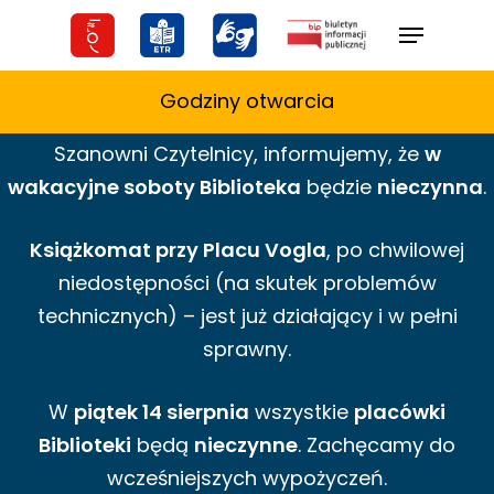
Skip
Menu
to
main
Godziny otwarcia
content
Szanowni Czytelnicy,
informujemy,
że
w
wakacyjne
soboty Biblioteka
będzie
nieczynna
.
Książkomat przy Placu Vogla
, po chwilowej
niedostępności (na skutek problemów
technicznych) – jest już działający i w pełni
sprawny.
W
piątek 14 sierpnia
wszystkie
placówki
Biblioteki
będą
nieczynne
. Zachęcamy do
wcześniejszych wypożyczeń.