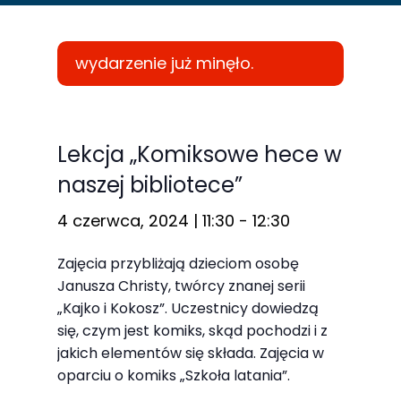
wydarzenie już minęło.
Konieczne
Te pliki cookie
Lekcja „Komiksowe hece w
nie są
naszej bibliotece”
opcjonalne. Są
one potrzebne
4 czerwca, 2024 | 11:30
-
12:30
do
Zajęcia przybliżają dzieciom osobę
funkcjonowania
Janusza Christy, twórcy znanej serii
strony
„Kajko i Kokosz”. Uczestnicy dowiedzą
internetowej.
się, czym jest komiks, skąd pochodzi i z
jakich elementów się składa. Zajęcia w
oparciu o komiks „Szkoła latania”.
Statystyka