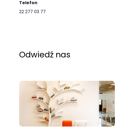
Telefon
odwiedzania naszej
22 277 03 77
strony, zwiększasz
szansę na
zobaczenie
spersonalizowanych
treści i ofert.
Odwiedź nas