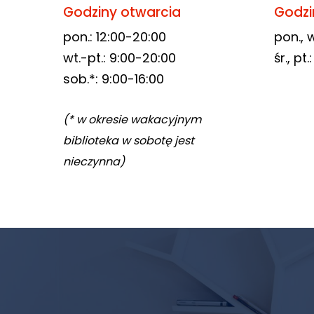
Godziny otwarcia
Godzi
odwiedzania naszej
strony, zwiększasz
pon.: 12:00-20:00
pon., w
szansę na
wt.-pt.: 9:00-20:00
śr., pt
zobaczenie
sob.*: 9:00-16:00
spersonalizowanych
treści i ofert.
(* w okresie wakacyjnym
biblioteka w sobotę jest
nieczynna)
Newsletter
biblioteki