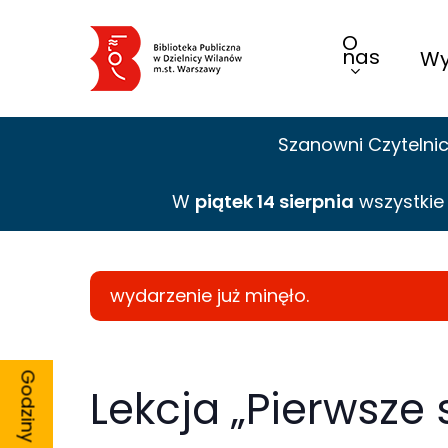
Skip
O
to
nas
Wy
main
content
Szanowni Czytelni
W
piątek 14 sierpnia
wszystki
wydarzenie już minęło.
Lekcja „Pierwsze 