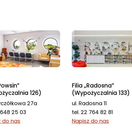
„Powsin”
Filia „Radosna”
życzalnia 126)
(Wypożyczalnia 133)
zyczółkowa 27a
ul. Radosna 11
2 648 25 03
tel. 22 764 82 81
z do nas
Napisz do nas