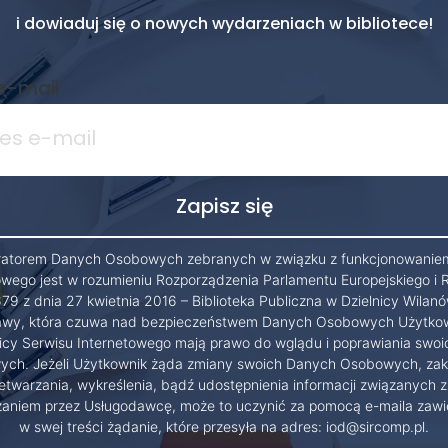
i dowiaduj się o nowych wydarzeniach w bibliotece!
e-mail
ratorem Danych Osobowych zebranych w związku z funkcjonowanie
owego jest w rozumieniu Rozporządzenia Parlamentu Europejskiego i 
79 z dnia 27 kwietnia 2016 – Biblioteka Publiczna w Dzielnicy Wilanó
wy, która czuwa nad bezpieczeństwem Danych Osobowych Użytko
cy Serwisu Internetowego mają prawo do wglądu i poprawiania swo
ch. Jeżeli Użytkownik żąda zmiany swoich Danych Osobowych, zak
etwarzania, wykreślenia, bądź udostępnienia informacji związanych z
zaniem przez Usługodawcę, może to uczynić za pomocą e-maila zawi
w swej treści żądanie, które przesyła na adres: iod@sircomp.pl.