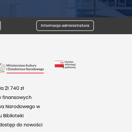
Informacja administratora
Link
do
Biuletynu
a 21 740 zł
Informacji
w finansowych
Publicznej
ctwa Narodowego w
 Biblioteki
 dostęp do nowości