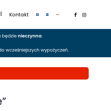
j
facebook
instagram
Kontakt
a
będzie
nieczynna
.
do wcześniejszych wypożyczeń.
e”