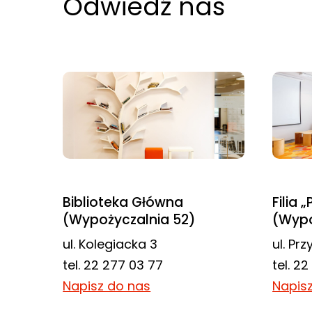
Odwiedź nas
najlepiej
podczas
twojego
przejścia na nią.
Jeśli odrzucisz
te pliki cookie,
niektóre funkcje
znikną ze strony
internetowej.
Biblioteka Główna
Filia 
Marketing
(Wypożyczalnia 52)
(Wypo
Udostępniając
ul. Kolegiacka 3
ul. Pr
swoje
tel. 22 277 03 77
tel. 2
zainteresowania i
Napisz do nas
Napis
zachowania
podczas