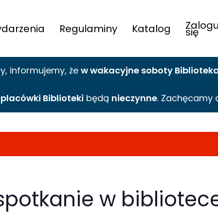
Zalogu
darzenia
Regulaminy
Katalog
się
cy,
informujemy,
że
w wakacyjne
soboty Bibliotek
e
placówki Biblioteki
będą
nieczynne
. Zachęcamy 
spotkanie w bibliotec