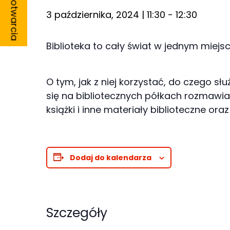
Godziny otwarcia
3 października, 2024 | 11:30
-
12:30
Biblioteka to cały świat w jednym miejsc
Konieczne
O tym, jak z niej korzystać, do czego sł
Te pliki cookie
się na bibliotecznych półkach rozmawia
nie są
książki i inne materiały biblioteczne or
opcjonalne. Są
one potrzebne
do
funkcjonowania
Dodaj do kalendarza
strony
internetowej.
Szczegóły
Statystyka