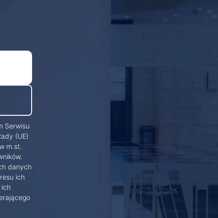
m Serwisu
Rady (UE)
w m.st.
wników.
ich danych
resu ich
 ich
erającego