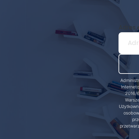
Adres 
Administ
Internet
2016/6
Warsza
Użytkowni
osobowy
prz
przetwar