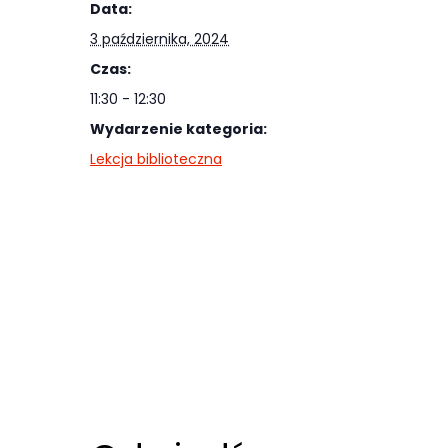
Abyśmy mogli
Data:
poprawić
3 października, 2024
funkcjonalność
Czas:
i strukturę
11:30 - 12:30
strony
Wydarzenie kategoria:
internetowej,
Lekcja biblioteczna
na podstawie
tego, jak
strona jest
używana.
Doświadczenie
Aby nasza
strona
internetowa
działała jak