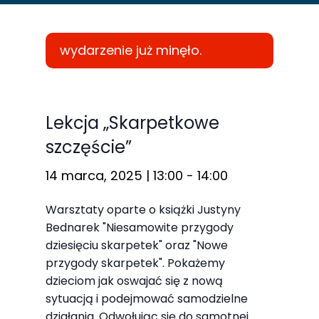
wydarzenie już minęło.
Konieczne
Te pliki cookie
Lekcja „Skarpetkowe
nie są
szczęście”
opcjonalne. Są
one potrzebne
14 marca, 2025 | 13:00
-
14:00
do
Warsztaty oparte o książki Justyny
funkcjonowania
Bednarek "Niesamowite przygody
strony
dziesięciu skarpetek" oraz "Nowe
internetowej.
przygody skarpetek". Pokażemy
dzieciom jak oswajać się z nową
sytuacją i podejmować samodzielne
Statystyka
działania. Odwołując się do samotnej