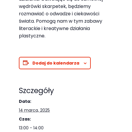
Abyśmy mogli
wędrówki skarpetek, będziemy
poprawić
rozmawiać o odwadze i ciekawości
funkcjonalność
świata. Pomogą nam w tym zabawy
i strukturę
literackie i kreatywne działania
strony
plastyczne.
internetowej,
na podstawie
tego, jak
Dodaj do kalendarza
strona jest
używana.
Szczegóły
Doświadczenie
Data:
Aby nasza
14 marca, 2025
strona
internetowa
Czas:
działała jak
13:00 - 14:00