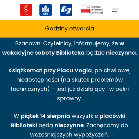
Skip
Menu
to
main
Godziny otwarcia
content
Szanowni Czytelnicy,
informujemy,
że
w
wakacyjne
soboty Biblioteka
będzie
nieczynna
.
Książkomat przy Placu Vogla
, po chwilowej
niedostępności (na skutek problemów
technicznych) – jest już działający i w pełni
sprawny.
W
piątek 14 sierpnia
wszystkie
placówki
Biblioteki
będą
nieczynne
. Zachęcamy do
wcześniejszych wypożyczeń.