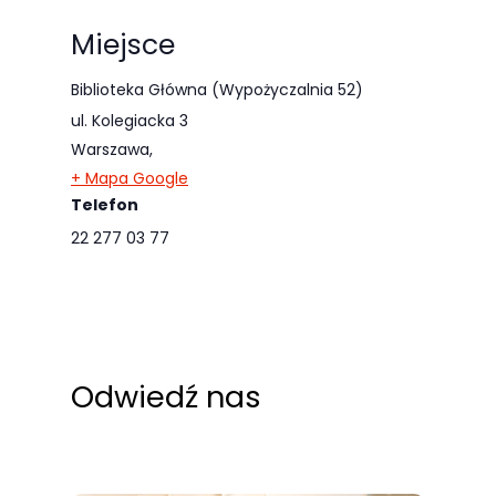
odwiedzania naszej
Miejsce
strony, zwiększasz
szansę na
Biblioteka Główna (Wypożyczalnia 52)
zobaczenie
ul. Kolegiacka 3
spersonalizowanych
Warszawa
,
treści i ofert.
+ Mapa Google
Telefon
22 277 03 77
Odwiedź nas