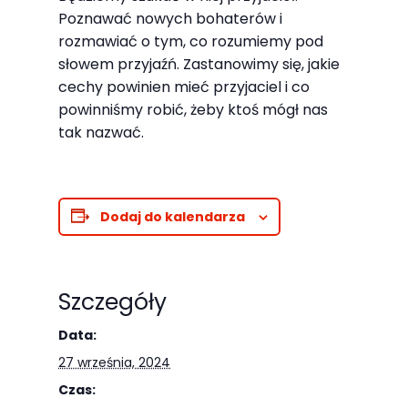
Abyśmy mogli
Poznawać nowych bohaterów i
poprawić
rozmawiać o tym, co rozumiemy pod
funkcjonalność
słowem przyjaźń. Zastanowimy się, jakie
i strukturę
cechy powinien mieć przyjaciel i co
strony
powinniśmy robić, żeby ktoś mógł nas
internetowej,
tak nazwać.
na podstawie
tego, jak
strona jest
Dodaj do kalendarza
używana.
Doświadczenie
Szczegóły
Aby nasza
Data:
strona
27 września, 2024
internetowa
Czas:
działała jak