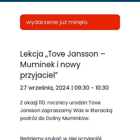
wydarzenie już minęło.
Konieczne
Te pliki cookie
Lekcja „Tove Jansson –
nie są
Muminek i nowy
opcjonalne. Są
przyjaciel”
one potrzebne
do
27 września, 2024 | 09:30
-
10:30
funkcjonowania
strony
Z okazji 110. rocznicy urodzin Tove
internetowej.
Jansson zapraszamy Was w literacką
podróż do Doliny Muminków.
Statystyka
Będziemy szukać w niej przyjaciół.