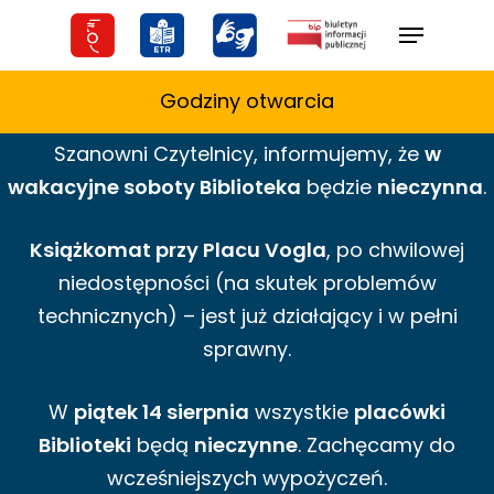
Skip
Menu
to
main
Godziny otwarcia
content
Szanowni Czytelnicy,
informujemy,
że
w
wakacyjne
soboty Biblioteka
będzie
nieczynna
.
Książkomat przy Placu Vogla
, po chwilowej
niedostępności (na skutek problemów
technicznych) – jest już działający i w pełni
sprawny.
W
piątek 14 sierpnia
wszystkie
placówki
Biblioteki
będą
nieczynne
. Zachęcamy do
wcześniejszych wypożyczeń.