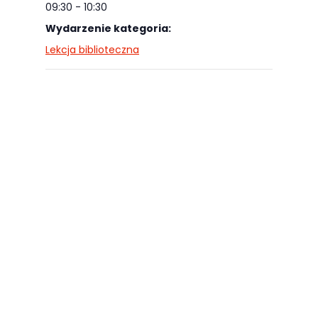
najlepiej
09:30 - 10:30
podczas
Wydarzenie kategoria:
twojego
Lekcja biblioteczna
przejścia na nią.
Jeśli odrzucisz
te pliki cookie,
niektóre funkcje
znikną ze strony
internetowej.
Marketing
Udostępniając
swoje
zainteresowania i
zachowania
podczas