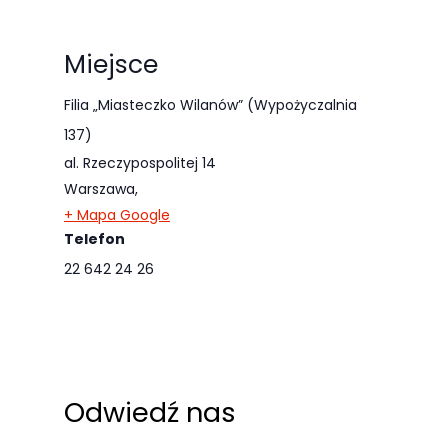
odwiedzania naszej
strony, zwiększasz
Miejsce
szansę na
zobaczenie
Filia „Miasteczko Wilanów” (Wypożyczalnia
spersonalizowanych
137)
treści i ofert.
al. Rzeczypospolitej 14
Warszawa
,
+ Mapa Google
Telefon
22 642 24 26
Odwiedź nas