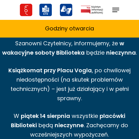
Skip
Menu
to
main
Godziny otwarcia
content
Szanowni Czytelnicy,
informujemy,
że
w
wakacyjne
soboty Biblioteka
będzie
nieczynna
.
Książkomat przy Placu Vogla
, po chwilowej
niedostępności (na skutek problemów
technicznych) – jest już działający i w pełni
sprawny.
W
piątek 14 sierpnia
wszystkie
placówki
Biblioteki
będą
nieczynne
. Zachęcamy do
wcześniejszych wypożyczeń.