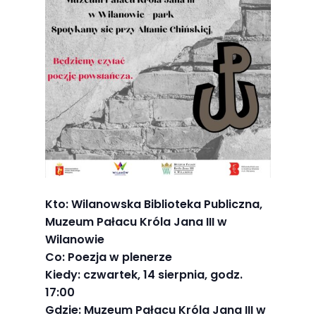
Abyśmy mogli
poprawić
funkcjonalność
i strukturę
strony
internetowej,
na podstawie
tego, jak
strona jest
używana.
Kto: Wilanowska Biblioteka Publiczna,
Muzeum Pałacu Króla Jana III w
Doświadczenie
Wilanowie
Aby nasza
Co: Poezja w plenerze
strona
Kiedy: czwartek, 14 sierpnia, godz.
internetowa
17:00
działała jak
Gdzie: Muzeum Pałacu Króla Jana III w