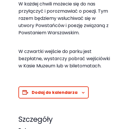
W każdej chwili możecie się do nas
odwiedzania naszej
przyłączyć i porozmawiać o poezji. Tym
strony, zwiększasz
razem będziemy wsłuchiwać się w
szansę na
utwory Powstańców i poezję związaną z
zobaczenie
Powstaniem Warszawskim.
spersonalizowanych
treści i ofert.
W czwartki wejście do parku jest
bezpłatne, wystarczy pobrać wejściówki
w Kasie Muzeum lub w biletomatach.
Dodaj do kalendarza
Szczegóły