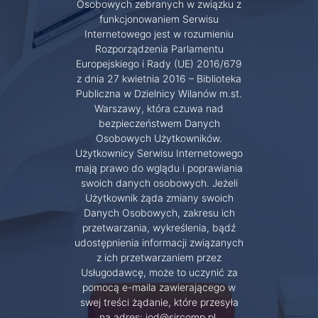
Osobowych zebranych w związku z
funkcjonowaniem Serwisu
Internetowego jest w rozumieniu
Rozporządzenia Parlamentu
Europejskiego i Rady (UE) 2016/679
z dnia 27 kwietnia 2016 – Biblioteka
Publiczna w Dzielnicy Wilanów m.st.
Warszawy, która czuwa nad
bezpieczeństwem Danych
Osobowych Użytkowników.
Użytkownicy Serwisu Internetowego
mają prawo do wglądu i poprawiania
swoich danych osobowych. Jeżeli
Użytkownik żąda zmiany swoich
Danych Osobowych, zakresu ich
przetwarzania, wykreślenia, bądź
udostępnienia informacji związanych
z ich przetwarzaniem przez
Usługodawcę, może to uczynić za
pomocą e-maila zawierającego w
swej treści żądanie, które przesyła
na adres: iod@sircomp.pl.