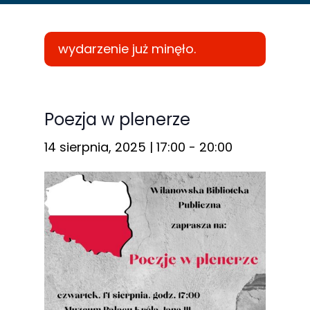
wydarzenie już minęło.
Konieczne
Te pliki cookie
Poezja w plenerze
nie są
14 sierpnia, 2025 | 17:00
-
20:00
opcjonalne. Są
one potrzebne
do
funkcjonowania
strony
internetowej.
Statystyka