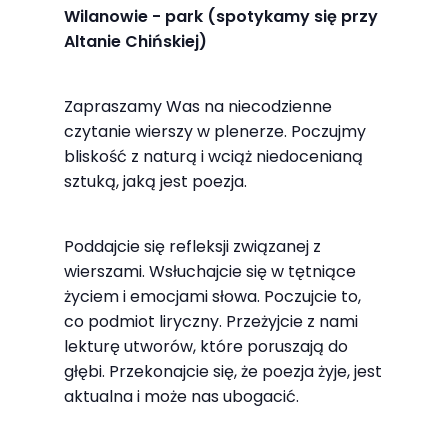
najlepiej
Wilanowie - park (spotykamy się przy
podczas
Altanie Chińskiej)
twojego
przejścia na nią.
Zapraszamy Was na niecodzienne
Jeśli odrzucisz
czytanie wierszy w plenerze. Poczujmy
te pliki cookie,
bliskość z naturą i wciąż niedocenianą
niektóre funkcje
sztuką, jaką jest poezja.
znikną ze strony
internetowej.
Poddajcie się refleksji związanej z
wierszami. Wsłuchajcie się w tętniące
życiem i emocjami słowa. Poczujcie to,
Marketing
co podmiot liryczny. Przeżyjcie z nami
Udostępniając
lekturę utworów, które poruszają do
swoje
głębi. Przekonajcie się, że poezja żyje, jest
zainteresowania i
aktualna i może nas ubogacić.
zachowania
podczas