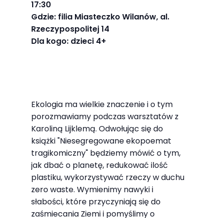
17:30
najlepiej
Gdzie: filia Miasteczko Wilanów, al.
podczas
Rzeczypospolitej 14
twojego
Dla kogo: dzieci 4+
przejścia na nią.
Jeśli odrzucisz
te pliki cookie,
niektóre funkcje
znikną ze strony
Ekologia ma wielkie znaczenie i o tym
internetowej.
porozmawiamy podczas warsztatów z
Karoliną Lijklemą. Odwołując się do
książki "Niesegregowane ekopoemat
Marketing
tragikomiczny" będziemy mówić o tym,
Udostępniając
jak dbać o planetę, redukować ilość
swoje
plastiku, wykorzystywać rzeczy w duchu
zainteresowania i
zero waste. Wymienimy nawyki i
zachowania
słabości, które przyczyniają się do
podczas
zaśmiecania Ziemi i pomyślimy o