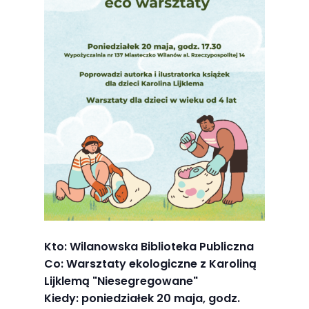
Abyśmy mogli
poprawić
funkcjonalność
i strukturę
strony
internetowej,
na podstawie
tego, jak
strona jest
używana.
Doświadczenie
Aby nasza
Kto: Wilanowska Biblioteka Publiczna
strona
Co: Warsztaty ekologiczne z Karoliną
internetowa
Lijklemą "Niesegregowane"
działała jak
Kiedy: poniedziałek 20 maja, godz.