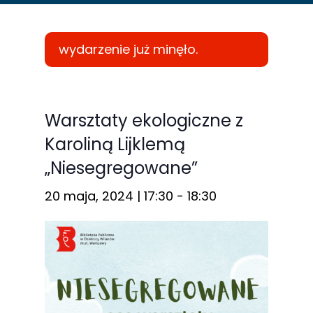
wydarzenie już minęło.
Konieczne
Te pliki cookie
Warsztaty ekologiczne z
nie są
Karoliną Lijklemą
opcjonalne. Są
„Niesegregowane”
one potrzebne
do
20 maja, 2024 | 17:30
-
18:30
funkcjonowania
strony
internetowej.
Statystyka