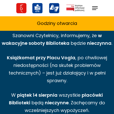
Skip
Menu
to
main
Godziny otwarcia
content
Szanowni Czytelnicy,
informujemy,
że
w
wakacyjne
soboty Biblioteka
będzie
nieczynna
.
Książkomat przy Placu Vogla
, po chwilowej
niedostępności (na skutek problemów
technicznych) – jest już działający i w pełni
sprawny.
W
piątek 14 sierpnia
wszystkie
placówki
Biblioteki
będą
nieczynne
. Zachęcamy do
wcześniejszych wypożyczeń.