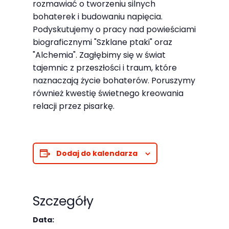
rozmawiać o tworzeniu silnych
odwiedzania naszej
bohaterek i budowaniu napięcia.
strony, zwiększasz
Podyskutujemy o pracy nad powieściami
szansę na
biograficznymi "Szklane ptaki" oraz
zobaczenie
"Alchemia". Zagłębimy się w świat
spersonalizowanych
tajemnic z przeszłości i traum, które
treści i ofert.
naznaczają życie bohaterów. Poruszymy
również kwestię świetnego kreowania
relacji przez pisarkę.
Dodaj do kalendarza
Szczegóły
Data: