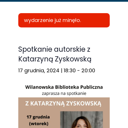
wydarzenie już minęło.
Konieczne
Te pliki cookie
Spotkanie autorskie z
nie są
Katarzyną Zyskowską
opcjonalne. Są
one potrzebne
17 grudnia, 2024 | 18:30
-
20:00
do
funkcjonowania
strony
internetowej.
Statystyka