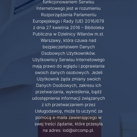
funkcjonowaniem Serwisu
Internetowego jest w rozumieniu
Rozporządzenia Parlamentu
Europejskiego i Rady (UE) 2016/679
z dnia 27 kwietnia 2016 – Biblioteka
Publiczna w Dzielnicy Wilanów m.st.
Warszawy, która czuwa nad
bezpieczeństwem Danych
Osobowych Użytkowników.
Użytkownicy Serwisu Internetowego
mają prawo do wglądu i poprawiania
swoich danych osobowych. Jeżeli
Użytkownik żąda zmiany swoich
Danych Osobowych, zakresu ich
przetwarzania, wykreślenia, bądź
udostępnienia informacji związanych
z ich przetwarzaniem przez
Usługodawcę, może to uczynić za
pomocą e-maila zawierającego w
swej treści żądanie, które przesyła
na adres: iod@sircomp.pl.