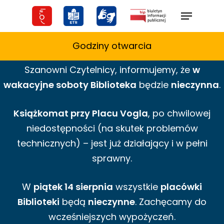
Skip
Menu
to
main
Godziny otwarcia
content
Szanowni Czytelnicy,
informujemy,
że
w
wakacyjne
soboty Biblioteka
będzie
nieczynna
.
Książkomat przy Placu Vogla
, po chwilowej
niedostępności (na skutek problemów
technicznych) – jest już działający i w pełni
sprawny.
W
piątek 14 sierpnia
wszystkie
placówki
Biblioteki
będą
nieczynne
. Zachęcamy do
wcześniejszych wypożyczeń.