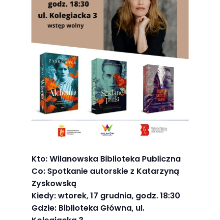
Abyśmy mogli
poprawić
funkcjonalność
i strukturę
strony
internetowej,
na podstawie
tego, jak
strona jest
używana.
Doświadczenie
Kto: Wilanowska Biblioteka Publiczna
Co: Spotkanie autorskie z Katarzyną
Aby nasza
Zyskowską
strona
Kiedy: wtorek, 17 grudnia, godz. 18:30
internetowa
Gdzie: Biblioteka Główna, ul.
działała jak