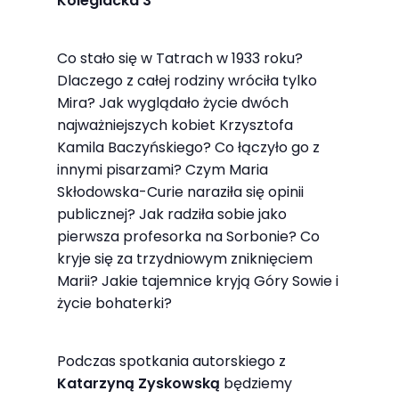
Kolegiacka 3
najlepiej
podczas
twojego
Co stało się w Tatrach w 1933 roku?
Dlaczego z całej rodziny wróciła tylko
przejścia na nią.
Mira? Jak wyglądało życie dwóch
Jeśli odrzucisz
najważniejszych kobiet Krzysztofa
te pliki cookie,
Kamila Baczyńskiego? Co łączyło go z
niektóre funkcje
innymi pisarzami? Czym Maria
znikną ze strony
Skłodowska-Curie naraziła się opinii
internetowej.
publicznej? Jak radziła sobie jako
pierwsza profesorka na Sorbonie? Co
kryje się za trzydniowym zniknięciem
Marketing
Marii? Jakie tajemnice kryją Góry Sowie i
Udostępniając
życie bohaterki?
swoje
zainteresowania i
Podczas spotkania autorskiego z
zachowania
Katarzyną Zyskowską
będziemy
podczas