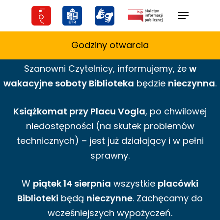
Skip
Menu
to
main
Godziny otwarcia
content
Szanowni Czytelnicy,
informujemy,
że
w
wakacyjne
soboty Biblioteka
będzie
nieczynna
.
Książkomat przy Placu Vogla
, po chwilowej
niedostępności (na skutek problemów
technicznych) – jest już działający i w pełni
sprawny.
W
piątek 14 sierpnia
wszystkie
placówki
Biblioteki
będą
nieczynne
. Zachęcamy do
wcześniejszych wypożyczeń.