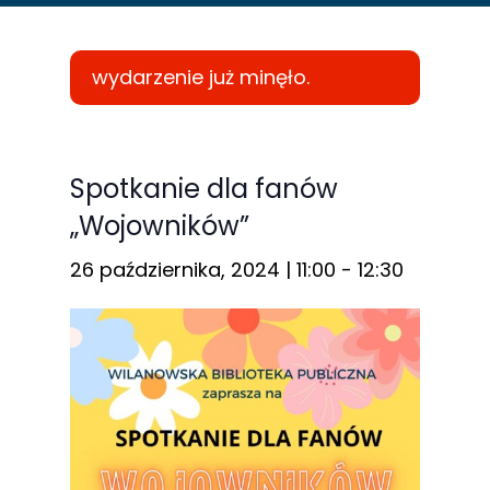
wydarzenie już minęło.
Konieczne
Te pliki cookie
Spotkanie dla fanów
nie są
„Wojowników”
opcjonalne. Są
one potrzebne
26 października, 2024 | 11:00
-
12:30
do
funkcjonowania
strony
internetowej.
Statystyka