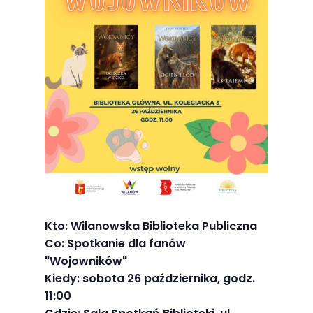
Abyśmy mogli
poprawić
funkcjonalność
i strukturę
strony
internetowej,
na podstawie
tego, jak
strona jest
używana.
Doświadczenie
Kto: Wilanowska Biblioteka Publiczna
Co: Spotkanie dla fanów
Aby nasza
"Wojowników"
strona
Kiedy: sobota 26 października, godz.
internetowa
11:00
działała jak