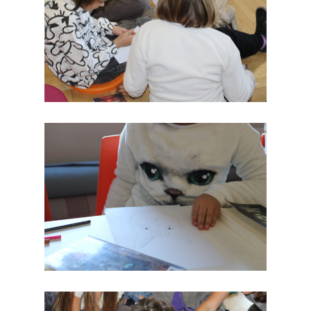
odwiedzania naszej
strony, zwiększasz
szansę na
zobaczenie
spersonalizowanych
treści i ofert.