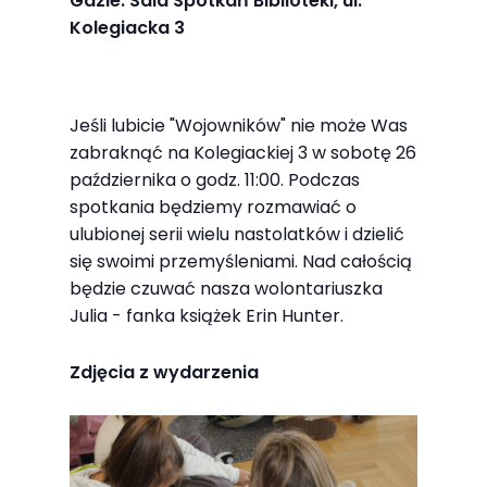
Gdzie: Sala Spotkań Biblioteki, ul.
najlepiej
Kolegiacka 3
podczas
twojego
przejścia na nią.
Jeśli lubicie "Wojowników" nie może Was
Jeśli odrzucisz
zabraknąć na Kolegiackiej 3 w sobotę 26
te pliki cookie,
października o godz. 11:00. Podczas
niektóre funkcje
spotkania będziemy rozmawiać o
znikną ze strony
ulubionej serii wielu nastolatków i dzielić
internetowej.
się swoimi przemyśleniami. Nad całością
będzie czuwać nasza wolontariuszka
Julia - fanka książek Erin Hunter.
Marketing
Udostępniając
Zdjęcia z wydarzenia
swoje
zainteresowania i
zachowania
podczas