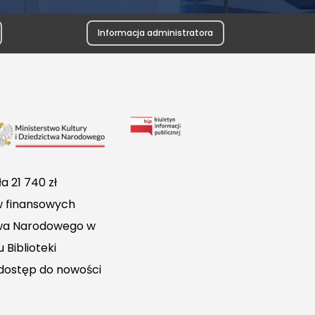
Informacja administratora
Link
do
Biuletynu
a 21 740 zł
Informacji
w finansowych
Publicznej
ctwa Narodowego w
 Biblioteki
 dostęp do nowości