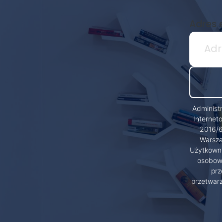
Adres 
Administ
Internet
2016/6
Warsza
Użytkowni
osobowy
prz
przetwar