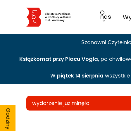
Skip
O
to
nas
Wy
main
content
Szanowni Czytelni
Książkomat przy Placu Vogla
, po chwilow
W
piątek 14 sierpnia
wszystki
wydarzenie już minęło.