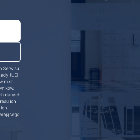
m Serwisu
Rady (UE)
w m.st.
wników.
ich danych
resu ich
 ich
erającego