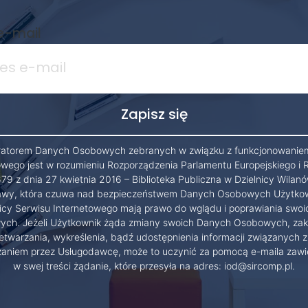
e-mail
ratorem Danych Osobowych zebranych w związku z funkcjonowanie
owego jest w rozumieniu Rozporządzenia Parlamentu Europejskiego i 
79 z dnia 27 kwietnia 2016 – Biblioteka Publiczna w Dzielnicy Wilanó
wy, która czuwa nad bezpieczeństwem Danych Osobowych Użytko
cy Serwisu Internetowego mają prawo do wglądu i poprawiania swo
ch. Jeżeli Użytkownik żąda zmiany swoich Danych Osobowych, zak
etwarzania, wykreślenia, bądź udostępnienia informacji związanych z
zaniem przez Usługodawcę, może to uczynić za pomocą e-maila zawi
w swej treści żądanie, które przesyła na adres: iod@sircomp.pl.