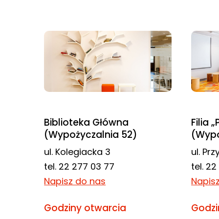
najlepiej
podczas
twojego
przejścia na nią.
Jeśli odrzucisz
te pliki cookie,
niektóre funkcje
znikną ze strony
internetowej.
Biblioteka Główna
Filia 
(Wypożyczalnia 52)
(Wypo
Marketing
ul. Kolegiacka 3
ul. Pr
Udostępniając
tel. 22 277 03 77
tel. 2
swoje
Napisz do nas
Napis
zainteresowania i
zachowania
Godziny otwarcia
Godzi
podczas