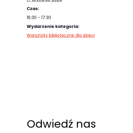
Abyśmy mogli
Czas:
poprawić
funkcjonalność
16:30 - 17:30
i strukturę
Wydarzenie kategoria:
strony
Warsztaty biblioteczne dla dzieci
internetowej,
na podstawie
tego, jak
strona jest
używana.
Doświadczenie
Aby nasza
strona
Odwiedź nas
internetowa
działała jak