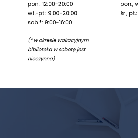
pon.: 12:00-20:00
pon., w
odwiedzania naszej
wt.-pt.: 9:00-20:00
śr., pt
strony, zwiększasz
szansę na
sob.*: 9:00-16:00
zobaczenie
spersonalizowanych
(* w okresie wakacyjnym
treści i ofert.
biblioteka w sobotę jest
nieczynna)
Newsletter
biblioteki