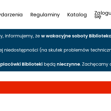
Zalogu
darzenia
Regulaminy
Katalog
się
cy,
informujemy,
że
w wakacyjne
soboty Bibliotek
ej niedostępności (na skutek problemów technicznyc
e
placówki Biblioteki
będą
nieczynne
. Zachęcamy 