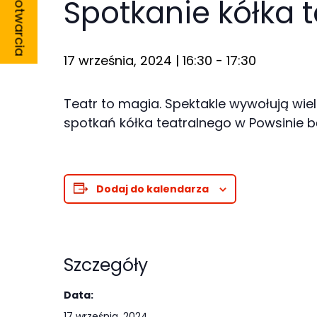
Godziny otwarcia
Spotkanie kółka 
17 września, 2024 | 16:30
-
17:30
Konieczne
Teatr to magia. Spektakle wywołują wiele
Te pliki cookie
spotkań kółka teatralnego w Powsinie b
nie są
opcjonalne. Są
one potrzebne
Dodaj do kalendarza
do
funkcjonowania
strony
internetowej.
Szczegóły
Data:
Statystyka
17 września, 2024