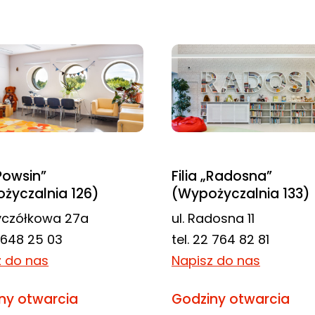
„Powsin”
Filia „Radosna”
życzalnia 126)
(Wypożyczalnia 133)
zyczółkowa 27a
ul. Radosna 11
2 648 25 03
tel. 22 764 82 81
z do nas
Napisz do nas
ny otwarcia
Godziny otwarcia