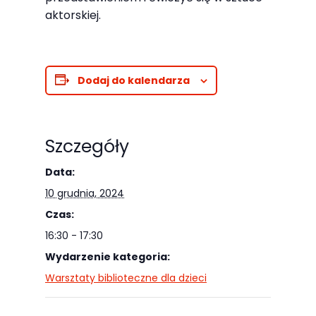
Abyśmy mogli
aktorskiej.
poprawić
funkcjonalność
i strukturę
strony
Dodaj do kalendarza
internetowej,
na podstawie
tego, jak
Szczegóły
strona jest
Data:
używana.
10 grudnia, 2024
Czas:
Doświadczenie
16:30 - 17:30
Aby nasza
Wydarzenie kategoria:
strona
Warsztaty biblioteczne dla dzieci
internetowa
działała jak