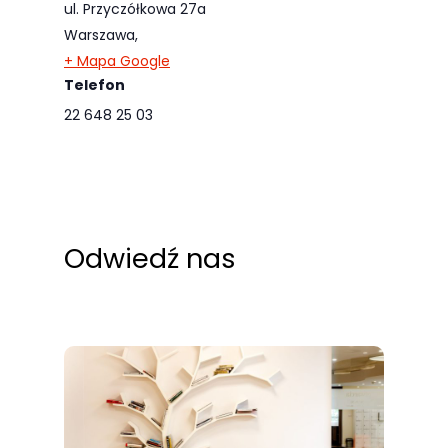
ul. Przyczółkowa 27a
odwiedzania naszej
Warszawa
,
strony, zwiększasz
+ Mapa Google
szansę na
Telefon
zobaczenie
22 648 25 03
spersonalizowanych
treści i ofert.
Odwiedź nas