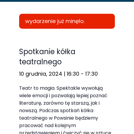
wydarzenie już minęło.
Konieczne
Te pliki cookie
Spotkanie kółka
nie są
teatralnego
opcjonalne. Są
one potrzebne
10 grudnia, 2024 | 16:30
-
17:30
do
Teatr to magia. Spektakle wywołują
funkcjonowania
wiele emocji i pozwalają lepiej poznać
strony
literaturę, zarówno tę starszą, jak i
internetowej.
nowszą. Podczas spotkań kółka
teatralnego w Powsinie będziemy
pracować nad kolejnym
Statystyka
przedstawieniem i ćwiczyć się w sztuce