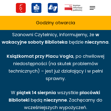
Skip
Menu
to
main
Godziny otwarcia
content
Szanowni Czytelnicy,
informujemy,
że
w
wakacyjne
soboty Biblioteka
będzie
nieczynna
.
Książkomat przy Placu Vogla
, po chwilowej
niedostępności (na skutek problemów
technicznych) – jest już działający i w pełni
sprawny.
W
piątek 14 sierpnia
wszystkie
placówki
Biblioteki
będą
nieczynne
. Zachęcamy do
wcześniejszych wypożyczeń.