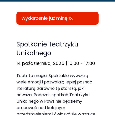
wydarzenie już minęło.
Konieczne
Te pliki cookie
Spotkanie Teatrzyku
nie są
Unikalnego
opcjonalne. Są
one potrzebne
14 października, 2025 | 16:00
-
17:00
do
Teatr to magia. Spektakle wywołują
funkcjonowania
wiele emocji i pozwalają lepiej poznać
strony
literaturę, zarówno tę starszą, jak i
internetowej.
nowszą. Podczas spotkań Teatrzyku
Unikalnego w Powsinie będziemy
pracować nad kolejnym
Statystyka
przedstawieniem i ćwiczyć się w sztuce