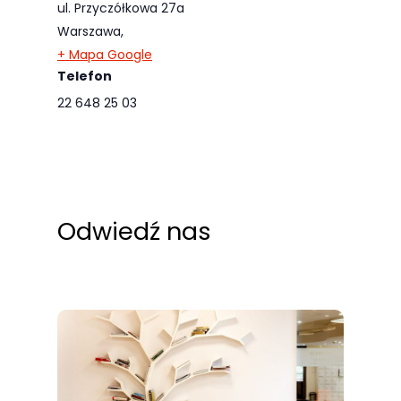
ul. Przyczółkowa 27a
odwiedzania naszej
Warszawa
,
strony, zwiększasz
+ Mapa Google
szansę na
Telefon
zobaczenie
22 648 25 03
spersonalizowanych
treści i ofert.
Odwiedź nas