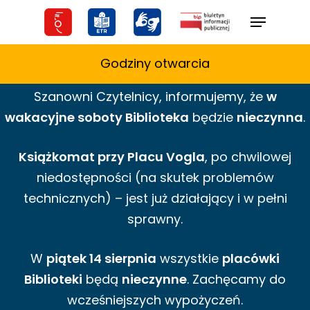
Skip
Menu
to
main
Godziny otwarcia
content
Szanowni Czytelnicy,
informujemy,
że
w
wakacyjne
soboty Biblioteka
będzie
nieczynna
.
Książkomat przy Placu Vogla
, po chwilowej
niedostępności (na skutek problemów
technicznych) – jest już działający i w pełni
sprawny.
W
piątek 14 sierpnia
wszystkie
placówki
Biblioteki
będą
nieczynne
. Zachęcamy do
wcześniejszych wypożyczeń.