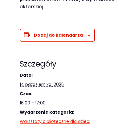
Abyśmy mogli
aktorskiej.
poprawić
funkcjonalność
i strukturę
strony
Dodaj do kalendarza
internetowej,
na podstawie
tego, jak
Szczegóły
strona jest
Data:
używana.
14 października, 2025
Czas:
Doświadczenie
16:00 - 17:00
Aby nasza
Wydarzenie kategoria:
strona
Warsztaty biblioteczne dla dzieci
internetowa
działała jak