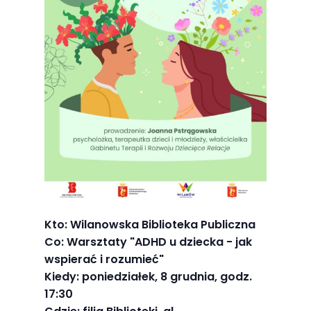
Abyśmy mogli
poprawić
funkcjonalność
i strukturę
strony
internetowej,
na podstawie
tego, jak
strona jest
używana.
Doświadczenie
Kto: Wilanowska Biblioteka Publiczna
Co: Warsztaty "ADHD u dziecka - jak
Aby nasza
wspierać i rozumieć"
strona
Kiedy: poniedziałek, 8 grudnia, godz.
internetowa
17:30
działała jak