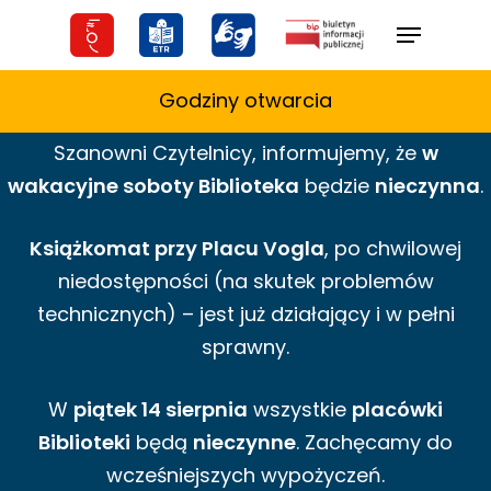
Skip
Menu
to
main
Godziny otwarcia
content
Szanowni Czytelnicy,
informujemy,
że
w
wakacyjne
soboty Biblioteka
będzie
nieczynna
.
Książkomat przy Placu Vogla
, po chwilowej
niedostępności (na skutek problemów
technicznych) – jest już działający i w pełni
sprawny.
W
piątek 14 sierpnia
wszystkie
placówki
Biblioteki
będą
nieczynne
. Zachęcamy do
wcześniejszych wypożyczeń.