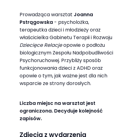
odwiedzania naszej
strony, zwiększasz
Prowadząca warsztat
Joanna
szansę na
Pstrągowska
- psycholożka,
terapeutka dzieci i młodzieży oraz
zobaczenie
właścicielka Gabinetu Terapii i Rozwoju
spersonalizowanych
Dziecięce Relacje
opowie o podłożu
treści i ofert.
biologicznym Zespołu Nadpobudliwości
Psychoruchowej. Przybliży sposób
funkcjonowania dzieci z ADHD oraz
opowie o tym, jak ważne jest dla nich
wsparcie ze strony dorosłych.
Liczba miejsc na warsztat jest
ograniczona. Decyduje kolejność
zapisów.
Zdjęcia z wydarzenia