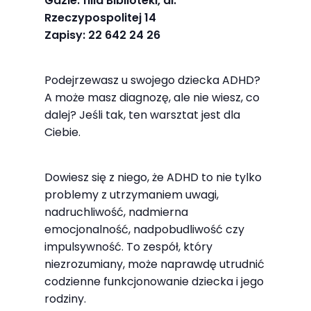
Gdzie: filia Biblioteki, al.
najlepiej
Rzeczypospolitej 14
podczas
Zapisy: 22 642 24 26
twojego
przejścia na nią.
Podejrzewasz u swojego dziecka ADHD?
Jeśli odrzucisz
A może masz diagnozę, ale nie wiesz, co
te pliki cookie,
dalej? Jeśli tak, ten warsztat jest dla
niektóre funkcje
Ciebie.
znikną ze strony
internetowej.
Dowiesz się z niego, że ADHD to nie tylko
problemy z utrzymaniem uwagi,
Marketing
nadruchliwość, nadmierna
Udostępniając
emocjonalność, nadpobudliwość czy
impulsywność. To zespół, który
swoje
niezrozumiany, może naprawdę utrudnić
zainteresowania i
codzienne funkcjonowanie dziecka i jego
zachowania
rodziny.
podczas