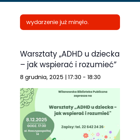
wydarzenie już minęło.
Konieczne
Te pliki cookie
Warsztaty „ADHD u dziecka
nie są
– jak wspierać i rozumieć”
opcjonalne. Są
one potrzebne
8 grudnia, 2025 | 17:30
-
18:30
do
funkcjonowania
strony
internetowej.
Statystyka