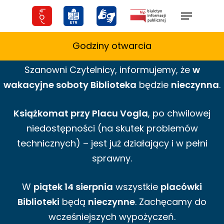
Skip
Menu
to
main
Godziny otwarcia
content
Szanowni Czytelnicy,
informujemy,
że
w
wakacyjne
soboty Biblioteka
będzie
nieczynna
.
Książkomat przy Placu Vogla
, po chwilowej
niedostępności (na skutek problemów
technicznych) – jest już działający i w pełni
sprawny.
W
piątek 14 sierpnia
wszystkie
placówki
Biblioteki
będą
nieczynne
. Zachęcamy do
wcześniejszych wypożyczeń.