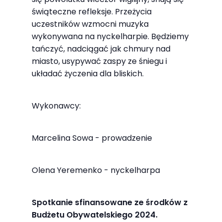
najlepiej
świąteczne refleksje. Przeżycia
podczas
uczestników wzmocni muzyka
twojego
wykonywana na nyckelharpie. Będziemy
przejścia na nią.
tańczyć, nadciągać jak chmury nad
Jeśli odrzucisz
miasto, usypywać zaspy ze śniegu i
te pliki cookie,
układać życzenia dla bliskich.
niektóre funkcje
znikną ze strony
Wykonawcy:
internetowej.
Marcelina Sowa - prowadzenie
Marketing
Udostępniając
Olena Yeremenko - nyckelharpa
swoje
zainteresowania i
Spotkanie sfinansowane ze środków z
zachowania
Budżetu Obywatelskiego 2024.
podczas