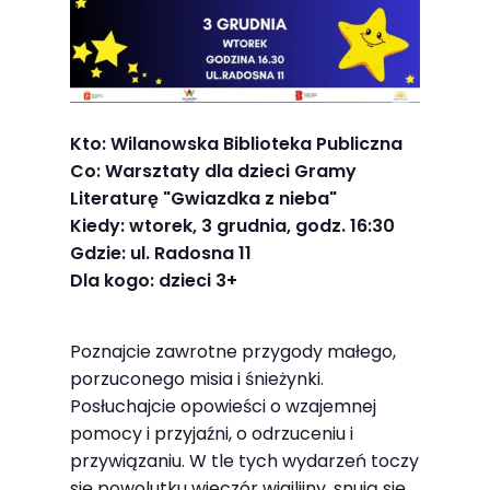
Abyśmy mogli
poprawić
funkcjonalność
i strukturę
strony
Kto: Wilanowska Biblioteka Publiczna
internetowej,
Co: Warsztaty dla dzieci Gramy
na podstawie
Literaturę "Gwiazdka z nieba"
tego, jak
Kiedy: wtorek, 3 grudnia, godz. 16:30
strona jest
Gdzie: ul. Radosna 11
używana.
Dla kogo: dzieci 3+
Poznajcie zawrotne przygody małego,
Doświadczenie
porzuconego misia i śnieżynki.
Aby nasza
Posłuchajcie opowieści o wzajemnej
strona
pomocy i przyjaźni, o odrzuceniu i
internetowa
przywiązaniu. W tle tych wydarzeń toczy
działała jak
się powolutku wieczór wigilijny, snują się