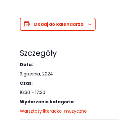
odwiedzania naszej
strony, zwiększasz
szansę na
Dodaj do kalendarza
zobaczenie
spersonalizowanych
treści i ofert.
Szczegóły
Data:
3 grudnia, 2024
Czas:
16:30 - 17:30
Wydarzenie kategoria:
Warsztaty literacko-muzyczne