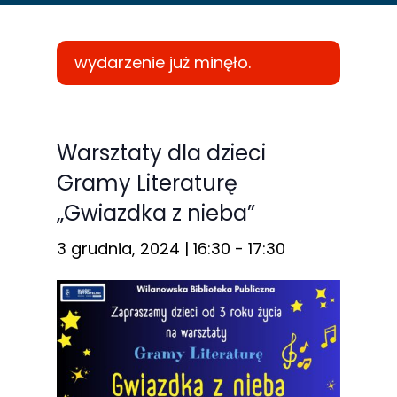
wydarzenie już minęło.
Konieczne
Te pliki cookie
Warsztaty dla dzieci
nie są
Gramy Literaturę
opcjonalne. Są
„Gwiazdka z nieba”
one potrzebne
do
3 grudnia, 2024 | 16:30
-
17:30
funkcjonowania
strony
internetowej.
Statystyka