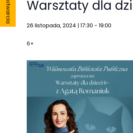
Godziny otwarcia
Warsztaty dla dz
26 listopada, 2024 | 17:30
-
19:00
Konieczne
6+
Te pliki cookie
nie są
opcjonalne. Są
one potrzebne
do
funkcjonowania
strony
internetowej.
Statystyka