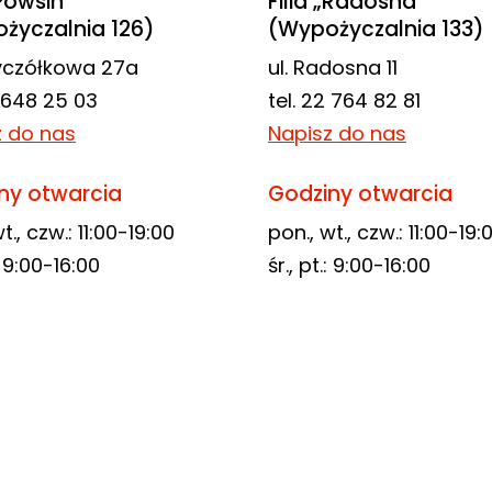
„Powsin”
Filia „Radosna”
życzalnia 126)
(Wypożyczalnia 133)
zyczółkowa 27a
ul. Radosna 11
2 648 25 03
tel. 22 764 82 81
z do nas
Napisz do nas
ny otwarcia
Godziny otwarcia
t., czw.: 11:00-19:00
pon., wt., czw.: 11:00-19:
.: 9:00-16:00
śr., pt.: 9:00-16:00