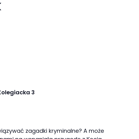
k
 Kolegiacka 3
związywać zagadki kryminalne? A może