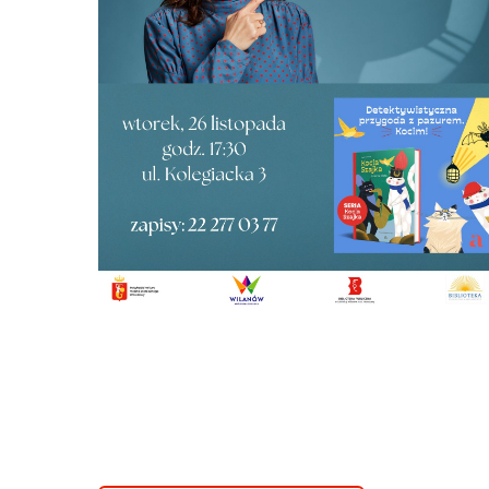
Abyśmy mogli
poprawić
funkcjonalność
i strukturę
strony
internetowej,
na podstawie
tego, jak
strona jest
używana.
Doświadczenie
Aby nasza
strona
internetowa
działała jak