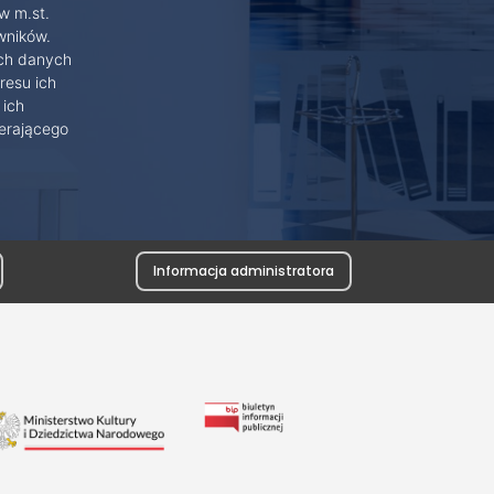
w m.st.
wników.
ich danych
resu ich
 ich
erającego
Informacja administratora
Link
do
Biuletynu