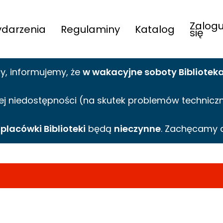
Zalogu
darzenia
Regulaminy
Katalog
się
cy,
informujemy,
że
w wakacyjne
soboty Bibliotek
ej niedostępności (na skutek problemów technicznyc
e
placówki Biblioteki
będą
nieczynne
. Zachęcamy 