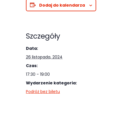
najlepiej
Dodaj do kalendarza
podczas
twojego
przejścia na nią.
Jeśli odrzucisz
Szczegóły
te pliki cookie,
Data:
niektóre funkcje
26 listopada, 2024
znikną ze strony
internetowej.
Czas:
17:30 - 19:00
Wydarzenie kategoria:
Marketing
Podróż bez biletu
Udostępniając
swoje
zainteresowania i
zachowania
podczas