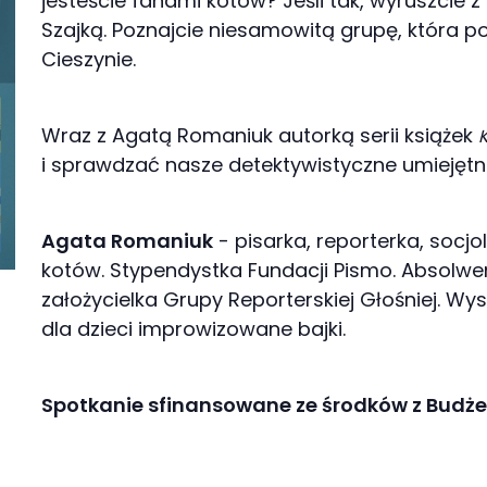
jesteście fanami kotów? Jeśli tak, wyruszcie 
Szajką. Poznajcie niesamowitą grupę, która
Cieszynie.
Wraz z Agatą Romaniuk autorką serii książek
i sprawdzać nasze detektywistyczne umiejętn
Agata Romaniuk
- pisarka, reporterka, socjo
kotów. Stypendystka Fundacji Pismo. Absolwen
założycielka Grupy Reporterskiej Głośniej. Wys
dla dzieci improwizowane bajki.
Spotkanie sfinansowane ze środków z Budże