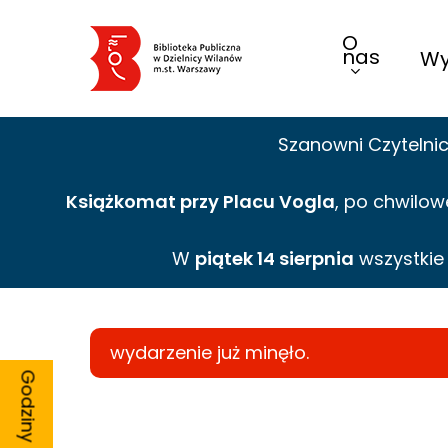
Skip
O
to
nas
Wy
main
content
Szanowni Czytelni
Książkomat przy Placu Vogla
, po chwilow
W
piątek 14 sierpnia
wszystki
wydarzenie już minęło.