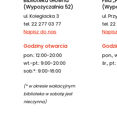
Biblioteka Główna
Filia 
(Wypożyczalnia 52)
(Wypo
ul. Kolegiacka 3
ul. Pr
tel. 22 277 03 77
tel. 2
Napisz do nas
Napis
Godziny otwarcia
Godzi
pon.: 12:00-20:00
pon., w
wt.-pt.: 9:00-20:00
śr., pt
sob.*: 9:00-16:00
(* w okresie wakacyjnym
biblioteka w sobotę jest
nieczynna)