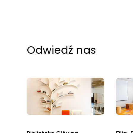
odwiedzania naszej
strony, zwiększasz
szansę na
zobaczenie
spersonalizowanych
treści i ofert.
Odwiedź nas