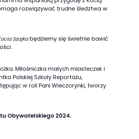
z nami na wspaniałą przygodę z Kocią
 pomaga rozwiązywać trudne śledztwa w
będziemy się świetnie bawić
Kocia Szajka
ości.
lożka. Miłośniczka małych miasteczek i
tka Polskiej Szkoły Reportażu,
tępując w roli Pani Wieczorynki, tworzy
tu Obywatelskiego 2024.