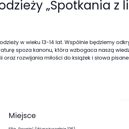
dzieży „Spotkania z li
 młodzieży w wieku 13-14 lat. Wspólnie będziemy o
teraturę spoza kanonu, która wzbogaca naszą wiedzę
i oraz rozwijania miłości do książek i słowa pisane
Miejsce
Filia „Powsin” (Wypożyczalnia 126)