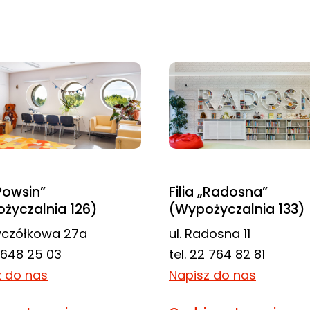
„Powsin”
Filia „Radosna”
życzalnia 126)
(Wypożyczalnia 133)
zyczółkowa 27a
ul. Radosna 11
2 648 25 03
tel. 22 764 82 81
z do nas
Napisz do nas