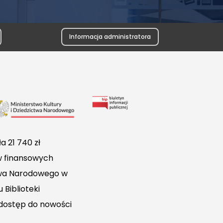
Informacja administratora
Link
do
Biuletynu
a 21 740 zł
Informacji
w finansowych
Publicznej
ctwa Narodowego w
 Biblioteki
 dostęp do nowości