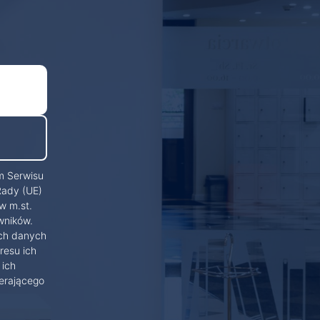
m Serwisu
Rady (UE)
w m.st.
wników.
ich danych
resu ich
 ich
erającego