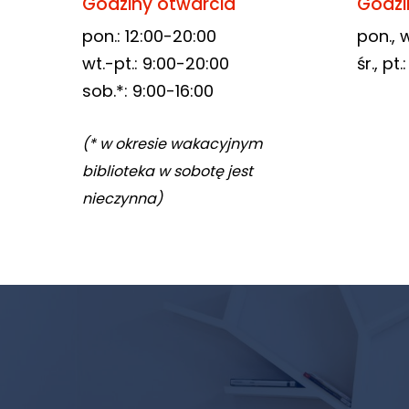
Godziny otwarcia
Godzi
odwiedzania naszej
pon.: 12:00-20:00
pon., w
strony, zwiększasz
wt.-pt.: 9:00-20:00
śr., pt
szansę na
zobaczenie
sob.*: 9:00-16:00
spersonalizowanych
treści i ofert.
(* w okresie wakacyjnym
biblioteka w sobotę jest
nieczynna)
Newsletter
biblioteki