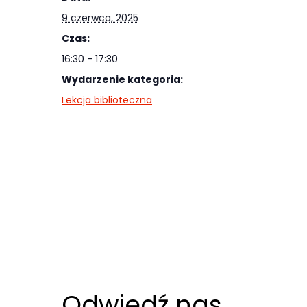
Abyśmy mogli
9 czerwca, 2025
poprawić
Czas:
funkcjonalność
i strukturę
16:30 - 17:30
strony
Wydarzenie kategoria:
internetowej,
Lekcja biblioteczna
na podstawie
tego, jak
strona jest
używana.
Doświadczenie
Aby nasza
strona
internetowa
Odwiedź nas
działała jak