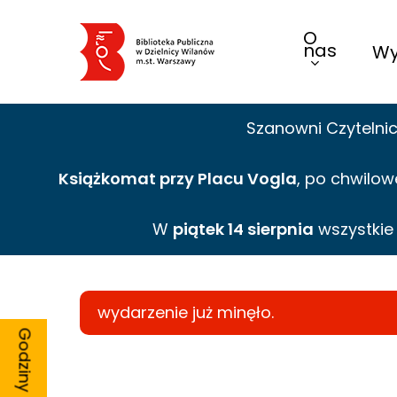
Skip
O
to
nas
Wy
main
content
Szanowni Czytelni
Książkomat przy Placu Vogla
, po chwilow
W
piątek 14 sierpnia
wszystki
wydarzenie już minęło.