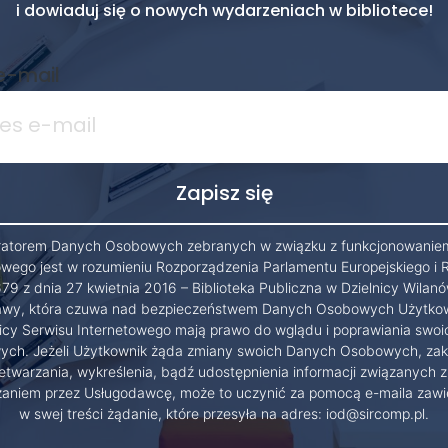
i dowiaduj się o nowych wydarzeniach w bibliotece!
e-mail
ratorem Danych Osobowych zebranych w związku z funkcjonowanie
owego jest w rozumieniu Rozporządzenia Parlamentu Europejskiego i 
79 z dnia 27 kwietnia 2016 – Biblioteka Publiczna w Dzielnicy Wilanó
wy, która czuwa nad bezpieczeństwem Danych Osobowych Użytko
cy Serwisu Internetowego mają prawo do wglądu i poprawiania swo
ch. Jeżeli Użytkownik żąda zmiany swoich Danych Osobowych, zak
etwarzania, wykreślenia, bądź udostępnienia informacji związanych z
zaniem przez Usługodawcę, może to uczynić za pomocą e-maila zawi
w swej treści żądanie, które przesyła na adres: iod@sircomp.pl.