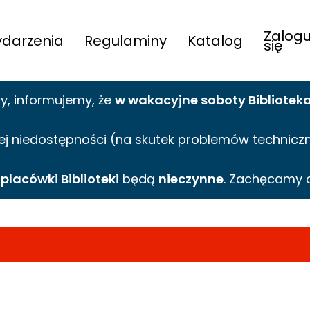
Zalogu
darzenia
Regulaminy
Katalog
się
cy,
informujemy,
że
w wakacyjne
soboty Bibliotek
ej niedostępności (na skutek problemów technicznyc
e
placówki Biblioteki
będą
nieczynne
. Zachęcamy 