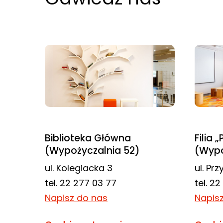
najlepiej
podczas
twojego
przejścia na nią.
Jeśli odrzucisz
te pliki cookie,
niektóre funkcje
znikną ze strony
internetowej.
Biblioteka Główna
Filia 
(Wypożyczalnia 52)
(Wypo
Marketing
Udostępniając
ul. Kolegiacka 3
ul. Pr
swoje
tel. 22 277 03 77
tel. 2
zainteresowania i
Napisz do nas
Napis
zachowania
podczas