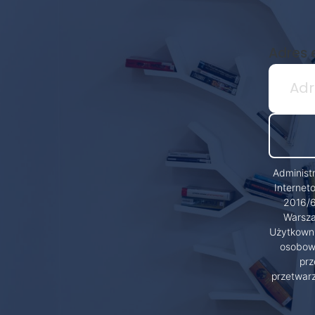
Adres 
Administ
Internet
2016/6
Warsza
Użytkowni
osobowy
prz
przetwar