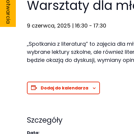
Godziny otwarcia
Warsztaty dla mło
9 czerwca, 2025 | 16:30
-
17:30
Konieczne
„Spotkania z literaturą” to zajęcia dla
Te pliki cookie
wybrane lektury szkolne, ale również li
nie są
będzie okazją do dyskusji, wymiany opini
opcjonalne. Są
one potrzebne
do
Dodaj do kalendarza
funkcjonowania
strony
internetowej.
Szczegóły
Statystyka
Data: