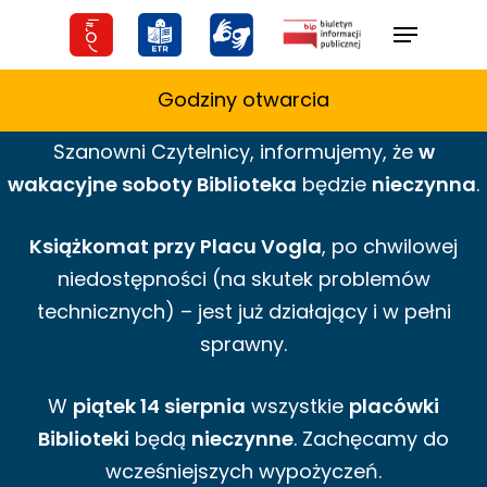
Skip
Menu
to
main
Godziny otwarcia
content
Szanowni Czytelnicy,
informujemy,
że
w
wakacyjne
soboty Biblioteka
będzie
nieczynna
.
Książkomat przy Placu Vogla
, po chwilowej
niedostępności (na skutek problemów
technicznych) – jest już działający i w pełni
sprawny.
W
piątek 14 sierpnia
wszystkie
placówki
Biblioteki
będą
nieczynne
. Zachęcamy do
wcześniejszych wypożyczeń.