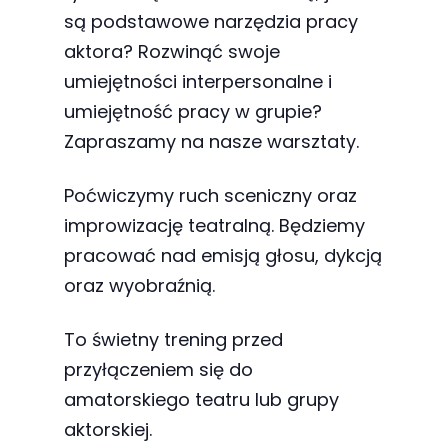
odwiedzania naszej
są podstawowe narzędzia pracy
strony, zwiększasz
aktora? Rozwinąć swoje
szansę na
umiejętności interpersonalne i
zobaczenie
umiejętność pracy w grupie?
spersonalizowanych
Zapraszamy na nasze warsztaty.
treści i ofert.
Poćwiczymy ruch sceniczny oraz
improwizację teatralną. Będziemy
pracować nad emisją głosu, dykcją
oraz wyobraźnią.
To świetny trening przed
przyłączeniem się do
amatorskiego teatru lub grupy
aktorskiej.