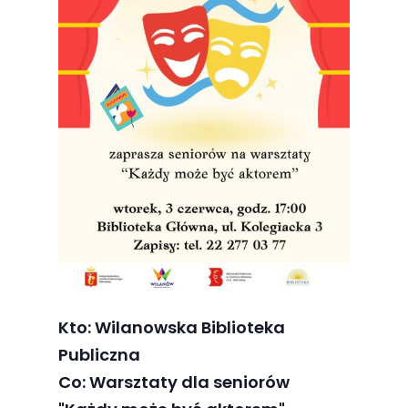
Abyśmy mogli
poprawić
funkcjonalność
i strukturę
strony
internetowej,
na podstawie
tego, jak
strona jest
używana.
Doświadczenie
Aby nasza
Kto: Wilanowska Biblioteka
strona
Publiczna
internetowa
Co: Warsztaty dla seniorów
działała jak