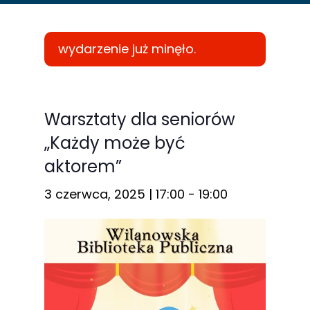
wydarzenie już minęło.
Konieczne
Te pliki cookie
Warsztaty dla seniorów
nie są
„Każdy może być
opcjonalne. Są
aktorem”
one potrzebne
do
3 czerwca, 2025 | 17:00
-
19:00
funkcjonowania
strony
internetowej.
Statystyka