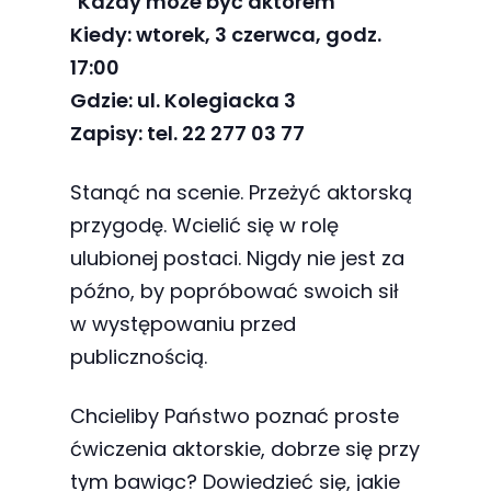
"Każdy może być aktorem"
najlepiej
Kiedy: wtorek, 3 czerwca, godz.
podczas
17:00
twojego
Gdzie: ul. Kolegiacka 3
przejścia na nią.
Jeśli odrzucisz
Zapisy: tel. 22 277 03 77
te pliki cookie,
niektóre funkcje
Stanąć na scenie. Przeżyć aktorską
znikną ze strony
przygodę. Wcielić się w rolę
internetowej.
ulubionej postaci. Nigdy nie jest za
późno, by popróbować swoich sił
w występowaniu przed
Marketing
publicznością.
Udostępniając
swoje
Chcieliby Państwo poznać proste
zainteresowania i
ćwiczenia aktorskie, dobrze się przy
zachowania
podczas
tym bawiąc? Dowiedzieć się, jakie