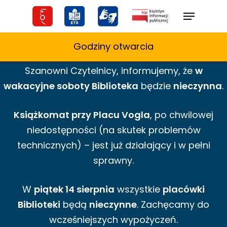
Skip
Menu
to
main
Godziny otwarcia
content
Szanowni Czytelnicy,
informujemy,
że
w
wakacyjne
soboty Biblioteka
będzie
nieczynna
.
Książkomat przy Placu Vogla
, po chwilowej
niedostępności (na skutek problemów
technicznych) – jest już działający i w pełni
sprawny.
W
piątek 14 sierpnia
wszystkie
placówki
Biblioteki
będą
nieczynne
. Zachęcamy do
wcześniejszych wypożyczeń.