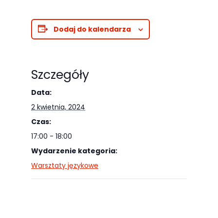
najlepiej
podczas
Dodaj do kalendarza
twojego
przejścia na nią.
Jeśli odrzucisz
te pliki cookie,
Szczegóły
niektóre funkcje
Data:
znikną ze strony
2 kwietnia, 2024
internetowej.
Czas:
17:00 - 18:00
Marketing
Wydarzenie kategoria:
Udostępniając
Warsztaty językowe
swoje
zainteresowania i
zachowania
podczas