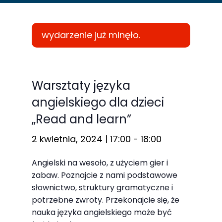
wydarzenie już minęło.
Konieczne
Te pliki cookie
Warsztaty języka
nie są
angielskiego dla dzieci
opcjonalne. Są
„Read and learn”
one potrzebne
do
2 kwietnia, 2024 | 17:00
-
18:00
funkcjonowania
strony
Angielski na wesoło, z użyciem gier i
internetowej.
zabaw. Poznajcie z nami podstawowe
słownictwo, struktury gramatyczne i
potrzebne zwroty. Przekonajcie się, że
Statystyka
nauka języka angielskiego może być