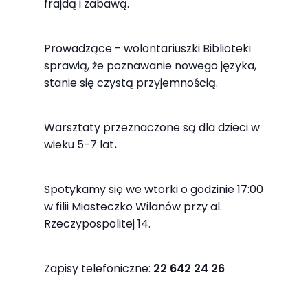
Abyśmy mogli
frajdą i zabawą.
poprawić
funkcjonalność
Prowadzące - wolontariuszki Biblioteki
i strukturę
sprawią, że poznawanie nowego języka,
strony
stanie się czystą przyjemnością.
internetowej,
na podstawie
Warsztaty przeznaczone są dla dzieci w
tego, jak
wieku 5-7 lat
.
strona jest
używana.
Spotykamy się we wtorki o godzinie 17:00
w filii Miasteczko Wilanów przy al.
Doświadczenie
Rzeczypospolitej 14.
Aby nasza
strona
Zapisy telefoniczne:
22 642 24 26
internetowa
działała jak