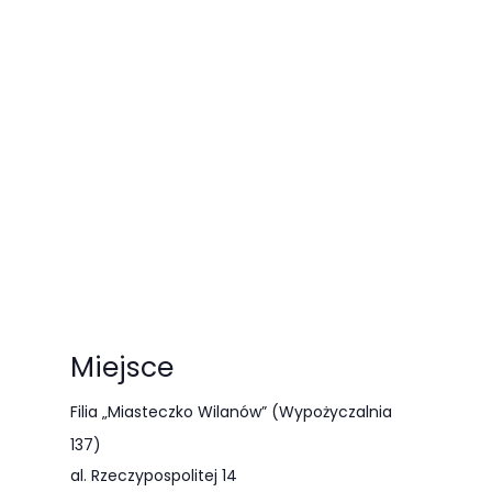
odwiedzania naszej
strony, zwiększasz
szansę na
zobaczenie
spersonalizowanych
treści i ofert.
Miejsce
Filia „Miasteczko Wilanów” (Wypożyczalnia
137)
al. Rzeczypospolitej 14