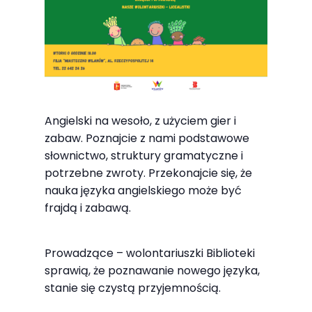
Abyśmy mogli
poprawić
funkcjonalność
i strukturę
strony
internetowej,
na podstawie
Angielski na wesoło, z użyciem gier i
tego, jak
zabaw. Poznajcie z nami podstawowe
strona jest
słownictwo, struktury gramatyczne i
używana.
potrzebne zwroty. Przekonajcie się, że
nauka języka angielskiego może być
frajdą i zabawą.
Doświadczenie
Aby nasza
Prowadzące – wolontariuszki Biblioteki
strona
sprawią, że poznawanie nowego języka,
internetowa
stanie się czystą przyjemnością.
działała jak