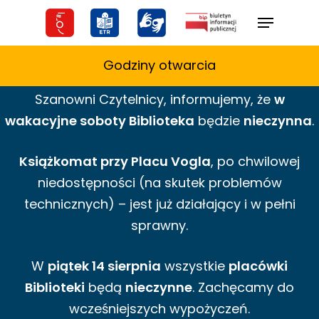
Skip
Menu
to
main
Godziny otwarcia
content
Szanowni Czytelnicy,
informujemy,
że
w
wakacyjne
soboty Biblioteka
będzie
nieczynna
.
Książkomat przy Placu Vogla
, po chwilowej
niedostępności (na skutek problemów
technicznych) – jest już działający i w pełni
sprawny.
W
piątek 14 sierpnia
wszystkie
placówki
Biblioteki
będą
nieczynne
. Zachęcamy do
wcześniejszych wypożyczeń.