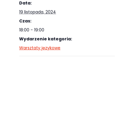
Data:
odwiedzania naszej
19 listopada, 2024
strony, zwiększasz
szansę na
Czas:
zobaczenie
18:00 - 19:00
spersonalizowanych
Wydarzenie kategoria:
treści i ofert.
Warsztaty językowe