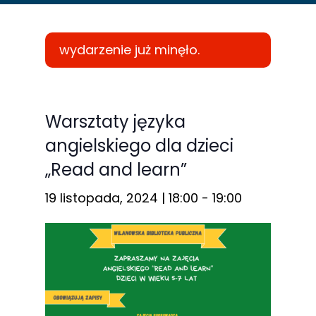
wydarzenie już minęło.
Konieczne
Te pliki cookie
Warsztaty języka
nie są
angielskiego dla dzieci
opcjonalne. Są
„Read and learn”
one potrzebne
do
19 listopada, 2024 | 18:00
-
19:00
funkcjonowania
strony
internetowej.
Statystyka