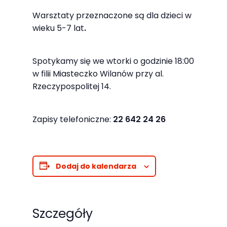
najlepiej
Warsztaty przeznaczone są dla dzieci w
podczas
wieku 5-7 lat
.
twojego
przejścia na nią.
Jeśli odrzucisz
Spotykamy się we wtorki o godzinie 18:00
w filii Miasteczko Wilanów przy al.
te pliki cookie,
Rzeczypospolitej 14.
niektóre funkcje
znikną ze strony
internetowej.
Zapisy telefoniczne:
22 642 24 26
Marketing
Dodaj do kalendarza
Udostępniając
swoje
zainteresowania i
zachowania
Szczegóły
podczas