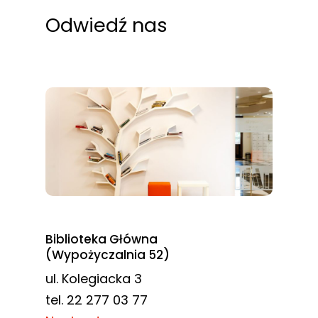
odwiedzania naszej
Odwiedź nas
strony, zwiększasz
szansę na
zobaczenie
spersonalizowanych
treści i ofert.
Biblioteka Główna
(Wypożyczalnia 52)
ul. Kolegiacka 3
tel. 22 277 03 77