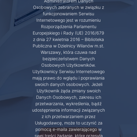
Administratorem Danych
Osobowych zebranych w związku z
funkcjonowaniem Serwisu
Internetowego jest w rozumieniu
Rozporządzenia Parlamentu
Europejskiego i Rady (UE) 2016/679
z dnia 27 kwietnia 2016 – Biblioteka
Publiczna w Dzielnicy Wilanów m.st.
Warszawy, która czuwa nad
bezpieczeństwem Danych
Osobowych Użytkowników.
Użytkownicy Serwisu Internetowego
mają prawo do wglądu i poprawiania
swoich danych osobowych. Jeżeli
Użytkownik żąda zmiany swoich
Danych Osobowych, zakresu ich
przetwarzania, wykreślenia, bądź
udostępnienia informacji związanych
z ich przetwarzaniem przez
Usługodawcę, może to uczynić za
pomocą e-maila zawierającego w
swej treści żądanie, które przesyła