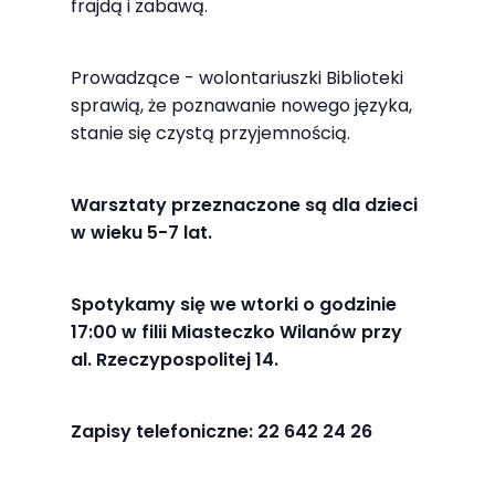
Abyśmy mogli
frajdą i zabawą.
poprawić
funkcjonalność
Prowadzące - wolontariuszki Biblioteki
i strukturę
sprawią, że poznawanie nowego języka,
strony
stanie się czystą przyjemnością.
internetowej,
na podstawie
Warsztaty przeznaczone są dla dzieci
tego, jak
w wieku 5-7 lat.
strona jest
używana.
Spotykamy się we wtorki o godzinie
17:00 w filii Miasteczko Wilanów przy
Doświadczenie
al. Rzeczypospolitej 14.
Aby nasza
strona
Zapisy telefoniczne: 22 642 24 26
internetowa
działała jak