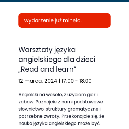
wydarzenie już minęło.
Konieczne
Te pliki cookie
Warsztaty języka
nie są
angielskiego dla dzieci
opcjonalne. Są
„Read and learn”
one potrzebne
do
12 marca, 2024 | 17:00
-
18:00
funkcjonowania
strony
Angielski na wesoło, z użyciem gier i
internetowej.
zabaw. Poznajcie z nami podstawowe
słownictwo, struktury gramatyczne i
potrzebne zwroty. Przekonajcie się, że
Statystyka
nauka języka angielskiego może być