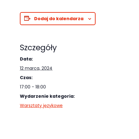
najlepiej
podczas
Dodaj do kalendarza
twojego
przejścia na nią.
Jeśli odrzucisz
te pliki cookie,
Szczegóły
niektóre funkcje
Data:
znikną ze strony
12 marca, 2024
internetowej.
Czas:
17:00 - 18:00
Marketing
Wydarzenie kategoria:
Udostępniając
Warsztaty językowe
swoje
zainteresowania i
zachowania
podczas