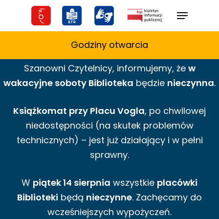
Skip
Menu
to
main
Godziny otwarcia
content
Szanowni Czytelnicy,
informujemy,
że
w
wakacyjne
soboty Biblioteka
będzie
nieczynna
.
Książkomat przy Placu Vogla
, po chwilowej
niedostępności (na skutek problemów
technicznych) – jest już działający i w pełni
sprawny.
W
piątek 14 sierpnia
wszystkie
placówki
Biblioteki
będą
nieczynne
. Zachęcamy do
wcześniejszych wypożyczeń.